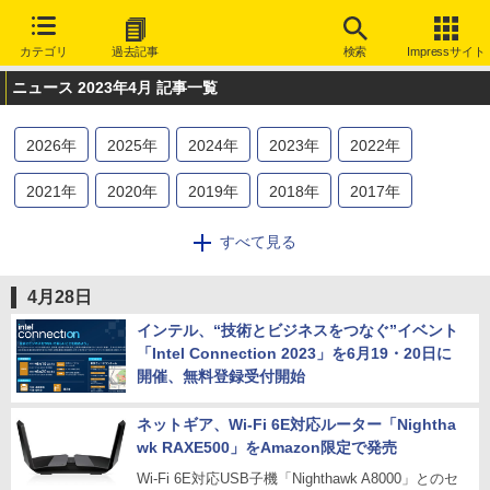
カテゴリ
過去記事
検索
Impressサイト
ニュース 2023年4月 記事一覧
2026
年
2025
年
2024
年
2023
年
2022
年
2021
年
2020
年
2019
年
2018
年
2017
年
2016
年
2015
年
2014
年
2013
年
2012
年
すべて見る
2011
年
2010
年
2009
年
2008
年
2007
年
4月28日
2006
年
2005
年
2004
年
2003
年
インテル、“技術とビジネスをつなぐ”イベント
「Intel Connection 2023」を6月19・20日に
開催、無料登録受付開始
ネットギア、Wi-Fi 6E対応ルーター「Nightha
wk RAXE500」をAmazon限定で発売
Wi-Fi 6E対応USB子機「Nighthawk A8000」とのセ