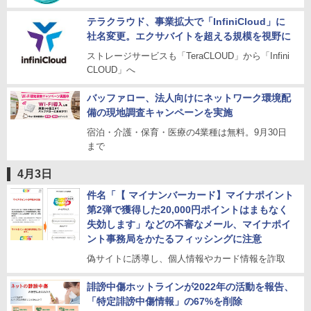
テラクラウド、事業拡大で「InfiniCloud」に
社名変更。エクサバイトを超える規模を視野に
ストレージサービスも「TeraCLOUD」から「Infini
CLOUD」へ
バッファロー、法人向けにネットワーク環境配
備の現地調査キャンペーンを実施
宿泊・介護・保育・医療の4業種は無料。9月30日
まで
4月3日
件名「【 マイナンバーカード】マイナポイント
第2弾で獲得した20,000円ポイントはまもなく
失効します」などの不審なメール、マイナポイ
ント事務局をかたるフィッシングに注意
偽サイトに誘導し、個人情報やカード情報を詐取
誹謗中傷ホットラインが2022年の活動を報告、
「特定誹謗中傷情報」の67%を削除