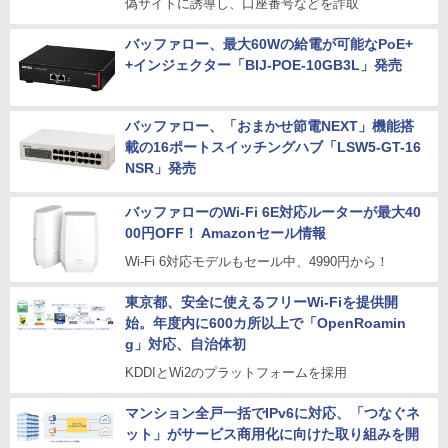
偽サイトに誘導し、口座番号などを詐取
バッファロー、最大60Wの給電が可能なPoE+
+インジェクター「BIJ-POE-10GB3L」発売
バッファロー、「おまかせ節電NEXT」機能搭
載の16ポートスイッチングハブ「LSW5-GT-16
NSR」発売
バッファローのWi-Fi 6E対応ルーターが最大40
00円OFF！ Amazonセール情報
Wi-Fi 6対応モデルもセール中、4990円から！
東京都、安全に使えるフリーWi-Fiを提供開
始。年度内に600カ所以上で「OpenRoamin
g」対応、自治体初
KDDIとWi2のプラットフォームを採用
マンション全戸一括でIPv6に対応、「つなぐネ
ット」がサービス商用化に向けた取り組みを開