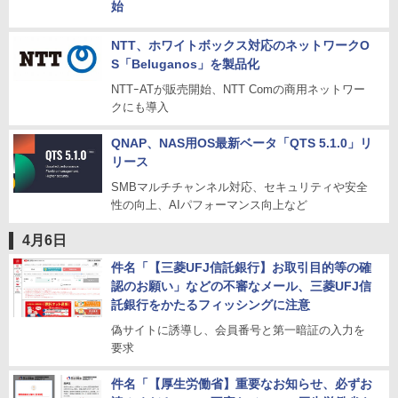
始
NTT、ホワイトボックス対応のネットワークO
S「Beluganos」を製品化
NTTｰATが販売開始、NTT Comの商用ネットワー
クにも導入
QNAP、NAS用OS最新ベータ「QTS 5.1.0」リ
リース
SMBマルチチャンネル対応、セキュリティや安全
性の向上、AIパフォーマンス向上など
4月6日
件名「【三菱UFJ信託銀行】お取引目的等の確
認のお願い」などの不審なメール、三菱UFJ信
託銀行をかたるフィッシングに注意
偽サイトに誘導し、会員番号と第一暗証の入力を
要求
件名「【厚生労働省】重要なお知らせ、必ずお