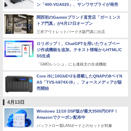
ン「400-VGA020」、サンワサプライが発売
関西初のGarminブランド直営店「ガーミンス
トア門真」が4月17日オープン
三井アウトレットパーク大阪門真に出店
ロリポップ！、ChatGPTを用いたウェブペー
ジ作成機能を追加。テキスト情報からHTML/C
SS生成
「GMOレンシュ」にも連絡文の生成機能
Core i9に10GbE×2を搭載したQNAPの8ベイN
AS「TVS-h874X-I9」、フォースメディアが販
売開始
4月13日
Windows 11/10 DSP版が最大3500円OFF！
Amazonでクーポン配布中
バッファロー製LANボードとのセットが対象