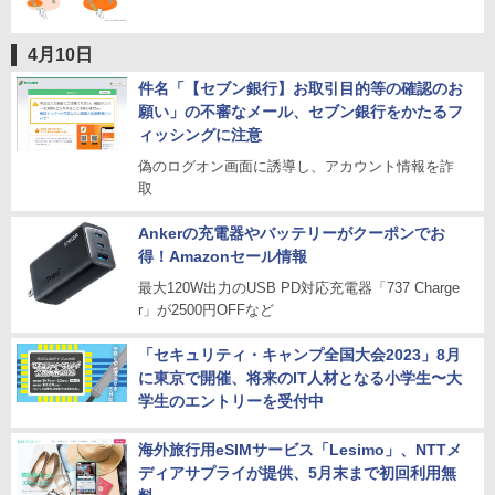
4月10日
件名「【セブン銀行】お取引目的等の確認のお
願い」の不審なメール、セブン銀行をかたるフ
ィッシングに注意
偽のログオン画面に誘導し、アカウント情報を詐
取
Ankerの充電器やバッテリーがクーポンでお
得！Amazonセール情報
最大120W出力のUSB PD対応充電器「737 Charge
r」が2500円OFFなど
「セキュリティ・キャンプ全国大会2023」8月
に東京で開催、将来のIT人材となる小学生〜大
学生のエントリーを受付中
海外旅行用eSIMサービス「Lesimo」、NTTメ
ディアサプライが提供、5月末まで初回利用無