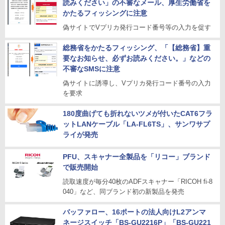
読みください」の不審なメール、厚生労働省を
かたるフィッシングに注意
偽サイトでVプリカ発行コード番号等の入力を促す
総務省をかたるフィッシング、「【総務省】重
要なお知らせ、必ずお読みください。」などの
不審なSMSに注意
偽サイトに誘導し、Vプリカ発行コード番号の入力
を要求
180度曲げても折れないツメが付いたCAT6フラ
ットLANケーブル「LA-FL6TS」、サンワサプ
ライが発売
PFU、スキャナー全製品を「リコー」ブランド
で販売開始
読取速度が毎分40枚のADFスキャナー「RICOH fi-8
040」など、同ブランド初の新製品を発売
バッファロー、16ポートの法人向けL2アンマ
ネージスイッチ「BS-GU2216P」「BS-GU221