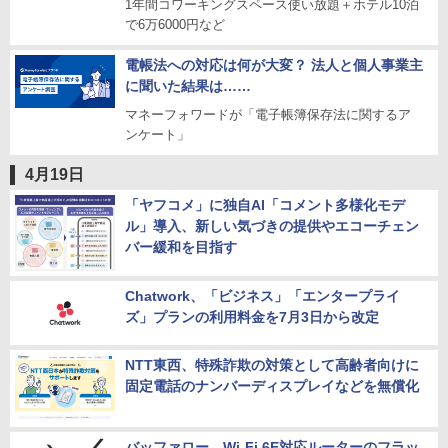
1年間コワーキングスペース使い放題＋ホテル10泊
で6万6000円など
電帳法への対応は何が大変？ 法人と個人事業主
に聞いた結果は……
マネーフォワードが「電子帳簿保存法に関するア
ンケート」
4月19日
「ヤフコメ」に独自AI「コメント多様化モデ
ル」導入、新しい気づきの提供やエコーチェン
バー緩和を目指す
Chatwork、「ビジネス」「エンタープライ
ズ」プランの利用料金を7月3日から改定
NTT東西、特殊詐欺の対策として高齢者向けに
固定電話のナンバーディスプレイなどを無償化
バッファロー、Wi-Fi 6E対応ルーターのフラッ