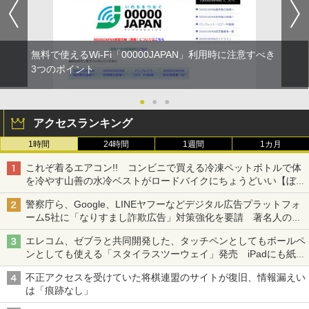
無料で使えるWi-Fi「00000JAPAN」利用時に注意すべき
3つのポイント
●
●
●
アクセスランキング
1時間
24時間
1週間
1カ月
これぞ着るエアコン!! コンビニで買える冷凍ペットボトルで体
を冷やす山善の水冷ベストがロードバイクにちょうどいい【ぼっ
ち・ざ・ろーど！その14】【空いた時間でなにしてる？】
警察庁ら、Google、LINEヤフーなどデジタル広告プラットフォ
ーム5社に「なりすまし詐欺広告」対策強化を要請 著名人の写
真や映像を使った投資詐欺などへの対策として
エレコム、ゼブラと共同開発した、タッチペンとしてもボールペ
ンとしても使える「スタイラスツーウェイ」発売 iPadにも紙に
も、持ち替えずに書き込める
不正アクセスを受けていた将棋連盟のサイトが復旧、情報漏えい
は「痕跡なし」