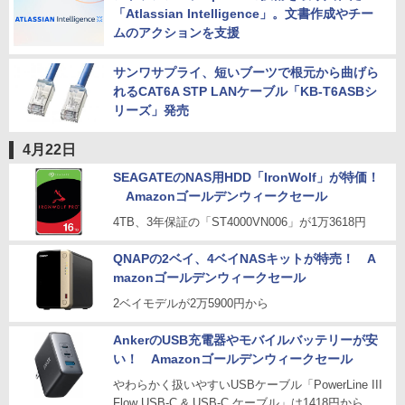
「Atlassian Intelligence」。文書作成やチー
ムのアクションを支援
サンワサプライ、短いブーツで根元から曲げら
れるCAT6A STP LANケーブル「KB-T6ASBシ
リーズ」発売
4月22日
SEAGATEのNAS用HDD「IronWolf」が特価！
Amazonゴールデンウィークセール
4TB、3年保証の「ST4000VN006」が1万3618円
QNAPの2ベイ、4ベイNASキットが特売！ A
mazonゴールデンウィークセール
2ベイモデルが2万5900円から
AnkerのUSB充電器やモバイルバッテリーが安
い！ Amazonゴールデンウィークセール
やわらかく扱いやすいUSBケーブル「PowerLine III
Flow USB-C & USB-C ケーブル」は1418円から