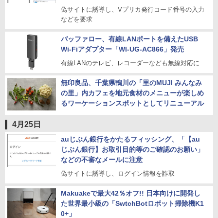
偽サイトに誘導し、Vプリカ発行コード番号の入力
などを要求
バッファロー、有線LANポートを備えたUSB
Wi-Fiアダプター「WI-UG-AC866」発売
有線LANのテレビ、レコーダーなども無線対応に
無印良品、千葉県鴨川の「里のMUJI みんなみ
の里」内カフェを地元食材のメニューが楽しめ
るワーケーションスポットとしてリニューアル
4月25日
auじぶん銀行をかたるフィッシング、「【au
じぶん銀行】お取引目的等のご確認のお願い」
などの不審なメールに注意
偽サイトに誘導し、ログイン情報を詐取
Makuakeで最大42％オフ!! 日本向けに開発し
た世界最小級の「SwtchBotロボット掃除機K1
0+」