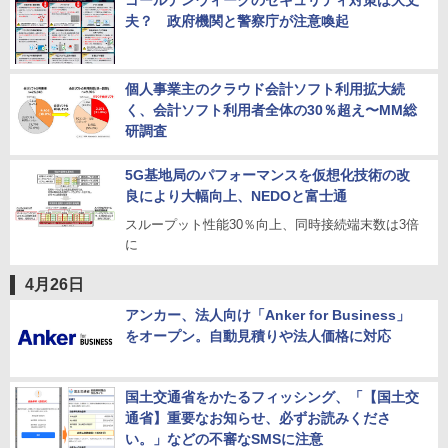
ゴールデンウィークのセキュリティ対策は大丈
夫？ 政府機関と警察庁が注意喚起
個人事業主のクラウド会計ソフト利用拡大続
く、会計ソフト利用者全体の30％超え〜MM総
研調査
5G基地局のパフォーマンスを仮想化技術の改
良により大幅向上、NEDOと富士通
スループット性能30％向上、同時接続端末数は3倍
に
4月26日
アンカー、法人向け「Anker for Business」
をオープン。自動見積りや法人価格に対応
国土交通省をかたるフィッシング、「【国土交
通省】重要なお知らせ、必ずお読みくださ
い。」などの不審なSMSに注意