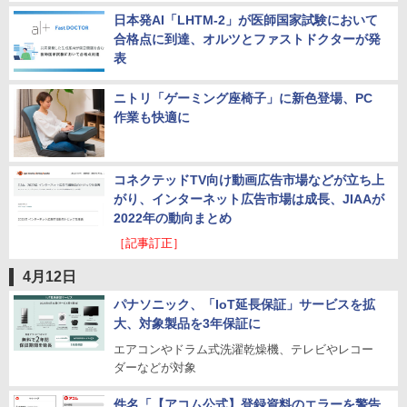
日本発AI「LHTM-2」が医師国家試験において
合格点に到達、オルツとファストドクターが発
表
ニトリ「ゲーミング座椅子」に新色登場、PC
作業も快適に
コネクテッドTV向け動画広告市場などが立ち上
がり、インターネット広告市場は成長、JIAAが
2022年の動向まとめ
［記事訂正］
4月12日
パナソニック、「IoT延長保証」サービスを拡
大、対象製品を3年保証に
エアコンやドラム式洗濯乾燥機、テレビやレコー
ダーなどが対象
件名「【アコム公式】登録資料のエラーを警告