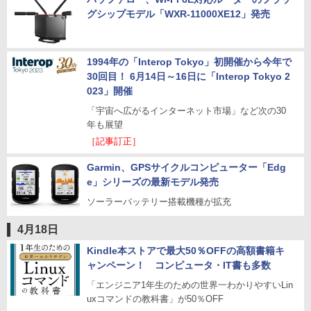
グシップモデル「WXR-11000XE12」発売
1994年の「Interop Tokyo」初開催から今年で
30回目！ 6月14日～16日に「Interop Tokyo 2
023」開催
「宇宙へ広がるインターネット市場」など次の30
年も展望
［記事訂正］
Garmin、GPSサイクルコンピューター「Edg
e」シリーズの最新モデル発売
ソーラーバッテリー搭載機種が拡充
4月18日
Kindle本ストアで最大50％OFFの高額書籍キ
ャンペーン！ コンピュータ・IT書も多数
「エンジニア1年生のための世界一わかりやすいLin
uxコマンドの教科書」が50％OFF