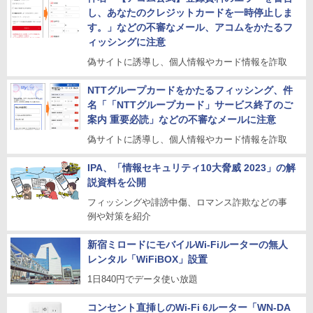
し、あなたのクレジットカードを一時停止しま
す。」などの不審なメール、アコムをかたるフ
ィッシングに注意
偽サイトに誘導し、個人情報やカード情報を詐取
NTTグループカードをかたるフィッシング、件
名「「NTTグループカード」サービス終了のご
案内 重要必読」などの不審なメールに注意
偽サイトに誘導し、個人情報やカード情報を詐取
IPA、「情報セキュリティ10大脅威 2023」の解
説資料を公開
フィッシングや誹謗中傷、ロマンス詐欺などの事
例や対策を紹介
新宿ミロードにモバイルWi-Fiルーターの無人
レンタル「WiFiBOX」設置
1日840円でデータ使い放題
コンセント直挿しのWi-Fi 6ルーター「WN-DA