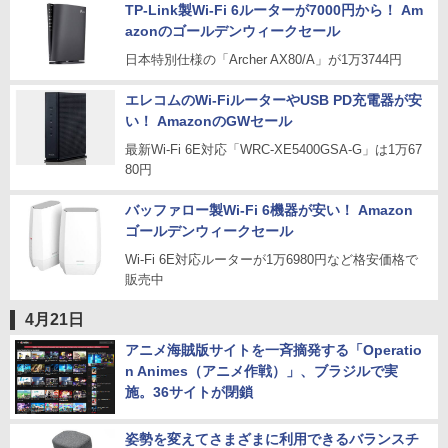
TP-Link製Wi-Fi 6ルーターが7000円から！ Am
azonのゴールデンウィークセール
日本特別仕様の「Archer AX80/A」が1万3744円
エレコムのWi-FiルーターやUSB PD充電器が安
い！ AmazonのGWセール
最新Wi-Fi 6E対応「WRC-XE5400GSA-G」は1万67
80円
バッファロー製Wi-Fi 6機器が安い！ Amazon
ゴールデンウィークセール
Wi-Fi 6E対応ルーターが1万6980円など格安価格で
販売中
4月21日
アニメ海賊版サイトを一斉摘発する「Operatio
n Animes（アニメ作戦）」、ブラジルで実
施。36サイトが閉鎖
姿勢を変えてさまざまに利用できるバランスチ