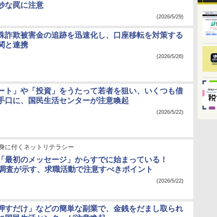
妙な罠に注意
(2026/5/29)
殊詐欺被害金の追跡を迅速化し、口座移転を対策する
関と連携
(2026/5/28)
ート」や「投資」をうたって若者を狙い、いくつも借
手口に、国民生活センターが注意喚起
(2026/5/22)
身に付くネットリテラシー
「最初のメッセージ」からすでに始まっている！
Inの調査が示す、求職活動で注意すべきポイント
(2026/5/22)
押すだけ」などの簡単な副業で、金銭をだまし取られ