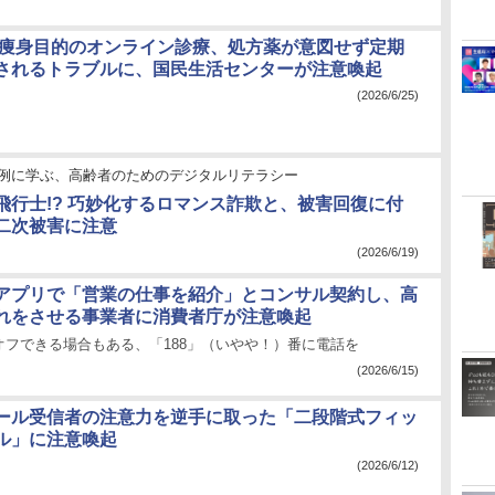
や痩身目的のオンライン診療、処方薬が意図せず定期
されるトラブルに、国民生活センターが注意喚起
(2026/6/25)
例に学ぶ、高齢者のためのデジタルリテラシー
飛行士!? 巧妙化するロマンス詐欺と、被害回復に付
二次被害に注意
(2026/6/19)
アプリで「営業の仕事を紹介」とコンサル契約し、高
れをさせる事業者に消費者庁が注意喚起
オフできる場合もある、「188」（いやや！）番に電話を
(2026/6/15)
ール受信者の注意力を逆手に取った「二段階式フィッ
ル」に注意喚起
(2026/6/12)