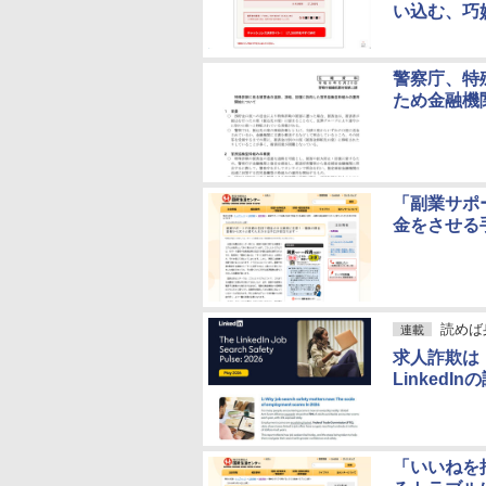
い込む、巧
警察庁、特
ため金融機
「副業サポ
金をさせる
読めば
連載
求人詐欺は
Linked
「いいねを