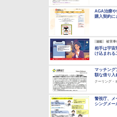
AGA治療
購入契約に
被害事
連載
相手は宇宙
け込まれる
マッチング
額な借り入
クーリング・
警視庁、メ
シングメー