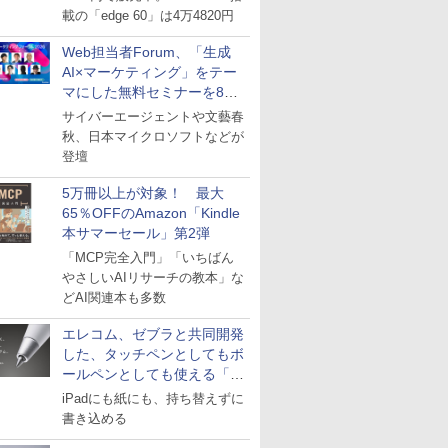
載の「edge 60」は4万4820円
Web担当者Forum、「生成
AI×マーケティング」をテー
マにした無料セミナーを8月
27日にオンライン開催
サイバーエージェントや文藝春
秋、日本マイクロソフトなどが
登壇
5万冊以上が対象！ 最大
65％OFFのAmazon「Kindle
本サマーセール」第2弾
「MCP完全入門」「いちばん
やさしいAIリサーチの教本」な
どAI関連本も多数
エレコム、ゼブラと共同開発
した、タッチペンとしてもボ
ールペンとしても使える「ス
タイラスツーウェイ」発売
iPadにも紙にも、持ち替えずに
書き込める