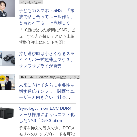
インタビュー
子どものスマホ・SNS、「家
族で話し合ってルール作り」
と言われても、正直難しくな
いですか？
「16歳になった瞬間にSNSデビ
ューする方が怖い」という上沼
紫野弁護士にヒントを聞く
持ち運び時は小さくなるスラ
イドカバー式超薄型マウス、
サンワサプライが発売
INTERNET Watch 30周年記念インタビュー
未来に向けてさらに重要性を
増す通信インフラ、関西でユ
ーザーと向き合い、社会
の“あたらしい”を起動し続け
Synology、non-ECC DDR4
る～オプテージ
メモリ採用により低コスト化
したNAS「DiskStation
neo+」シリーズ
予算を抑えて導入でき、ECCメ
モリへのアップグレードも可能