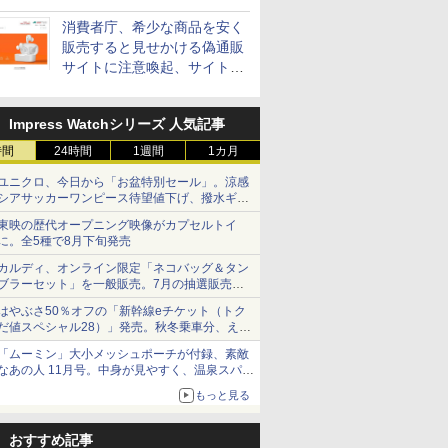
消費者庁、希少な商品を安く
販売すると見せかける偽通販
サイトに注意喚起、サイト名
とドメイン名を公表
Impress Watchシリーズ 人気記事
時間
24時間
1週間
1カ月
ユニクロ、今日から「お盆特別セール」。涼感
シアサッカーワンピース待望値下げ、撥水ギア
ショーツは1990円に
東映の歴代オープニング映像がカプセルトイ
に。全5種で8月下旬発売
カルディ、オンライン限定「ネコバッグ＆タン
ブラーセット」を一般販売。7月の抽選販売の
当選無効分
はやぶさ50％オフの「新幹線eチケット（トク
だ値スペシャル28）」発売。秋冬乗車分、えき
ねっと限定
「ムーミン」大小メッシュポーチが付録、素敵
なあの人 11月号。中身が見やすく、温泉スパに
も使える
もっと見る
おすすめ記事