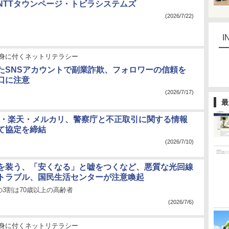
NTTタウンページ・トビラシステムズ
(2026/7/22)
I
身に付くネットリテラシー
たSNSアカウントで副業詐欺、フォロワーの信頼を
口に注意
(2026/7/17)
最
フー・楽天・メルカリ、警察庁と不正取引に関する情報
て協定を締結
(2026/7/10)
を装う、「安くなる」と嘘をつくなど、悪質な光回線
トラブル、国民生活センターが注意喚起
3割は70歳以上の高齢者
(2026/7/6)
身に付くネットリテラシー