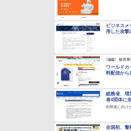
ビジネスメ
用した攻撃
被害事
連載
ワールドカ
料配信から
総務省、増
者4団体に
利用者に向け
全国初、警