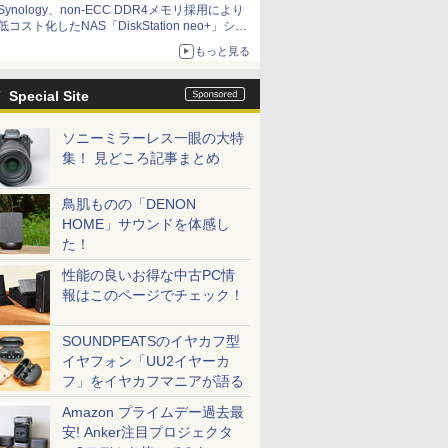
Synology、non-ECC DDR4メモリ採用により
低コスト化したNAS「DiskStation neo+」シリ
ーズ 予算を抑えて導入でき、ECCメモリへの
もっと見る
アップグレードも可能
Special Site
ソニーミラーレス一眼の大特
集！ 見どころ記事まとめ
鳥肌ものの「DENON
HOME」サウンドを体感し
た！
性能の良いお得な中古PC情
報はこのページでチェック！
SOUNDPEATSのイヤカフ型
イヤフォン「UU2イヤーカ
フ」をイヤカフマニアが語る
Amazon プライムデー過去最
安! Anker注目プロジェクタ