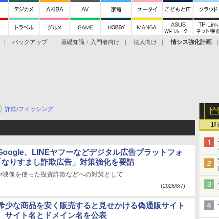
バックアップ
基礎知識・入門者向け
法人向け
情シス強化計画
詐欺/フィッシング
1
oogle、LINEヤフーなどデジタル広告プラットフォ
「なりすまし詐欺広告」対策強化を要請
や映像を使った投資詐欺などへの対策として
(2026/8/7)
希少な商品を安く販売すると見せかける偽通販サイト
、サイト名とドメイン名を公表