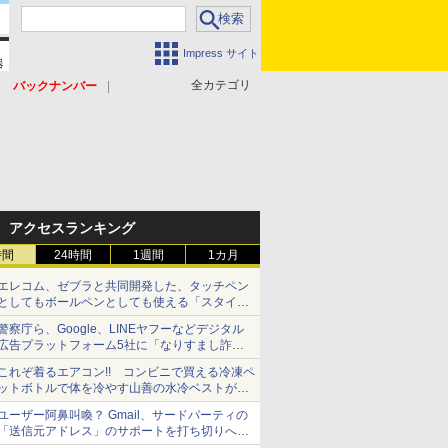
Impress サイト
全カテゴリ
バックナンバー
アクセスランキング
時間
24時間
1週間
1カ月
エレコム、ゼブラと共同開発した、タッチペン
としてもボールペンとしても使える「スタイラ
スツーウェイ」発売 iPadにも紙にも、持ち替
警察庁ら、Google、LINEヤフーなどデジタル
えずに書き込める
広告プラットフォーム5社に「なりすまし詐欺
広告」対策強化を要請 著名人の写真や映像を
これぞ着るエアコン!! コンビニで買える冷凍ペ
使った投資詐欺などへの対策として
ットボトルで体を冷やす山善の水冷ベストがロ
ードバイクにちょうどいい【ぼっち・ざ・ろー
ユーザー阿鼻叫喚？ Gmail、サードパーティの
ど！その14】【空いた時間でなにしてる？】
「送信元アドレス」のサポートを打ち切りへ
【やじうまWatch】