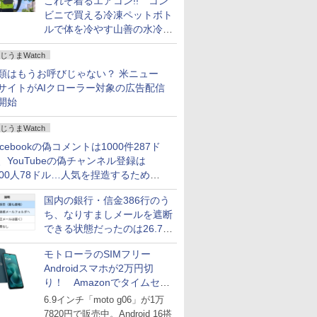
これぞ着るエアコン!! コン
ビニで買える冷凍ペットボト
ルで体を冷やす山善の水冷ベ
ストがロードバイクにちょう
じうまWatch
どいい【ぼっち・ざ・ろー
ど！その14】
類はもうお呼びじゃない？ 米ニュー
サイトがAIクローラー対象の広告配信
開始
じうまWatch
acebookの偽コメントは1000件287ド
、YouTubeの偽チャンネル登録は
000人78ドル…人気を捏造するための
格リストが公開中
国内の銀行・信金386行のう
ち、なりすましメールを遮断
できる状態だったのは26.7％
にとどまる～GMOブランド
モトローラのSIMフリー
セキュリティ調査
Androidスマホが2万円切
り！ Amazonでタイムセー
ル
6.9インチ「moto g06」が1万
7820円で販売中。Android 16搭