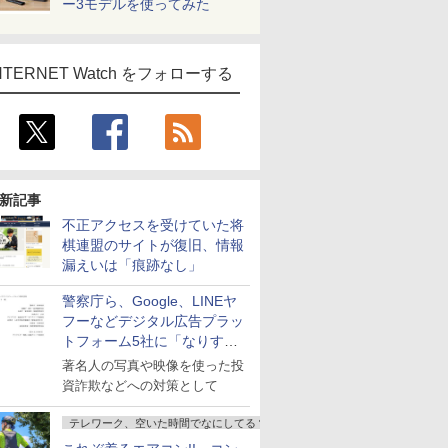
ー3モデルを使ってみた
NTERNET Watch をフォローする
新記事
不正アクセスを受けていた将
棋連盟のサイトが復旧、情報
漏えいは「痕跡なし」
警察庁ら、Google、LINEヤ
フーなどデジタル広告プラッ
トフォーム5社に「なりすま
し詐欺広告」対策強化を要請
著名人の写真や映像を使った投
資詐欺などへの対策として
テレワーク、空いた時間でなにしてる？