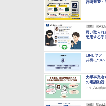
宮崎県警・
読めば
連載
買い取られ
悪用する手
LINEヤ
共有につい
大手事業者
の電話勧誘
トラブル相談の
読めば
連載