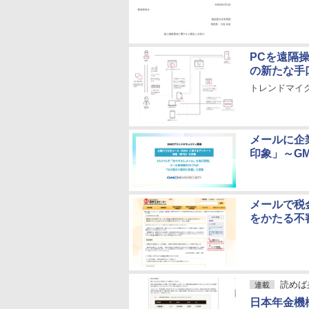
PCを遠隔
の新たな手
トレンドマイ
メールに企
印象」～G
メールで税
をかたる不
読めば
連載
日本年金機