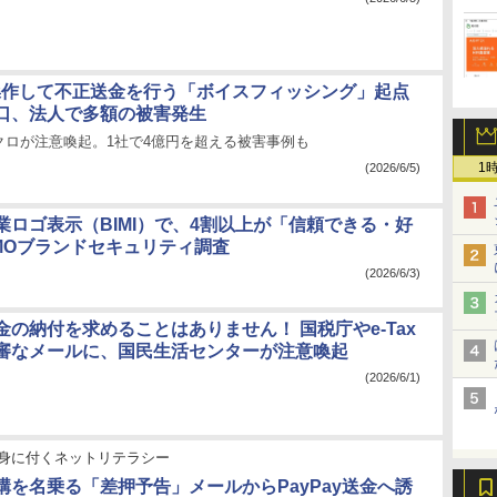
操作して不正送金を行う「ボイスフィッシング」起点
口、法人で多額の被害発生
クロが注意喚起。1社で4億円を超える被害事例も
1
(2026/6/5)
業ロゴ表示（BIMI）で、4割以上が「信頼できる・好
MOブランドセキュリティ調査
(2026/6/3)
金の納付を求めることはありません！ 国税庁やe-Tax
審なメールに、国民生活センターが注意喚起
(2026/6/1)
身に付くネットリテラシー
構を名乗る「差押予告」メールからPayPay送金へ誘