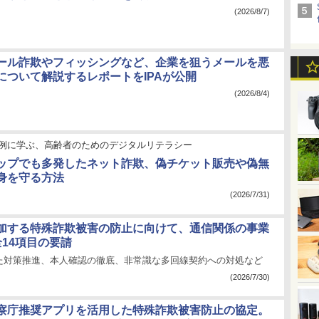
(2026/8/7)
ール詐欺やフィッシングなど、企業を狙うメールを悪
について解説するレポートをIPAが公開
(2026/8/4)
例に学ぶ、高齢者のためのデジタルリテラシー
ップでも多発したネット詐欺、偽チケット販売や偽無
身を守る方法
(2026/7/31)
加する特殊詐欺被害の防止に向けて、通信関係の事業
全14項目の要請
た対策推進、本人確認の徹底、非常識な多回線契約への対処など
(2026/7/30)
察庁推奨アプリを活用した特殊詐欺被害防止の協定。