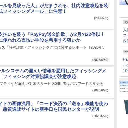
ールを見破った人」がだまされる、社内注意喚起を装
式フィッシングメール」に注意！
(2026/7/3)
や
人
払いを装う「PayPay送金詐欺」が2月の22倍以上
ス
に使われる支払い手段を悪用する狙いか
を
ズ「特殊詐欺・フィッシング詐欺に関するレポート（2026年5
や
F
(2026/6/30)
ル
メールシステムの漏えい情報を悪用したフィッシングメ
1
、フィッシング対策協議会が注意喚起
価
、ニフティなど漏えい対象のサービス利用者はパスワードの変更を
(2026/6/26)
イトの画像流用」「コード決済の『送る』機能を使わ
、悪質通販サイトの新手口を国民センターが説明
(2026/6/26)