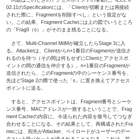
02.11のSpecificationには、「Clientが切断または再接続
された際に、Fragmentを削除すべし」という規定がな
い。この結果、Fragment Cacheには上の図でいうところ
の「Frag0（s）」がそのまま残ることになる。
さて、Multi-Channel MitMが確立したらStage 3に入
る。Attackerは、Clientからn+1番目のFragmentが送信さ
れるのを待つ（その間は何もせずにClientとアクセスポ
イントの間の通信を仲介する）。n+1番目のFragmentが
送信されたら、このFragmentの中のシーケンス番号を、
先ほどStage 2の際で使った「s」に置き換えてアクセス
ポイントに送る。
すると、アクセスポイントは、Fragment番号とシーケ
ンス番号、MACアドレスが一致するということで、Frag
ment Cacheの内容に、今送られた内容を復号してつなぎ
合わせることになる。その結果として、再構成されたFra
meには、宛先がAttacker、ペイロードがユーザーのデー
タというIPパケットが含まれることとなる。これは、前