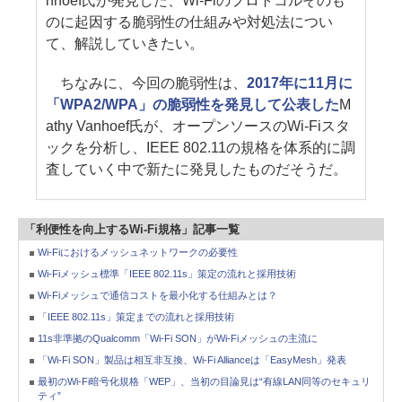
nhoef氏が発見した、Wi-Fiのプロトコルそのも
のに起因する脆弱性の仕組みや対処法につい
て、解説していきたい。
ちなみに、今回の脆弱性は、
2017年に11月に
「WPA2/WPA」の脆弱性を発見して公表した
M
athy Vanhoef氏が、オープンソースのWi-Fiスタ
ックを分析し、IEEE 802.11の規格を体系的に調
査していく中で新たに発見したものだそうだ。
「利便性を向上するWi-Fi規格」記事一覧
Wi-Fiにおけるメッシュネットワークの必要性
Wi-Fiメッシュ標準「IEEE 802.11s」策定の流れと採用技術
Wi-Fiメッシュで通信コストを最小化する仕組みとは？
「IEEE 802.11s」策定までの流れと採用技術
11s非準拠のQualcomm「Wi-Fi SON」がWi-Fiメッシュの主流に
「Wi-Fi SON」製品は相互非互換、Wi-Fi Allianceは「EasyMesh」発表
最初のWi-Fi暗号化規格「WEP」、当初の目論見は“有線LAN同等のセキュリ
ティ”