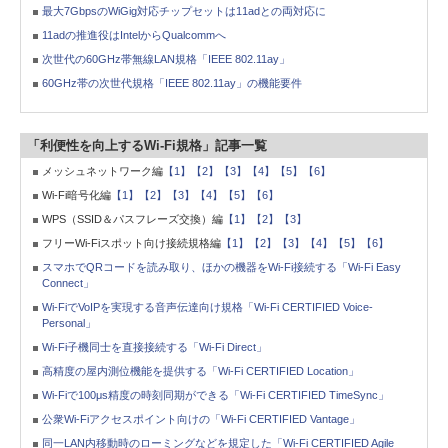
最大7GbpsのWiGig対応チップセットは11adとの両対応に
11adの推進役はIntelからQualcommへ
次世代の60GHz帯無線LAN規格「IEEE 802.11ay」
60GHz帯の次世代規格「IEEE 802.11ay」の機能要件
「利便性を向上するWi-Fi規格」記事一覧
メッシュネットワーク編
【1】
【2】
【3】
【4】
【5】
【6】
Wi-Fi暗号化編
【1】
【2】
【3】
【4】
【5】
【6】
WPS（SSID＆パスフレーズ交換）編
【1】
【2】
【3】
フリーWi-Fiスポット向け接続規格編
【1】
【2】
【3】
【4】
【5】
【6】
スマホでQRコードを読み取り、ほかの機器をWi-Fi接続する「Wi-Fi Easy
Connect」
Wi-FiでVoIPを実現する音声伝達向け規格「Wi-Fi CERTIFIED Voice-
Personal」
Wi-Fi子機同士を直接接続する「Wi-Fi Direct」
高精度の屋内測位機能を提供する「Wi-Fi CERTIFIED Location」
Wi-Fiで100μs精度の時刻同期ができる「Wi-Fi CERTIFIED TimeSync」
公衆Wi-Fiアクセスポイント向けの「Wi-Fi CERTIFIED Vantage」
同一LAN内移動時のローミングなどを規定した「Wi-Fi CERTIFIED Agile