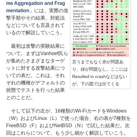
me Aggregation and Frag
mentation
」には、実際の攻
撃手順やその結果、対処法
などについても言及されて
いるので解説していこう。
最初は攻撃の実験結果に
ついて。まずはVanhoef氏ら
が集めたさまざまなターゲ
言うまでもなく赤が問題あ
ットに対する攻撃結果につ
り、緑が問題なし。ここには
いての表だ。これは、それ
Resulted in crashなどはない
ぞれの機種がデフォルトの
が、下の図では出てくる
状態でテストを行った結果
とのことだ。
そして以下の左が、16種類のWi-FiカードをWindows
（W）およびLinux（L）で使った場合、右の表が7種類を
FreeBSD（F）およびNetBSD（N）で試した結果だ。次
回はこれらについて、もう少し細かく解説していこう。