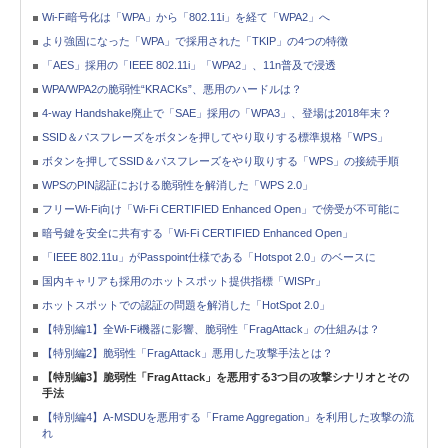
Wi-Fi暗号化は「WPA」から「802.11i」を経て「WPA2」へ
より強固になった「WPA」で採用された「TKIP」の4つの特徴
「AES」採用の「IEEE 802.11i」「WPA2」、11n普及で浸透
WPA/WPA2の脆弱性“KRACKs”、悪用のハードルは？
4-way Handshake廃止で「SAE」採用の「WPA3」、登場は2018年末？
SSID＆パスフレーズをボタンを押してやり取りする標準規格「WPS」
ボタンを押してSSID＆パスフレーズをやり取りする「WPS」の接続手順
WPSのPIN認証における脆弱性を解消した「WPS 2.0」
フリーWi-Fi向け「Wi-Fi CERTIFIED Enhanced Open」で傍受が不可能に
暗号鍵を安全に共有する「Wi-Fi CERTIFIED Enhanced Open」
「IEEE 802.11u」がPasspoint仕様である「Hotspot 2.0」のベースに
国内キャリアも採用のホットスポット提供指標「WISPr」
ホットスポットでの認証の問題を解消した「HotSpot 2.0」
【特別編1】全Wi-Fi機器に影響、脆弱性「FragAttack」の仕組みは？
【特別編2】脆弱性「FragAttack」悪用した攻撃手法とは？
【特別編3】脆弱性「FragAttack」を悪用する3つ目の攻撃シナリオとその
手法
【特別編4】A-MSDUを悪用する「Frame Aggregation」を利用した攻撃の流
れ