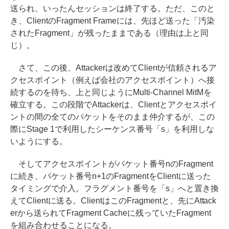
送られ、いったんセッションは終了する。ただ、このと
き、ClientのFragment Frameには、先ほど送った「汚染
されたFragment」が残ったままである（理由は上と同
じ）。
さて、この後、Attackerは改めてClientが信頼されるア
クセスポイント（例えば会社のアクセスポイント）へ接
続するのを待ち、上と同じようにMulti-Channel MitMを
確立する。この段階でAttackerは、Clientとアクセスポイ
ントの間の全てのパケットをそのまま仲介するが、この
際にStage 1で利用したシーケンス番号「s」を利用しな
いようにする。
そしてアクセスポイントがパケット番号nのFragment
に続き、パケット番号n+1のFragmentをClientに送った
タイミングで介入。フラグメント番号を「s」へと置き換
えてClientに送る。ClientはこのFragmentと、先にAttack
erから送られてFragment Cacheに残っていたFragment
を組み合わせることになる。