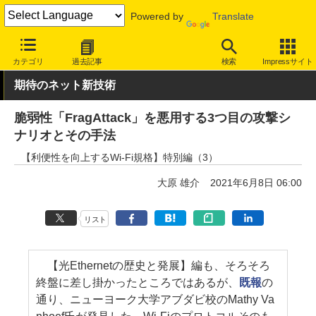
Powered by
Translate
INTERNET Watch
ハードウェア
LAN機器
無線LAN
カテゴリ
過去記事
検索
Impressサイト
期待のネット新技術
脆弱性「FragAttack」を悪用する3つ目の攻撃シ
ナリオとその手法
【利便性を向上するWi-Fi規格】特別編（3）
大原 雄介
2021年6月8日 06:00
リスト
【光Ethernetの歴史と発展】編も、そろそろ
終盤に差し掛かったところではあるが、
既報
の
通り、ニューヨーク大学アブダビ校のMathy Va