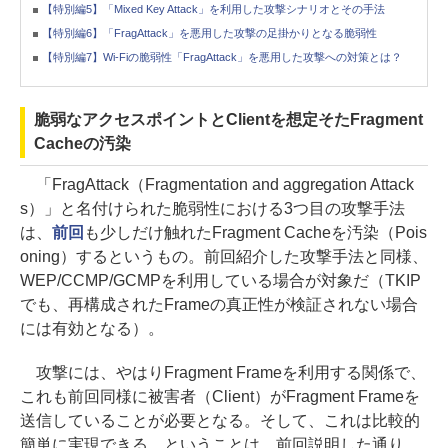
【特別編5】「Mixed Key Attack」を利用した攻撃シナリオとその手法
【特別編6】「FragAttack」を悪用した攻撃の足掛かりとなる脆弱性
【特別編7】Wi-Fiの脆弱性「FragAttack」を悪用した攻撃への対策とは？
脆弱なアクセスポイントとClientを想定そたFragment
Cacheの汚染
「FragAttack（Fragmentation and aggregation Attack
s）」と名付けられた脆弱性における3つ目の攻撃手法
は、
前回
も少しだけ触れたFragment Cacheを汚染（Pois
oning）するというもの。前回紹介した攻撃手法と同様、
WEP/CCMP/GCMPを利用している場合が対象だ（TKIP
でも、再構成されたFrameの真正性が検証されない場合
には有効となる）。
攻撃には、やはりFragment Frameを利用する関係で、
これも前回同様に被害者（Client）がFragment Frameを
送信していることが必要となる。そして、これは比較的
簡単に実現できる、ということは、前回説明した通り