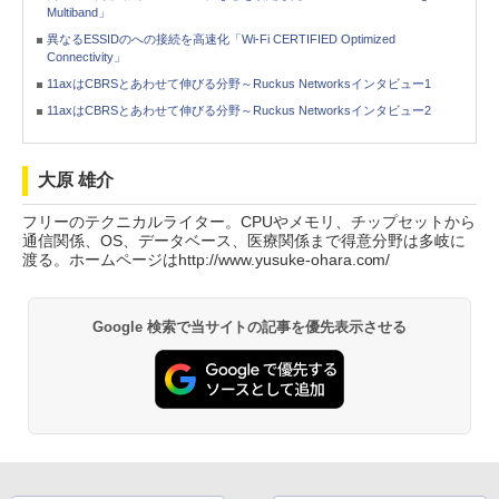
Multiband」
異なるESSIDのへの接続を高速化「Wi-Fi CERTIFIED Optimized
Connectivity」
11axはCBRSとあわせて伸びる分野～Ruckus Networksインタビュー1
11axはCBRSとあわせて伸びる分野～Ruckus Networksインタビュー2
大原 雄介
フリーのテクニカルライター。CPUやメモリ、チップセットから
通信関係、OS、データベース、医療関係まで得意分野は多岐に
渡る。ホームページはhttp://www.yusuke-ohara.com/
Google 検索で当サイトの記事を優先表示させる