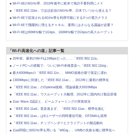
Wi-Fi 6Eの6GHz帯、2019年後半に欧米で免許不要利用にメド
「IEEE 802.11be」でほぼ必須の6GHz帯、日本でいつから使える？
Wi-Fi 6Eで拡張される6GHz帯を利用可能にする3つの電力クラス
Wi-Fi 6Eで飛躍的に増えるチャネル、運用にはさらなる議論が必要？
Wi-Fi 6Eは80MHz幅で1Gbps、160MHz幅で2Gbpsの高スループット
「Wi-Fi高速化への道」記事一覧
20年前、最初のWi-Fiは1Mbpsだった……「IEEE 802.11/a」
ノートPCへの搭載で、ついにWi-Fi本格普及へ「IEEE 802.11b/g」
最大600Mbpsの「IEEE 802.11n」、MIMO規格分裂で策定に遅れ
1300Mbpsに到達した「IEEE 802.11ac」、2013年に最初の標準化
「IEEE 802.11ac」のOptional規格、理論値最大6933Mbps
「IEEE 802.11ac」でスループット大幅増、2012年に国内向け製品登場
11ac Wave 2認証と、ビームフォーミングの実装状況
「IEEE 802.11ad」普及進まず、「IEEE 802.11ax」標準化進む
「IEEE 802.11ax」は8ユーザーの同時通信可能、OFDMAも採用
「IEEE 802.11ax」チップベンダーとクライアントの製品動向
11ad同様に60GHz帯を用いる「WiGig」、UWBの失敗を糧に標準化へ