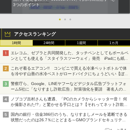
3つのポイント
●
●
●
アクセスランキング
1時間
24時間
1週間
1カ月
エレコム、ゼブラと共同開発した、タッチペンとしてもボールペ
ンとしても使える「スタイラスツーウェイ」発売 iPadにも紙に
も、持ち替えずに書き込める
これぞ着るエアコン!! コンビニで買える冷凍ペットボトルで体
を冷やす山善の水冷ベストがロードバイクにちょうどいい【ぼっ
ち・ざ・ろーど！その14】【空いた時間でなにしてる？】
警察庁ら、Google、LINEヤフーなどデジタル広告プラットフォ
ーム5社に「なりすまし詐欺広告」対策強化を要請 著名人の写
真や映像を使った投資詐欺などへの対策として
ノブコブ吉村さんも遭遇、「PCのカメラからシャッター音！ 何
か撮影された!?」と驚かせる手口とは？【それってネット詐欺で
すよ！】
国内の銀行・信金386行のうち、なりすましメールを遮断できる
状態だったのは26.7％にとどまる～GMOブランドセキュリティ
調査