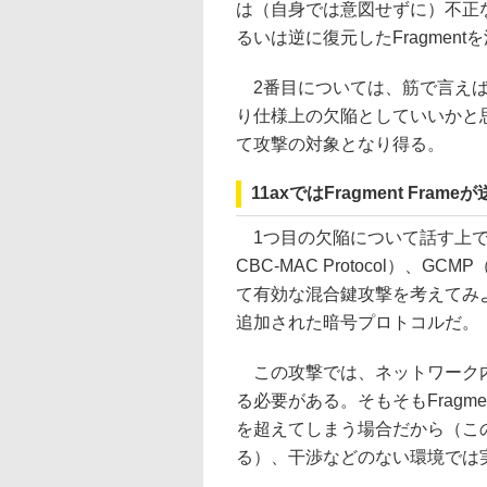
は（自身では意図せずに）不正な
るいは逆に復元したFragmen
2番目については、筋で言えば
り仕様上の欠陥としていいかと
て攻撃の対象となり得る。
11axではFragment Fra
1つ目の欠陥について話す上での前提と
CBC-MAC Protocol）、GCMP（
て有効な混合鍵攻撃を考えてみよう
追加された暗号プロトコルだ。
この攻撃では、ネットワーク内の1
る必要がある。そもそもFragme
を超えてしまう場合だから（このた
る）、干渉などのない環境では