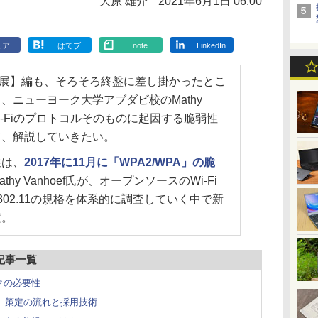
大原 雄介
2021年6月1日 06:00
ェア
はてブ
note
LinkedIn
と発展】編も、そろそろ終盤に差し掛かったとこ
、ニューヨーク大学アブダビ校のMathy
Wi-Fiのプロトコルそのものに起因する脆弱性
て、解説していきたい。
は、
2017年に11月に「WPA2/WPA」の脆
athy Vanhoef氏が、オープンソースのWi-Fi
 802.11の規格を体系的に調査していく中で新
だ。
記事一覧
クの必要性
11s」策定の流れと採用技術