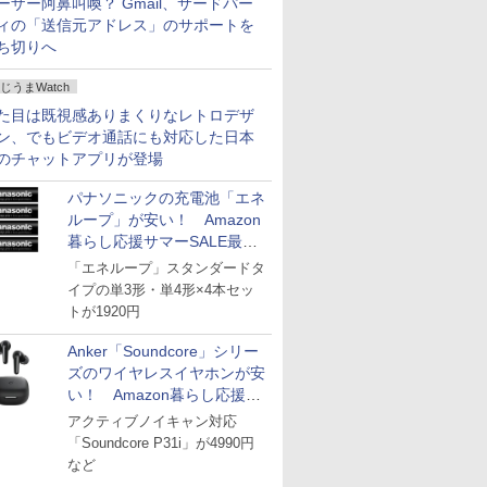
ーザー阿鼻叫喚？ Gmail、サードパー
ィの「送信元アドレス」のサポートを
ち切りへ
じうまWatch
た目は既視感ありまくりなレトロデザ
ン、でもビデオ通話にも対応した日本
のチャットアプリが登場
パナソニックの充電池「エネ
ループ」が安い！ Amazon
暮らし応援サマーSALE最終
日
「エネループ」スタンダードタ
イプの単3形・単4形×4本セッ
トが1920円
Anker「Soundcore」シリー
ズのワイヤレスイヤホンが安
い！ Amazon暮らし応援サ
マーSALE
アクティブノイキャン対応
「Soundcore P31i」が4990円
など