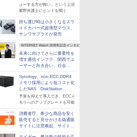
ューする方が怖い」という上沼
紫野弁護士にヒントを聞く
持ち運び時は小さくなるスラ
イドカバー式超薄型マウス、
サンワサプライが発売
INTERNET Watch 30周年記念インタビュー
未来に向けてさらに重要性を
増す通信インフラ、関西でユ
ーザーと向き合い、社会
の“あたらしい”を起動し続け
Synology、non-ECC DDR4
る～オプテージ
メモリ採用により低コスト化
したNAS「DiskStation
neo+」シリーズ
予算を抑えて導入でき、ECCメ
モリへのアップグレードも可能
消費者庁、希少な商品を安く
販売すると見せかける偽通販
サイトに注意喚起、サイト名
とドメイン名を公表
タイガー、魔法瓶の技術を応