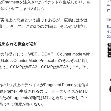
ユ
Fragmentを注入されたパケットを生成したり、あ
テ
tを流出させてしまうわけだ。
打
実装上の問題という話でもあるが、広義にはやは
や
思う。そして、この2つの欠陥は、それぞれ独立し
見
イ
発
meが送出される機会が増加
して、WEP、CCMP（Counter mode with
Galois/Counter Mode Protocol）のそれぞれに対し
。CCMPはWPA2、GCMPはWPA3でそれぞれ
つ以上のデバイスがFragment Frameを送信す
nt Frameが生成されるのは、データサイズがMTU
めFragmentの閾値はMTUと通常は一致してい
実はそう頻度が多くない。