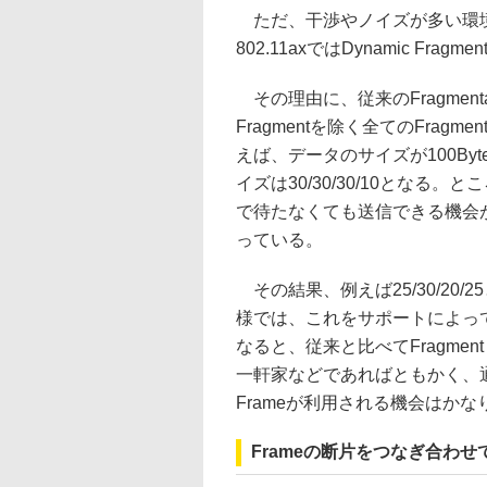
ただ、干渉やノイズが多い環境では
802.11axではDynamic Frag
その理由に、従来のFragmentatio
Fragmentを除く全てのFra
えば、データのサイズが100Bytes
イズは30/30/30/10となる。とこ
で待たなくても送信できる機会
っている。
その結果、例えば25/30/20
様では、これをサポートによっ
なると、従来と比べてFragme
一軒家などであればともかく、通
Frameが利用される機会はか
Frameの断片をつなぎ合わ