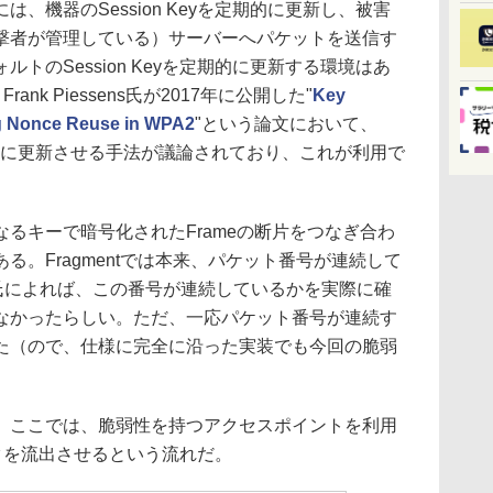
機器のSession Keyを定期的に更新し、被害
撃者が管理している）サーバーへパケットを送信す
トのSession Keyを定期的に更新する環境はあ
Frank Piessens氏が2017年に公開した"
Key
ing Nonce Reuse in WPA2
"という論文において、
eyを頻繁に更新させる手法が議論されており、これが利用で
るキーで暗号化されたFrameの断片をつなぎ合わ
る。Fragmentでは本来、パケット番号が連続して
ef氏によれば、この番号が連続しているかを実際に確
なかったらしい。ただ、一応パケット番号が連続す
た（ので、仕様に完全に沿った実装でも今回の脆弱
。
ここでは、脆弱性を持つアクセスポイントを利用
ータを流出させるという流れだ。