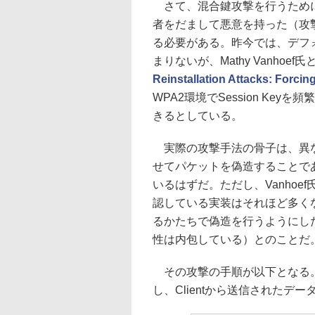
さて、混合鍵攻撃を行うためには、
者をだまして悪意を持った（攻
る必要がある。昨今では、デフォル
まりないが、Mathy Vanhoef氏と
Reinstallation Attacks: Forc
WPA2環境でSession K
きるとしている。
実際の攻撃手法の骨子は、異な
せてパケットを偽造することであ
いるはずだ。ただし、Vanho
認している実装はそれほど多く
るかたちで偽造を行うようにし
性は内包している）とのことだ
その攻撃の手順が以下となる。
し、Clientから送信されたデ