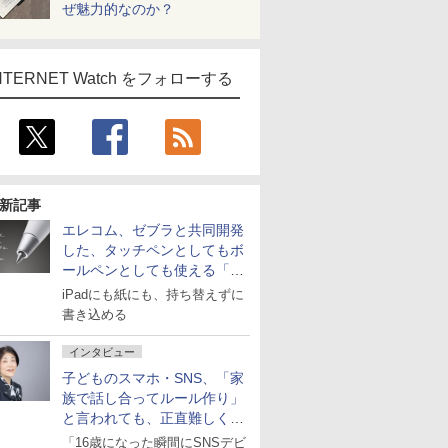
ぜ魅力的なのか？
NTERNET Watch をフォローする
新記事
エレコム、ゼブラと共同開発
した、タッチペンとしてもボ
ールペンとしても使える「ス
タイラスツーウェイ」発売
iPadにも紙にも、持ち替えずに
書き込める
インタビュー
子どものスマホ・SNS、「家
族で話し合ってルール作り」
と言われても、正直難しくな
いですか？
「16歳になった瞬間にSNSデビ