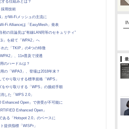
小化する仕組みとは？
れと採用技術
SON」がWi-Fiメッシュの主流に
I
Fi Allianceは「EasyMesh」発表
、当初の目論見は“有線LAN同等のセキュリティ”
11i」を経て「WPA2」へ
れた「TKIP」の4つの特徴
」「WPA2」、11n普及で浸透
最
”、悪用のハードルは？
E」採用の「WPA3」、登場は2018年末？
してやり取りする標準規格「WPS」
ズをやり取りする「WPS」の接続手順
した「WPS 2.0」
IED Enhanced Open」で傍受が不可能に
FIED Enhanced Open」
仕様である「Hotspot 2.0」のベースに
提供指標「WISPr」