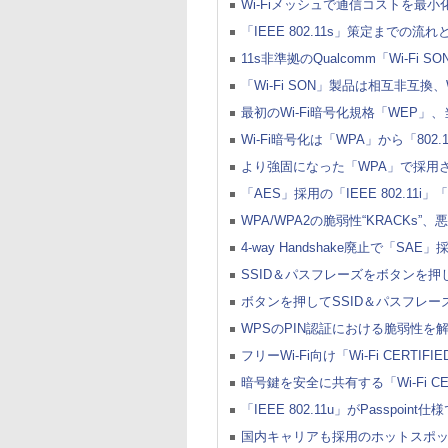
Wi-Fiメッシュで通信コストを最
「IEEE 802.11s」策定までの流
11s非準拠のQualcomm「Wi-Fi 
「Wi-Fi SON」製品は相互非互換、Wi-
最初のWi-Fi暗号化規格「WEP」
Wi-Fi暗号化は「WPA」から「802.
より強固になった「WPA」で採用さ
「AES」採用の「IEEE 802.11i
WPA/WPA2の脆弱性“KRACKs
4-way Handshake廃止で「SA
SSID＆パスフレーズをボタンを押
ボタンを押してSSID＆パスフレー
WPSのPIN認証における脆弱性を解消
フリーWi-Fi向け「Wi-Fi CERTIF
暗号鍵を安全に共有する「Wi-Fi CERTI
「IEEE 802.11u」がPasspoint
国内キャリアも採用のホットスポット