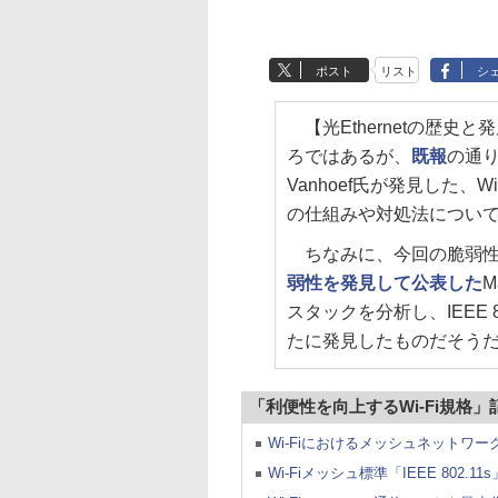
ポスト
リスト
シ
【光Ethernetの歴史
ろではあるが、
既報
の通り
Vanhoef氏が発見した、
の仕組みや対処法につい
ちなみに、今回の脆弱性
弱性を発見して公表した
M
スタックを分析し、IEEE
たに発見したものだそう
「利便性を向上するWi-Fi規格」
Wi-Fiにおけるメッシュネットワー
Wi-Fiメッシュ標準「IEEE 802.