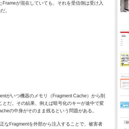
Frameが混在していても、それを受信側は受け入
陥だ。
tがいつ機器のメモリ（Fragment Cache）から削
ことだ。その結果、例えば暗号化のキーが途中で変
 Cacheの中身がそのまま残るという問題がある。
や
に不正なFragmentを外部から注入することで、被害者