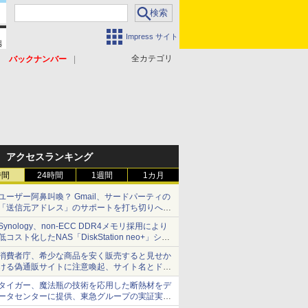
Impress サイト
全カテゴリ
バックナンバー
アクセスランキング
時間
24時間
1週間
1カ月
ユーザー阿鼻叫喚？ Gmail、サードパーティの
「送信元アドレス」のサポートを打ち切りへ
【やじうまWatch】
Synology、non-ECC DDR4メモリ採用により
低コスト化したNAS「DiskStation neo+」シリ
ーズ 予算を抑えて導入でき、ECCメモリへの
消費者庁、希少な商品を安く販売すると見せか
アップグレードも可能
ける偽通販サイトに注意喚起、サイト名とドメ
イン名を公表
タイガー、魔法瓶の技術を応用した断熱材をデ
ータセンターに提供、東急グループの実証実験
で 「ステンレス密封真空断熱パネル TIVIP」