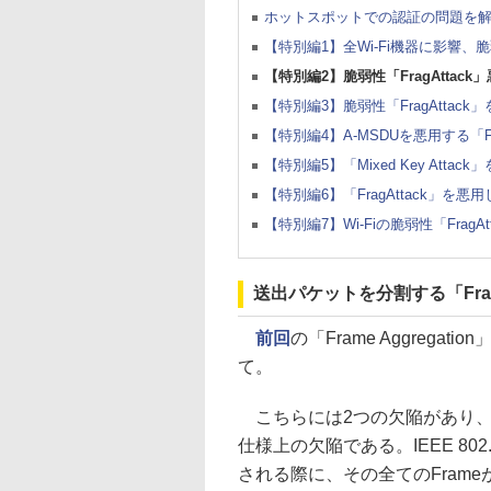
ホットスポットでの認証の問題を解消した
【特別編1】全Wi-Fi機器に影響、脆弱
【特別編2】脆弱性「FragAttac
【特別編3】脆弱性「FragAtta
【特別編4】A-MSDUを悪用する「Fra
【特別編5】「Mixed Key Att
【特別編6】「FragAttack」
【特別編7】Wi-Fiの脆弱性「Fra
送出パケットを分割する「Frame
前回
の「Frame Aggregati
て。
こちらには2つの欠陥があり、
仕様上の欠陥である。IEEE 802
される際に、その全てのFram