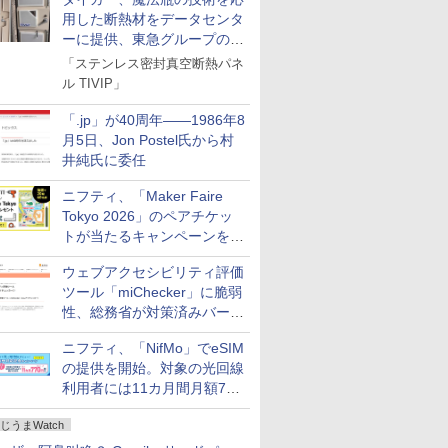
用した断熱材をデータセンタ
ーに提供、東急グループの実
証実験で
「ステンレス密封真空断熱パネ
ル TIVIP」
「.jp」が40周年――1986年8
月5日、Jon Postel氏から村
井純氏に委任
ニフティ、「Maker Faire
Tokyo 2026」のペアチケッ
トが当たるキャンペーンをX
で実施。8月16日まで
ウェブアクセシビリティ評価
ツール「miChecker」に脆弱
性、総務省が対策済みバージ
ョンへの更新を呼び掛け
ニフティ、「NifMo」でeSIM
の提供を開始。対象の光回線
利用者には11カ月間月額770
円割引のキャンペーン
じうまWatch