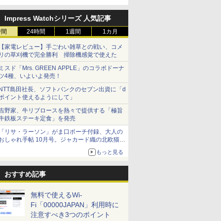
Impress Watchシリーズ 人気記事
時間
24時間
1週間
1カ月
【家電レビュー】手ごわい雑草との戦い、コメ
リの草刈機で完全勝利 掃除機感覚で使えた
ミスド「Mrs. GREEN APPLE」のコラボドーナ
ツ4種、いよいよ発売！
NTT島田社長、ソフトバンクのセブン出資に「d
ポイント使えるようにして」
吉野家、牛リブロースを熱々で提供する「極旨
牛鉄板ステーキ定食」を発売
「リサ・ラーソン」がま口ポーチ付録、大人の
おしゃれ手帖 10月号。ジャカード織の北欧猫デ
ザイン
もっと見る
おすすめ記事
無料で使えるWi-
Fi「00000JAPAN」利用時に
注意すべき3つのポイント