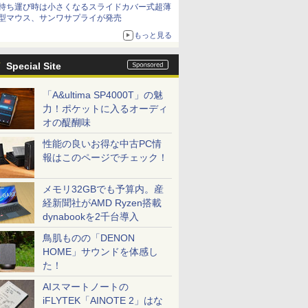
持ち運び時は小さくなるスライドカバー式超薄
型マウス、サンワサプライが発売
もっと見る
Special Site
「A&ultima SP4000T」の魅
力！ポケットに入るオーディ
オの醍醐味
性能の良いお得な中古PC情
報はこのページでチェック！
メモリ32GBでも予算内。産
経新聞社がAMD Ryzen搭載
dynabookを2千台導入
鳥肌ものの「DENON
HOME」サウンドを体感し
た！
AIスマートノートの
iFLYTEK「AINOTE 2」はな