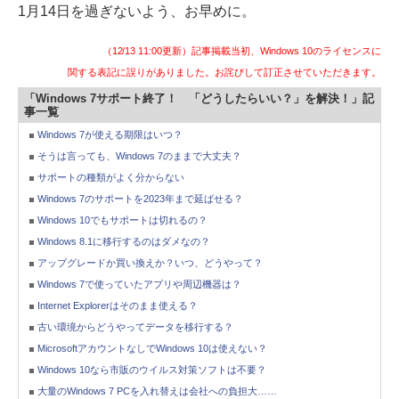
1月14日を過ぎないよう、お早めに。
（12/13 11:00更新）記事掲載当初、Windows 10のライセンスに
関する表記に誤りがありました。お詫びして訂正させていただきます。
「Windows 7サポート終了！ 「どうしたらいい？」を解決！」記
事一覧
Windows 7が使える期限はいつ？
そうは言っても、Windows 7のままで大丈夫？
サポートの種類がよく分からない
Windows 7のサポートを2023年まで延ばせる？
Windows 10でもサポートは切れるの？
Windows 8.1に移行するのはダメなの？
アップグレードか買い換えか？いつ、どうやって？
Windows 7で使っていたアプリや周辺機器は？
Internet Explorerはそのまま使える？
古い環境からどうやってデータを移行する？
MicrosoftアカウントなしでWindows 10は使えない？
Windows 10なら市販のウイルス対策ソフトは不要？
大量のWindows 7 PCを入れ替えは会社への負担大……