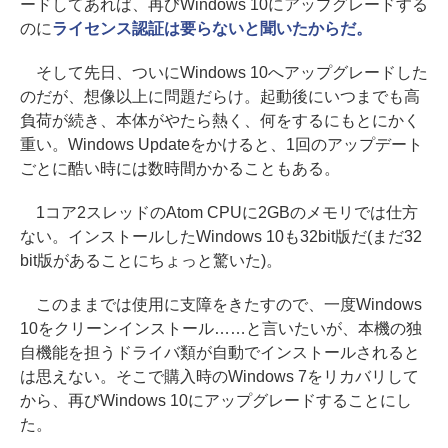
ードしてあれば、再びWindows 10にアップグレードする
のに
ライセンス認証は要らないと聞いたからだ。
そして先日、ついにWindows 10へアップグレードした
のだが、想像以上に問題だらけ。起動後にいつまでも高
負荷が続き、本体がやたら熱く、何をするにもとにかく
重い。Windows Updateをかけると、1回のアップデート
ごとに酷い時には数時間かかることもある。
1コア2スレッドのAtom CPUに2GBのメモリでは仕方
ない。インストールしたWindows 10も32bit版だ(まだ32
bit版があることにちょっと驚いた)。
このままでは使用に支障をきたすので、一度Windows
10をクリーンインストール……と言いたいが、本機の独
自機能を担うドライバ類が自動でインストールされると
は思えない。そこで購入時のWindows 7をリカバリして
から、再びWindows 10にアップグレードすることにし
た。