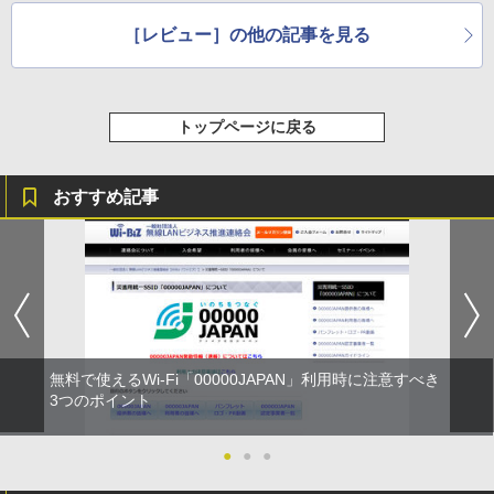
る「アバスト」を徹底
動多数……
［レビュー］の他の記事を見る
解説
トップページに戻る
おすすめ記事
無料で使えるWi-Fi「00000JAPAN」利用時に注意すべき
3つのポイント
●
●
●