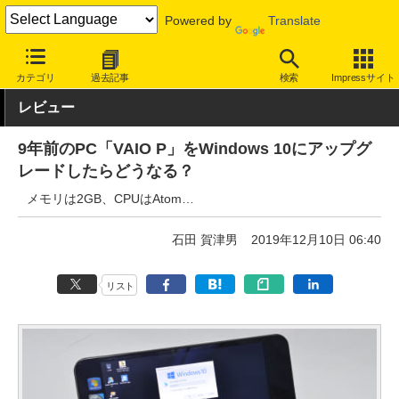
Powered by
Translate
INTERNET Watch
トピック
Windows 7 サポート終了
カテゴリ
過去記事
検索
Impressサイト
レビュー
9年前のPC「VAIO P」をWindows 10にアップグ
レードしたらどうなる？
メモリは2GB、CPUはAtom…
石田 賀津男
2019年12月10日 06:40
リスト