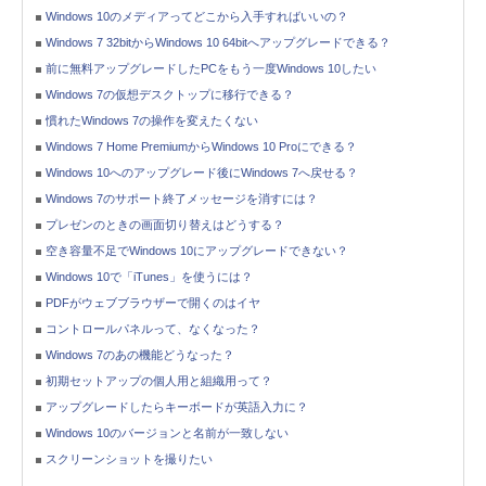
Windows 10のメディアってどこから入手すればいいの？
Windows 7 32bitからWindows 10 64bitへアップグレードできる？
前に無料アップグレードしたPCをもう一度Windows 10したい
Windows 7の仮想デスクトップに移行できる？
慣れたWindows 7の操作を変えたくない
Windows 7 Home PremiumからWindows 10 Proにできる？
Windows 10へのアップグレード後にWindows 7へ戻せる？
Windows 7のサポート終了メッセージを消すには？
プレゼンのときの画面切り替えはどうする？
空き容量不足でWindows 10にアップグレードできない？
Windows 10で「iTunes」を使うには？
PDFがウェブブラウザーで開くのはイヤ
コントロールパネルって、なくなった？
Windows 7のあの機能どうなった？
初期セットアップの個人用と組織用って？
アップグレードしたらキーボードが英語入力に？
Windows 10のバージョンと名前が一致しない
スクリーンショットを撮りたい