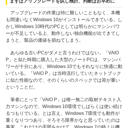
まずはアップグレードを試し検討、判断はお早めに
アップグレードの作業は特に難しいこともなく、本機
も間違いなくWindows 10がインストールできている。し
かしWindows 10時代のPCとしては明らかにマシンパワ
ーが不足している上、動作しない独自機能が出てきてし
まうと、製品の価値を損ねてしまう。
あらゆる古いPCがダメと言うわけではない。「VAIO
P」と似た時期に購入した大型のノートPCは、マシンパ
ワーが十分にあり、Windows 10でもそれなりに快適に動
いている。「VAIO P」は当時流行していたネットブック
に似た性能なので、そのくらいのスペックでは荷が重い
ということだ。
筆者にとって「VAIO P」は唯一無二の取材テキスト入
力マシンなので、Windows 10環境でしばらくは使い続け
るつもりでいる。とは言え、Windows 7環境でも動作が
重くなりつつあり、そろそろ限界かなと思っていたのは
事実。これだけの手間をかけて、Windows 7の時より機