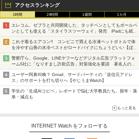
アクセスランキング
1時間
24時間
1週間
1カ月
エレコム、ゼブラと共同開発した、タッチペンとしてもボールペ
ンとしても使える「スタイラスツーウェイ」発売 iPadにも紙に
も、持ち替えずに書き込める
これぞ着るエアコン!! コンビニで買える冷凍ペットボトルで体
を冷やす山善の水冷ベストがロードバイクにちょうどいい【ぼっ
ち・ざ・ろーど！その14】【空いた時間でなにしてる？】
警察庁ら、Google、LINEヤフーなどデジタル広告プラットフォ
ーム5社に「なりすまし詐欺広告」対策強化を要請 著名人の写
真や映像を使った投資詐欺などへの対策として
ユーザー阿鼻叫喚？ Gmail、サードパーティの「送信元アドレ
ス」のサポートを打ち切りへ【やじうまWatch】
学生の「生成AIコピペ」レポートで悩む大学教員たち。留年・落
単・減点も
もっと見る
INTERNET Watch をフォローする