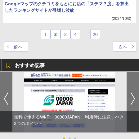
Googleマップのクチコミをもとにお店の「ステマ？度」を算出
したランキングサイトが登場し波紋
(2024/10/3)
1
2
3
4
…
20
前へ
次へ
おすすめ記事
無料で使えるWi-Fi「00000JAPAN」利用時に注意すべき
3つのポイント
●
●
●