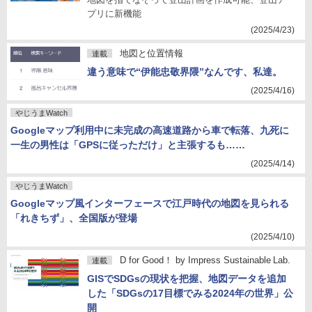
プリに新機能
(2025/4/23)
地図と位置情報
連載
違う意味で“伊能忠敬界隈”なんです、私達。
(2025/4/16)
やじうまWatch
Googleマップ利用中に未完成の高速道路から車で転落、九死に
一生の男性は「GPSに従っただけ」と主張するも……
(2025/4/14)
やじうまWatch
Googleマップ風インターフェースで江戸時代の地図を見られる
「れきちず」、全国版が登場
(2025/4/10)
D for Good！ by Impress Sustainable Lab.
連載
GISでSDGsの現状を把握、地図データを追加
した「SDGsの17目標でみる2024年の世界」公
開