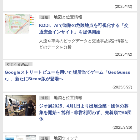
(2025/4/2)
地図と位置情報
連載
KDDI、AIで道路の危険地点を可視化する「交
通安全インサイト」を提供開始
人流や車両のビッグデータと交通事故統計情報な
どのデータを分析
(2025/4/2)
やじうまWatch
Googleストリートビューを用いた場所当てゲーム「GeoGuess
r」、新たにSteam版が登場へ
(2025/3/27)
地図と位置情報
連載
ジオ展2025、4月1日より出展企業・団体の募
集を開始～営利・非営利問わず、先着順で65団
体
(2025/3/26)
地図ウォッチ
連載