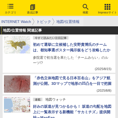
カテゴリ
過去記事
検索
Impressサイト
INTERNET Watch
トピック
地図/位置情報
地図/位置情報 関連記事
今すぐ読みたい注目記事
初めて選挙に立候補した安野貴博氏のチーム
は、都知事選ポスター掲示板をどう攻略したか
参院選で初当選を果たした「チームみらい」のル
ーツ!?
(2025/8/15)
「赤色立体地図で見る日本百名山」をアジア航
測が公開。3Dマップで地形の凹凸を一目で把握
(2025/8/8)
地図ウォッチ
連載
好みの坂道が見つかるかも！ 坂道の勾配を地図
上に一覧表示する新機能「サカミチズ」提供開
始～MapFan