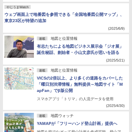
やじうまWatch
ウェブ画面上で地番図を参照できる「全国地番図公開マップ」、
東京23区が待望の追加
(2025/6/9)
地図と位置情報
連載
有志たちによる地図ビジネス展示会「ジオ展」
誕生秘話、創始者・小山文彦氏が思いを語る
(2025/5/21)
地図と位置情報
連載
VICSの2倍以上、より多くの道路をカバーした
「曜日別渋滞情報」無料提供～地図サイト「M
apFan」でβ版公開
スマホアプリ「トリマ」の人流データを使用
(2025/4/30)
地図ウォッチ
連載
YAMAPが「フリーハンド登山計画」提供へ
地図を指でなぞって登山計画を作成可能、登山ア