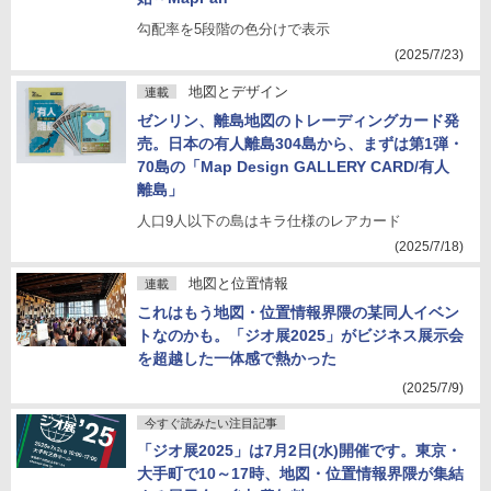
勾配率を5段階の色分けで表示
(2025/7/23)
地図とデザイン
連載
ゼンリン、離島地図のトレーディングカード発
売。日本の有人離島304島から、まずは第1弾・
70島の「Map Design GALLERY CARD/有人
離島」
人口9人以下の島はキラ仕様のレアカード
(2025/7/18)
地図と位置情報
連載
これはもう地図・位置情報界隈の某同人イベン
トなのかも。「ジオ展2025」がビジネス展示会
を超越した一体感で熱かった
(2025/7/9)
今すぐ読みたい注目記事
「ジオ展2025」は7月2日(水)開催です。東京・
大手町で10～17時、地図・位置情報界隈が集結