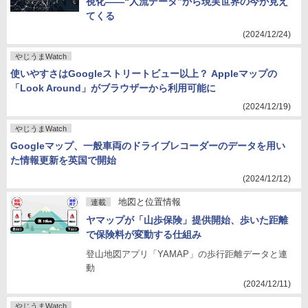
視化――“人流データ”から現実世界の今が見え
てくる
(2024/12/24)
やじうまWatch
使いやすさはGoogleストリートビュー以上？ Appleマップの
「Look Around」がブラウザーから利用可能に
(2024/12/19)
やじうまWatch
Googleマップ、一般車両のドライブレコーダーのデータを用い
た情報更新を英国で開始
(2024/12/12)
地図と位置情報
連載
ヤマップが「山歩保険」提供開始、歩いた距離
で保険料が変動する仕組み
登山地図アプリ「YAMAP」の歩行距離データと連
動
(2024/12/11)
やじうまWatch