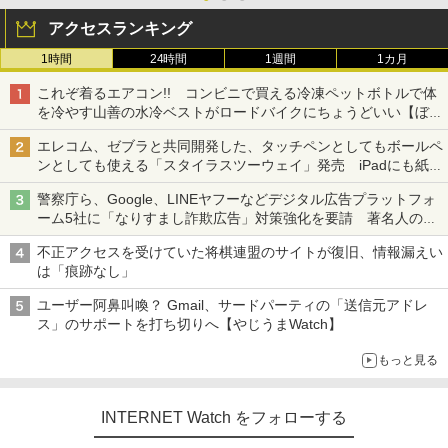
アクセスランキング
1時間
24時間
1週間
1カ月
これぞ着るエアコン!! コンビニで買える冷凍ペットボトルで体
を冷やす山善の水冷ベストがロードバイクにちょうどいい【ぼっ
ち・ざ・ろーど！その14】【空いた時間でなにしてる？】
エレコム、ゼブラと共同開発した、タッチペンとしてもボールペ
ンとしても使える「スタイラスツーウェイ」発売 iPadにも紙に
も、持ち替えずに書き込める
警察庁ら、Google、LINEヤフーなどデジタル広告プラットフォ
ーム5社に「なりすまし詐欺広告」対策強化を要請 著名人の写
真や映像を使った投資詐欺などへの対策として
不正アクセスを受けていた将棋連盟のサイトが復旧、情報漏えい
は「痕跡なし」
ユーザー阿鼻叫喚？ Gmail、サードパーティの「送信元アドレ
ス」のサポートを打ち切りへ【やじうまWatch】
もっと見る
INTERNET Watch をフォローする