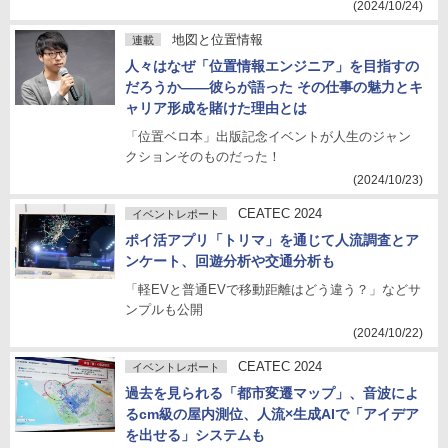
(2024/10/24)
地図と位置情報
連載
人々はなぜ「位置情報エンジニア」を目指すの
だろうか――彼らが語った その仕事の魅力とキ
ャリア形成を賭けた理由とは
「位置ベロ本」出版記念イベントが人生のジャン
クションそのものだった！
(2024/10/23)
CEATEC 2024
イベントレポート
ポイ活アプリ「トリマ」を通じて人流調査とア
ンケート、回遊分析や交通分析も
「軽EVと普通EVで移動距離はどう違う？」などサ
ンプルも公開
(2024/10/22)
CEATEC 2024
イベントレポート
過去を見られる「都市変遷マップ」、音波によ
るcm級の屋内測位、人流×生成AIで「アイデア
を出せる」システムも