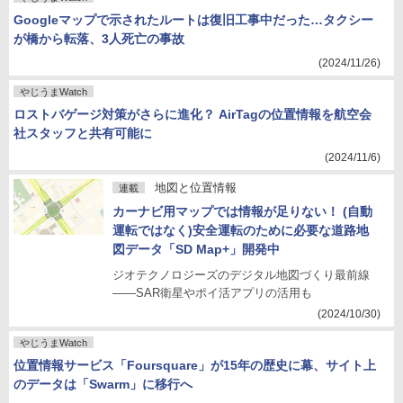
Googleマップで示されたルートは復旧工事中だった…タクシー
が橋から転落、3人死亡の事故
(2024/11/26)
やじうまWatch
ロストバゲージ対策がさらに進化？ AirTagの位置情報を航空会
社スタッフと共有可能に
(2024/11/6)
地図と位置情報
連載
カーナビ用マップでは情報が足りない！ (自動
運転ではなく)安全運転のために必要な道路地
図データ「SD Map+」開発中
ジオテクノロジーズのデジタル地図づくり最前線
――SAR衛星やポイ活アプリの活用も
(2024/10/30)
やじうまWatch
位置情報サービス「Foursquare」が15年の歴史に幕、サイト上
のデータは「Swarm」に移行へ