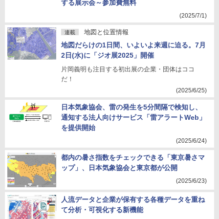
する展示会～参加費無料
(2025/7/1)
地図と位置情報
連載
地図だらけの1日間、いよいよ来週に迫る。7月
2日(水)に「ジオ展2025」開催
片岡義明も注目する初出展の企業・団体はココ
だ！
(2025/6/25)
日本気象協会、雷の発生を5分間隔で検知し、
通知する法人向けサービス「雷アラートWeb」
を提供開始
(2025/6/24)
都内の暑さ指数をチェックできる「東京暑さマ
ップ」、日本気象協会と東京都が公開
(2025/6/23)
人流データと企業が保有する各種データを重ね
て分析・可視化する新機能