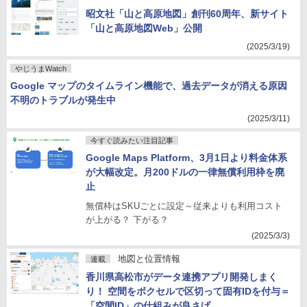
昭文社「山と高原地図」創刊60周年、新サイト
「山と高原地図Web」公開
(2025/3/19)
やじうまWatch
Google マップのタイムライン機能で、過去データが消える原因
不明のトラブルが発生中
(2025/3/11)
今すぐ読みたい注目記事
Google Maps Platform、3月1日より料金体系
が大幅改定。月200ドルの一律無償利用枠を廃
止
無償枠はSKUごとに設定～従来よりも利用コスト
が上がる？ 下がる？
(2025/3/3)
地図と位置情報
連載
香川県高松市がデータ連携アプリ開発しまく
り！ 空間をボクセルで区切って固有IDを付与＝
「空間ID」の仕組みが良さげ