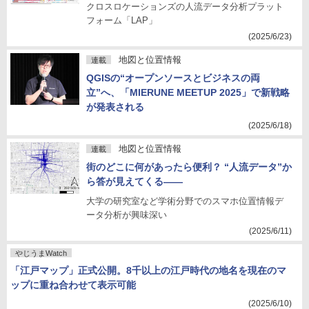
クロスロケーションズの人流データ分析プラット
フォーム「LAP」
(2025/6/23)
地図と位置情報
連載
QGISの“オープンソースとビジネスの両
立”へ、「MIERUNE MEETUP 2025」で新戦略
が発表される
(2025/6/18)
地図と位置情報
連載
街のどこに何があったら便利？ “人流データ”か
ら答が見えてくる――
大学の研究室など学術分野でのスマホ位置情報デ
ータ分析が興味深い
(2025/6/11)
やじうまWatch
「江戸マップ」正式公開。8千以上の江戸時代の地名を現在のマ
ップに重ね合わせて表示可能
(2025/6/10)