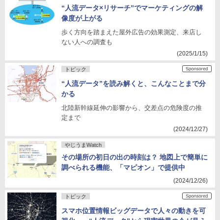
“人流データ×リサーチ”でマーケティングの解
像度が上がる
歩く方向を踏まえた屋外広告の効果測定、来店し
ない人への調査も
(2025/1/15)
トピック
“人流データ”を読み解くと、こんなことまで分
かる
北陸新幹線延伸の影響から、交差点の危険度の推
定まで
(2024/12/27)
やじうまWatch
その場所の初日の出の時刻は？ 地図上で簡単に
調べられる機能、「マピオン」で提供中
(2024/12/26)
トピック
スマホ位置情報ビッグデータで人々の動きを可