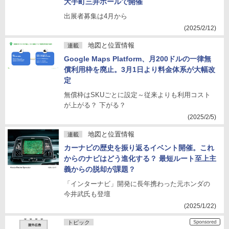
大手町三井ホールで開催
出展者募集は4月から
(2025/2/12)
地図と位置情報
連載
Google Maps Platform、月200ドルの一律無
償利用枠を廃止。3月1日より料金体系が大幅改
定
無償枠はSKUごとに設定～従来よりも利用コスト
が上がる？ 下がる？
(2025/2/5)
地図と位置情報
連載
カーナビの歴史を振り返るイベント開催。これ
からのナビはどう進化する？ 最短ルート至上主
義からの脱却が課題？
「インターナビ」開発に長年携わった元ホンダの
今井武氏も登壇
(2025/1/22)
トピック