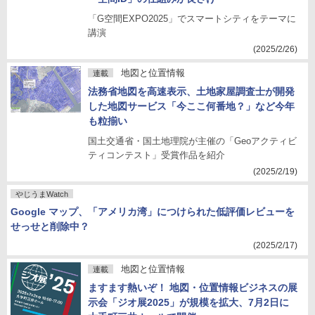
「G空間EXPO2025」でスマートシティをテーマに
講演
(2025/2/26)
地図と位置情報
連載
法務省地図を高速表示、土地家屋調査士が開発
した地図サービス「今ここ何番地？」など今年
も粒揃い
国土交通省・国土地理院が主催の「Geoアクティビ
ティコンテスト」受賞作品を紹介
(2025/2/19)
やじうまWatch
Google マップ、「アメリカ湾」につけられた低評価レビューを
せっせと削除中？
(2025/2/17)
地図と位置情報
連載
ますます熱いぞ！ 地図・位置情報ビジネスの展
示会「ジオ展2025」が規模を拡大、7月2日に