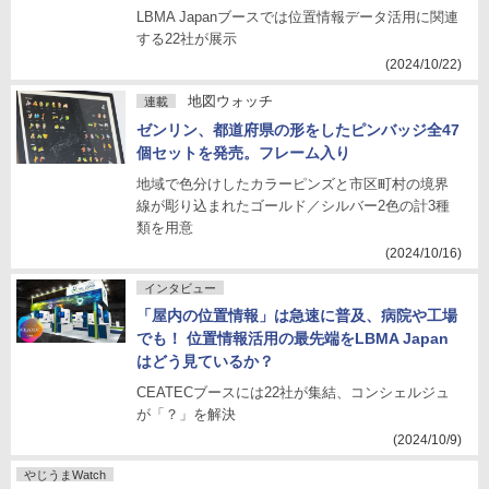
LBMA Japanブースでは位置情報データ活用に関連
する22社が展示
(2024/10/22)
地図ウォッチ
連載
ゼンリン、都道府県の形をしたピンバッジ全47
個セットを発売。フレーム入り
地域で色分けしたカラーピンズと市区町村の境界
線が彫り込まれたゴールド／シルバー2色の計3種
類を用意
(2024/10/16)
インタビュー
「屋内の位置情報」は急速に普及、病院や工場
でも！ 位置情報活用の最先端をLBMA Japan
はどう見ているか？
CEATECブースには22社が集結、コンシェルジュ
が「？」を解決
(2024/10/9)
やじうまWatch