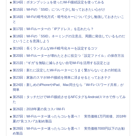
第14回：ボタンプッシュを使ったWi-Fi接続設定を使ってみる
第15回：Wi-Fiの「SSID」について少し知っておきたい心がけ
第16回：Wi-Fiの暗号化方式・暗号化キーについて少し勉強しておきたいこ
と
第17回：Wi-Fiルーターの「IPアドレス」を忘れたら？
第18回：Wi-Fiの「SSID」ネーミングの注意点、周囲に発信しているものだ
ということを意識しよう
第19回：長くランダムなWi-Fi暗号化キーを設定するコツ
第20回：Wi-Fiルーターが壊れたときに役立つ「設定ファイル」の保存方法
第21回：“ギガ”を無駄に減らさない自宅Wi-Fiを活用する設定とは
第22回：新たに設定したWi-Fiルーターにうまく繋がらないときの対処法
第23回：家族のスマホWi-Fi接続を簡単に済ませるとっておきテク
第24回：新しめのiPhoneやiPad、Mac同士なら「Wi-Fiパスワード共有」が
簡単
第25回：タッチだけでWi-Fi接続させるNFCタグをAndroidスマホで作ってみ
た
第26回：2018年夏の良コスパWi-Fi
第27回：Wi-Fiルーター迷ったらコレを選べ！ 実売価格1万円前後、2018年
夏の“良コスパ”お勧め製品
第28回：Wi-Fiルーター迷ったらコレを選べ！ 実売価格7000円以下のお勧
め製品