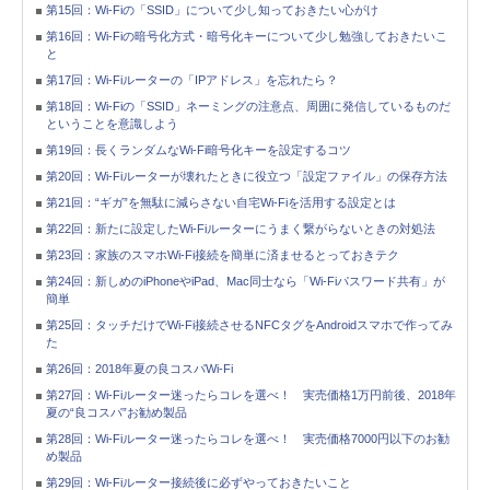
第15回：Wi-Fiの「SSID」について少し知っておきたい心がけ
第16回：Wi-Fiの暗号化方式・暗号化キーについて少し勉強しておきたいこ
と
第17回：Wi-Fiルーターの「IPアドレス」を忘れたら？
第18回：Wi-Fiの「SSID」ネーミングの注意点、周囲に発信しているものだ
ということを意識しよう
第19回：長くランダムなWi-Fi暗号化キーを設定するコツ
第20回：Wi-Fiルーターが壊れたときに役立つ「設定ファイル」の保存方法
第21回：“ギガ”を無駄に減らさない自宅Wi-Fiを活用する設定とは
第22回：新たに設定したWi-Fiルーターにうまく繋がらないときの対処法
第23回：家族のスマホWi-Fi接続を簡単に済ませるとっておきテク
第24回：新しめのiPhoneやiPad、Mac同士なら「Wi-Fiパスワード共有」が
簡単
第25回：タッチだけでWi-Fi接続させるNFCタグをAndroidスマホで作ってみ
た
第26回：2018年夏の良コスパWi-Fi
第27回：Wi-Fiルーター迷ったらコレを選べ！ 実売価格1万円前後、2018年
夏の“良コスパ”お勧め製品
第28回：Wi-Fiルーター迷ったらコレを選べ！ 実売価格7000円以下のお勧
め製品
第29回：Wi-Fiルーター接続後に必ずやっておきたいこと