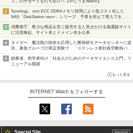
ス」のサポートを打ち切りへ【やじうまWatch】
Synology、non-ECC DDR4メモリ採用により低コスト化した
NAS「DiskStation neo+」シリーズ 予算を抑えて導入でき、
ECCメモリへのアップグレードも可能
消費者庁、希少な商品を安く販売すると見せかける偽通販サイト
に注意喚起、サイト名とドメイン名を公表
タイガー、魔法瓶の技術を応用した断熱材をデータセンターに提
供、東急グループの実証実験で 「ステンレス密封真空断熱パネ
ル TIVIP」
総務省、初学者向け「社会人のためのデータサイエンス入門」リ
ニューアル開講
もっと見る
INTERNET Watch をフォローする
Special Site