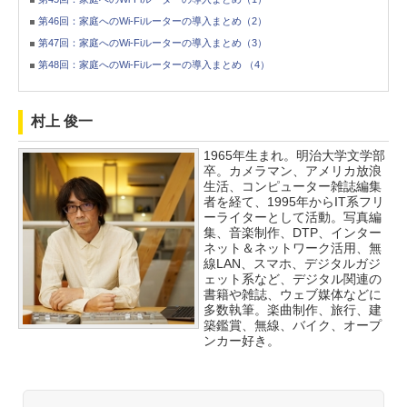
第46回：家庭へのWi-Fiルーターの導入まとめ（2）
第47回：家庭へのWi-Fiルーターの導入まとめ（3）
第48回：家庭へのWi-Fiルーターの導入まとめ （4）
村上 俊一
1965年生まれ。明治大学文学部
卒。カメラマン、アメリカ放浪
生活、コンピューター雑誌編集
者を経て、1995年からIT系フリ
ーライターとして活動。写真編
集、音楽制作、DTP、インター
ネット＆ネットワーク活用、無
線LAN、スマホ、デジタルガジ
ェット系など、デジタル関連の
書籍や雑誌、ウェブ媒体などに
多数執筆。楽曲制作、旅行、建
築鑑賞、無線、バイク、オープ
ンカー好き。