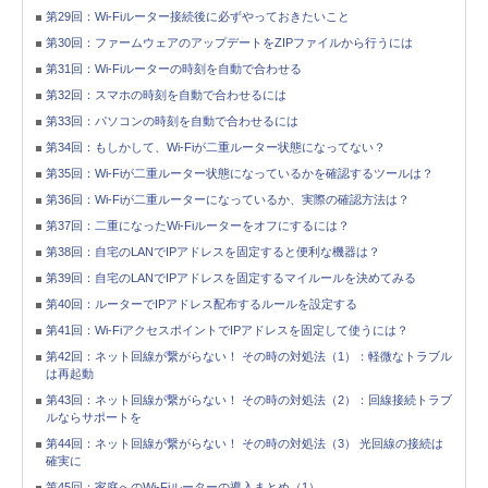
第29回：Wi-Fiルーター接続後に必ずやっておきたいこと
第30回：ファームウェアのアップデートをZIPファイルから行うには
第31回：Wi-Fiルーターの時刻を自動で合わせる
第32回：スマホの時刻を自動で合わせるには
第33回：パソコンの時刻を自動で合わせるには
第34回：もしかして、Wi-Fiが二重ルーター状態になってない？
第35回：Wi-Fiが二重ルーター状態になっているかを確認するツールは？
第36回：Wi-Fiが二重ルーターになっているか、実際の確認方法は？
第37回：二重になったWi-Fiルーターをオフにするには？
第38回：自宅のLANでIPアドレスを固定すると便利な機器は？
第39回：自宅のLANでIPアドレスを固定するマイルールを決めてみる
第40回：ルーターでIPアドレス配布するルールを設定する
第41回：Wi-FiアクセスポイントでIPアドレスを固定して使うには？
第42回：ネット回線が繋がらない！ その時の対処法（1）：軽微なトラブル
は再起動
第43回：ネット回線が繋がらない！ その時の対処法（2）：回線接続トラブ
ルならサポートを
第44回：ネット回線が繋がらない！ その時の対処法（3） 光回線の接続は
確実に
第45回：家庭へのWi-Fiルーターの導入まとめ（1）