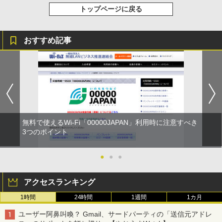
トップページに戻る
おすすめ記事
無料で使えるWi-Fi「00000JAPAN」利用時に注意すべき
3つのポイント
●
●
●
アクセスランキング
1時間
24時間
1週間
1カ月
ユーザー阿鼻叫喚？ Gmail、サードパーティの「送信元アドレ