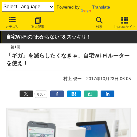
Powered by
Translate
INTERNET Watch
ハードウェア
LAN機器
無線LAN
カテゴリ
過去記事
検索
Impressサイト
自宅Wi-Fiの“わからない”をスッキリ！
第1回
「ギガ」を減らしたくなきゃ、自宅Wi-Fiルーター
を使え！
村上 俊一
2017年10月23日 06:05
リスト