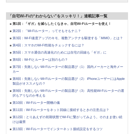
「自宅Wi-Fiの“わからない”をスッキリ！」連載記事一覧
第1回：「ギガ」を減らしたくなきゃ、自宅Wi-Fiルーターを使え！
第2回：「Wi-Fiルーター」ってそもそもナニ？
第3回：Wi-Fi速度アップのキモ、複数アンテナを駆使する「MIMO」とは？
第4回：スマホのWi-Fi性能をチェックするには？
第5回：スマホ通信の高速化のためには自宅の回線も「ギガ」に
第6回：Wi-Fiとルーターは別のもの？
第7回：失敗しないWi-Fiルーターの製品選び（1） 国内メーカーと海外メー
カー
第8回：失敗しないWi-Fiルーターの製品選び（2） iPhoneユーザーにはApple
製品がオススメなの？
第9回：失敗しないWi-Fiルーターの製品選び（3） 高性能Wi-Fiルーターの選
択もアリなのか考える
第10回：Wi-Fiルーター開梱の儀
第11回：Wi-Fiルーターをネット回線に接続するときの注意点は？
第12回：とりあえずの初期状態でWi-Fiに繋がってみよう。そのまま使い続
けは厳禁
第13回：Wi-Fiルーターでインターネット接続設定をするコツ