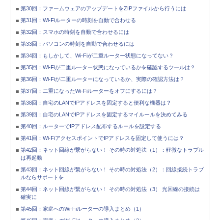
第30回：ファームウェアのアップデートをZIPファイルから行うには
第31回：Wi-Fiルーターの時刻を自動で合わせる
第32回：スマホの時刻を自動で合わせるには
第33回：パソコンの時刻を自動で合わせるには
第34回：もしかして、Wi-Fiが二重ルーター状態になってない？
第35回：Wi-Fiが二重ルーター状態になっているかを確認するツールは？
第36回：Wi-Fiが二重ルーターになっているか、実際の確認方法は？
第37回：二重になったWi-Fiルーターをオフにするには？
第38回：自宅のLANでIPアドレスを固定すると便利な機器は？
第39回：自宅のLANでIPアドレスを固定するマイルールを決めてみる
第40回：ルーターでIPアドレス配布するルールを設定する
第41回：Wi-FiアクセスポイントでIPアドレスを固定して使うには？
第42回：ネット回線が繋がらない！ その時の対処法（1）：軽微なトラブル
は再起動
第43回：ネット回線が繋がらない！ その時の対処法（2）：回線接続トラブ
ルならサポートを
第44回：ネット回線が繋がらない！ その時の対処法（3） 光回線の接続は
確実に
第45回：家庭へのWi-Fiルーターの導入まとめ（1）