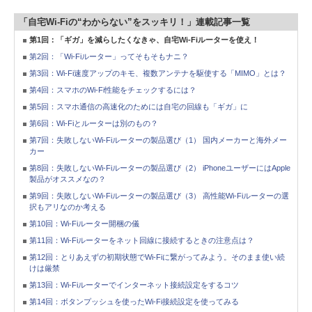
「自宅Wi-Fiの“わからない”をスッキリ！」連載記事一覧
第1回：「ギガ」を減らしたくなきゃ、自宅Wi-Fiルーターを使え！
第2回：「Wi-Fiルーター」ってそもそもナニ？
第3回：Wi-Fi速度アップのキモ、複数アンテナを駆使する「MIMO」とは？
第4回：スマホのWi-Fi性能をチェックするには？
第5回：スマホ通信の高速化のためには自宅の回線も「ギガ」に
第6回：Wi-Fiとルーターは別のもの？
第7回：失敗しないWi-Fiルーターの製品選び（1） 国内メーカーと海外メー
カー
第8回：失敗しないWi-Fiルーターの製品選び（2） iPhoneユーザーにはApple
製品がオススメなの？
第9回：失敗しないWi-Fiルーターの製品選び（3） 高性能Wi-Fiルーターの選
択もアリなのか考える
第10回：Wi-Fiルーター開梱の儀
第11回：Wi-Fiルーターをネット回線に接続するときの注意点は？
第12回：とりあえずの初期状態でWi-Fiに繋がってみよう。そのまま使い続
けは厳禁
第13回：Wi-Fiルーターでインターネット接続設定をするコツ
第14回：ボタンプッシュを使ったWi-Fi接続設定を使ってみる