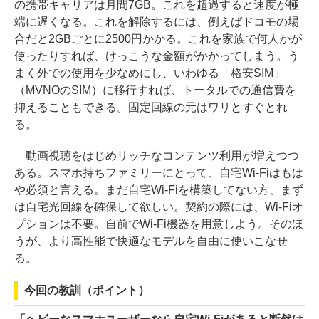
の携帯キャリアは月間7GB。これを超過すると速度が極
端に遅くなる。これを解除するには、例えばドコモの場
合だと2GBごとに2500円かかる。これを家族で何人かが
使ったりすれば、けっこうな金額がかかってしまう。う
まく外での使用を少なめにし、いわゆる「格安SIM」
（MVNOのSIM）に移行すれば、トータルでの通信費を
抑えることもできる。固定回線の元はワリとすぐとれ
る。
動画視聴をはじめリッチなコンテンツ利用が増えつつ
ある。スマホ持ちファミリーにとって、自宅Wi-Fiはもは
や必須と言える。まだ自宅Wi-Fiを構築してない方、まず
は自宅光回線を確保して欲しい。契約の際には、Wi-Fiオ
プションは不要。自前でWi-Fi機器を用意しよう。そのほ
うが、より高性能で快適なモデルを自由に使いこなせ
る。
今回の教訓（ポイント）