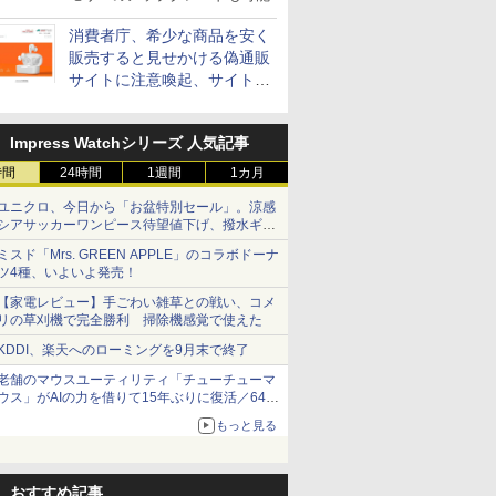
消費者庁、希少な商品を安く
販売すると見せかける偽通販
サイトに注意喚起、サイト名
とドメイン名を公表
Impress Watchシリーズ 人気記事
時間
24時間
1週間
1カ月
ユニクロ、今日から「お盆特別セール」。涼感
シアサッカーワンピース待望値下げ、撥水ギア
ショーツは1990円に
ミスド「Mrs. GREEN APPLE」のコラボドーナ
ツ4種、いよいよ発売！
【家電レビュー】手ごわい雑草との戦い、コメ
リの草刈機で完全勝利 掃除機感覚で使えた
KDDI、楽天へのローミングを9月末で終了
老舗のマウスユーティリティ「チューチューマ
ウス」がAIの力を借りて15年ぶりに復活／64bit
化、Windows 10/11、「Chrome」も走り回
もっと見る
る。復活記念で2026年末まで500円
おすすめ記事