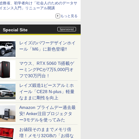
総務省、初学者向け「社会人のためのデータサ
イエンス入門」リニューアル開講
もっと見る
Special Site
レイズのパワーデザインホイ
ール「M6」に新色登場!!
マウス、RTX 5060 Ti搭載ゲ
ーミングPCが7万5,000円オ
フで30万円台！
レイズ鍛造1ピースアルミホ
イール「CE28 N-plus」軽量
なままに剛性を向上
Amazon プライムデー過去最
安! Anker注目プロジェクタ
ー3モデルを使ってみた
お値段そのままでメモリ倍
増！メモリ32GBの「お得な