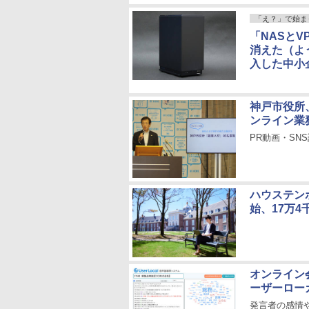
「え？」で始ま
「NASと
消えた（よ
入した中小企
神戸市役所
ンライン業
PR動画・S
ハウステン
始、17万4
オンライン
ーザーロー
発言者の感情