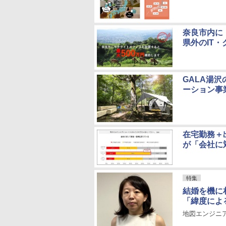
奈良市内に
県外のIT
GALA湯
ーション事
在宅勤務＋
が「会社に
特集
結婚を機に
「緯度によ
地図エンジニア達の