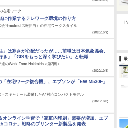
の在宅ワーク
緒に作業するテレワーク環境の作り方
I
会社mofmof広報担当）の在宅ワークスタイル
(2020/10/9)
住」は寒さが心配だったが……前職は日本気象協会、
好き」「GISをもっと深く学びたい」と転職
最
Work From Hokkaido＜第2回＞
(2020/10/8)
円の「在宅ワーク複合機」、エプソンが「EW-M530F」
AX・スキャナーも装備したA4対応コンパクトモデル
(2020/10/8)
＆オンライン学習で「家庭内印刷」需要が増加、エプ
ithコロナ」戦略のプリンター新製品を発表