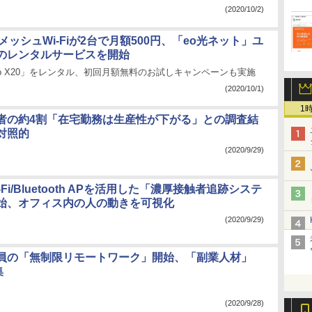
(2020/10/2)
対応メッシュWi-Fiが2台で月額500円、「eo光ネット」ユ
のレンタルサービスを開始
「Deco X20」をレンタル、初回月額無料のお試しキャンペーンも実施
(2020/10/1)
1
者の約4割「在宅勤務は生産性が下がる」との調査結
対照的
(2020/9/29)
i-Fi/Bluetooth APを活用した「濃厚接触者追跡システ
始、オフィス内の人の動きを可視化
(2020/9/29)
員の「無制限リモートワーク」開始、「副業人材」
集
(2020/9/28)