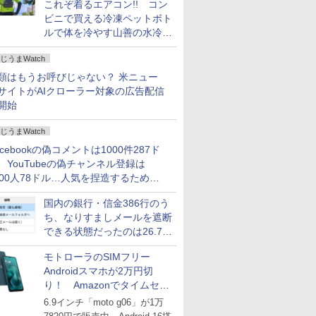
これぞ着るエアコン!! コン
ビニで買える冷凍ペットボト
ルで体を冷やす山善の水冷ベ
ストがロードバイクにちょう
じうまWatch
どいい【ぼっち・ざ・ろー
ど！その14】
類はもうお呼びじゃない？ 米ニュー
サイトがAIクローラー対象の広告配信
開始
じうまWatch
acebookの偽コメントは1000件287ド
、YouTubeの偽チャンネル登録は
000人78ドル…人気を捏造するための
格リストが公開中
国内の銀行・信金386行のう
ち、なりすましメールを遮断
できる状態だったのは26.7％
にとどまる～GMOブランド
モトローラのSIMフリー
セキュリティ調査
Androidスマホが2万円切
り！ Amazonでタイムセー
ル
6.9インチ「moto g06」が1万