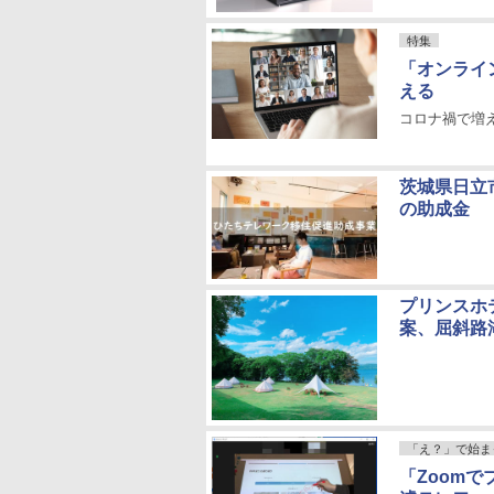
特集
「オンライ
える
コロナ禍で増
茨城県日立
の助成金
プリンスホ
案、屈斜路
「え？」で始ま
「Zoom