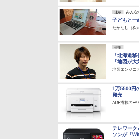
みんな
連載
子どもと一
たかなし（株式
特集
「北海道移
「地図が大
地図エンジニア達の
1万5500
発売
ADF搭載のF
テレワーク
ソンが「W