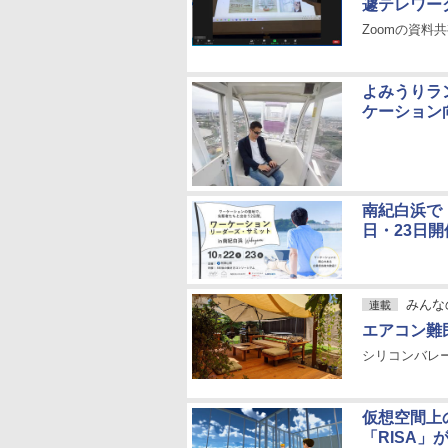
遽テレワー
Zoomの資料
よみうりラ
ケーション
南紀白浜で
日・23日
みんな
連載
エアコン難
シリコンバレー
仮想空間上
「RISA」