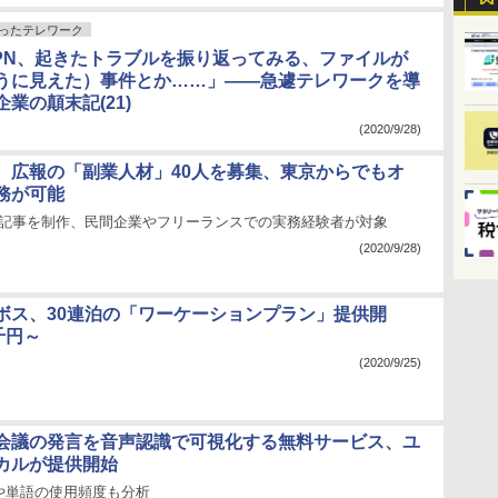
ったテレワーク
VPN、起きたトラブルを振り返ってみる、ファイルが
うに見えた）事件とか……」――急遽テレワークを導
業の顛末記(21)
(2020/9/28)
、広報の「副業人材」40人を募集、東京からでもオ
務が可能
NS記事を制作、民間企業やフリーランスでの実務経験者が対象
(2020/9/28)
ボス、30連泊の「ワーケーションプラン」提供開
千円～
(2020/9/25)
会議の発言を音声認識で可視化する無料サービス、ユ
カルが提供開始
や単語の使用頻度も分析