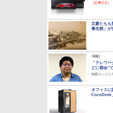
［記事訂正］
文豪たちも
養生館」が
特集
「テレワー
どに都会”
地図エンジニア達の
オフィスに
CocoDe