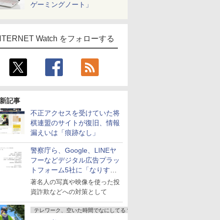
ゲーミングノート」
NTERNET Watch をフォローする
新記事
不正アクセスを受けていた将
棋連盟のサイトが復旧、情報
漏えいは「痕跡なし」
警察庁ら、Google、LINEヤ
フーなどデジタル広告プラッ
トフォーム5社に「なりすま
し詐欺広告」対策強化を要請
著名人の写真や映像を使った投
資詐欺などへの対策として
テレワーク、空いた時間でなにしてる？