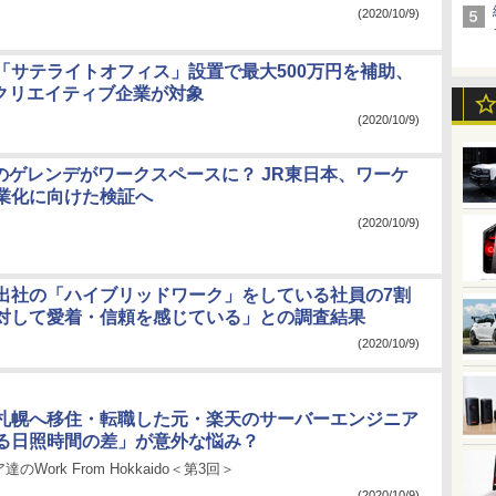
(2020/10/9)
「サテライトオフィス」設置で最大500万円を補助、
・クリエイティブ企業が対象
(2020/10/9)
沢のゲレンデがワークスペースに？ JR東日本、ワーケ
業化に向けた検証へ
(2020/10/9)
出社の「ハイブリッドワーク」をしている社員の7割
対して愛着・信頼を感じている」との調査結果
(2020/10/9)
札幌へ移住・転職した元・楽天のサーバーエンジニア
る日照時間の差」が意外な悩み？
Work From Hokkaido＜第3回＞
(2020/10/9)