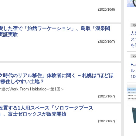
(2020/10/8)
や
愛した宿で「旅館ワーケーション」、鳥取「湖泉閣
人
実証実験
ス
(2020/10/7)
を
や
F
ル
ク時代のリアル移住」体験者に聞く ～札幌は“ほどほ
1
で移住しやすい土地？
価
Work From Hokkaido＜第1回＞
(2020/10/7)
設置する1人用スペース「ソロワークブース
sk」、富士ゼロックスが販売開始
(2020/10/7)