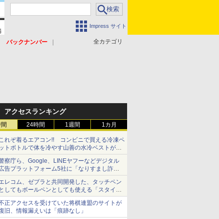
Impress サイト
全カテゴリ
バックナンバー
アクセスランキング
時間
24時間
1週間
1カ月
これぞ着るエアコン!! コンビニで買える冷凍ペ
ットボトルで体を冷やす山善の水冷ベストがロ
ードバイクにちょうどいい【ぼっち・ざ・ろー
警察庁ら、Google、LINEヤフーなどデジタル
ど！その14】【空いた時間でなにしてる？】
広告プラットフォーム5社に「なりすまし詐欺
広告」対策強化を要請 著名人の写真や映像を
エレコム、ゼブラと共同開発した、タッチペン
使った投資詐欺などへの対策として
としてもボールペンとしても使える「スタイラ
スツーウェイ」発売 iPadにも紙にも、持ち替
不正アクセスを受けていた将棋連盟のサイトが
えずに書き込める
復旧、情報漏えいは「痕跡なし」