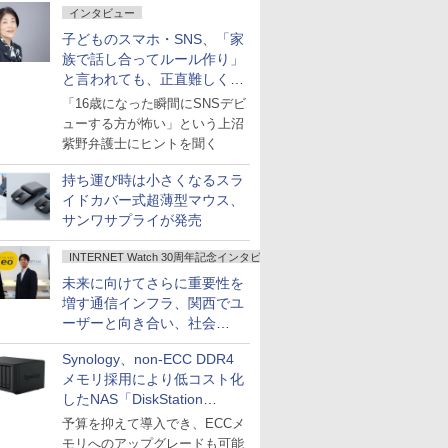
インタビュー
子どものスマホ・SNS、「家
族で話し合ってルール作り」
と言われても、正直難しくな
いですか？
「16歳になった瞬間にSNSデビ
ューする方が怖い」という上沼
紫野弁護士にヒントを聞く
持ち運び時は小さくなるスラ
イドカバー式超薄型マウス、
サンワサプライが発売
INTERNET Watch 30周年記念インタビュー
未来に向けてさらに重要性を
増す通信インフラ、関西でユ
ーザーと向き合い、社会
の“あたらしい”を起動し続け
Synology、non-ECC DDR4
る～オプテージ
メモリ採用により低コスト化
したNAS「DiskStation
neo+」シリーズ
予算を抑えて導入でき、ECCメ
モリへのアップグレードも可能