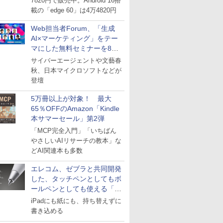
7820円で販売中。Android 16搭
載の「edge 60」は4万4820円
Web担当者Forum、「生成
AI×マーケティング」をテー
マにした無料セミナーを8月
27日にオンライン開催
サイバーエージェントや文藝春
秋、日本マイクロソフトなどが
登壇
5万冊以上が対象！ 最大
65％OFFのAmazon「Kindle
本サマーセール」第2弾
「MCP完全入門」「いちばん
やさしいAIリサーチの教本」な
どAI関連本も多数
エレコム、ゼブラと共同開発
した、タッチペンとしてもボ
ールペンとしても使える「ス
タイラスツーウェイ」発売
iPadにも紙にも、持ち替えずに
書き込める