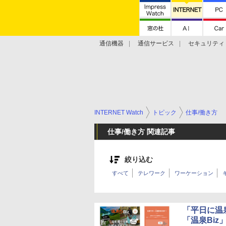
通信機器
通信サービス
セキュリティ
技術動向
INTERNET Watch
トピック
仕事/働き方
仕事/働き方 関連記事
絞り込む
すべて
テレワーク
ワーケーション
「平日に温
「温泉Biz