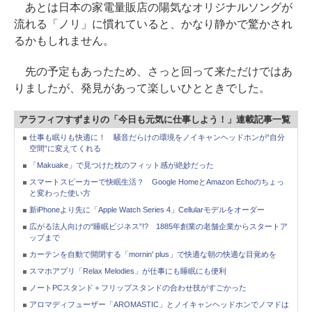
あとは日本の家電量販店の陽気なオリジナルソングが
流れる「ノリ」に慣れていると、かなり静かで驚かされ
るかもしれません。
先の予定もあったため、さっと回って来ただけではあ
りましたが、発見があって楽しいひとときでした。
アラフィフすずまりの「今日も元気に仕事しよう！」連載記事一覧
仕事も眠りも快適に！ 騒音だらけの環境をノイキャンヘッドホンが“自分
空間”に変えてくれる
「Makuake」で見つけた枕のフィット感が絶妙だった
スマートスピーカーで快眠生活？ Google HomeとAmazon Echoのちょっ
と変わった使い方
新iPhoneより先に「Apple Watch Series 4」Cellularモデルをオーダー
広がる法人向けの“睡眠ビジネス”!? 1885年創業の老舗企業からスタートア
ップまで
カーテンを自動で開閉する「mornin' plus」で快適な朝の快適な目覚めを
スマホアプリ「Relax Melodies」が仕事にも睡眠にも便利
ノートPCスタンド＋フリップスタンドの合わせ技がすごかった
アロマディフューザー「AROMASTIC」とノイキャンヘッドホンでノマドは