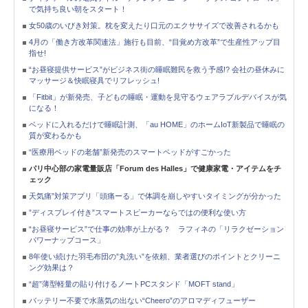
で気持ち良い朝をスタート！
女50歳のいびき対策。枕を変えたり口元のエクササイズで改善されるかも
4月の「働き方改革関連法」施行も目前、“目覚め方改革”で生産性アップ目
指せ!
“お昼寝提供サービス”がビジネス街の睡眠難民を救う予感!? 会社の昼休みに
マッサージ＆快眠寝具でリフレッシュ!
「Fitbit」が新発売、子どもの睡眠・運動を見守るウェアラブルデバイスが気
になる！
ベッドに入れるだけで睡眠計測、「au HOME」のホームIoT新製品で睡眠の
質が変わるかも
“医療用ベッドの老舗”新発売のスマートベッドがすごかった
パリ中心部の家電量販店「Forum des Halles」で健康家電・アイテムをチ
ェック
天気痛”対策アプリ「頭痛ーる」で体調を崩しやすいタイミングが分かった
”ディスプレイ付き”スマートスピーカーならではの便利な使い方
“お昼寝サービス”で仕事の効率が上がる？ ラフィネの「リラクゼーション
パワーナップコース」
8年使い続けた羽毛布団の”丸洗い”を依頼、業者選びのポイントとクリーニ
ング効果は？
“超”薄型軽量の貼り付けるノートPCスタンド「MOFT stand」
バッテリー不要で水蒸気の出ない“Cheero”のアロマディフューザー