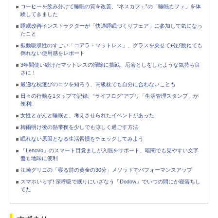
コーヒーを飲み分けて睡眠の質を改善、“ネスカフェ”の「睡眠カフェ」を体
験してきました
睡眠改善インストラクターが「快適睡眠づくりフェア」に参加して気になっ
たこと
振動吸収性のすごい「コアラ・マットレス」、グラスを乗せて飛び跳ねても
倒れない使用感をレポート
3年間使い続けたマットレスの掃除に挑戦、厄落としをしたような気持ち良
さに！
最適な枕選びのコツを知ろう、高級枕でも自分に合わないことも
日々の行動を1タップで記録、“ライフログ”アプリ「生活管理スタンプ」が
便利!
女性とがんと睡眠と。考えさせられたイベントがあった
梅雨明け後の熱帯夜を少しでも涼しく過ごす方法
眠れない原因となる生活習慣をチェックしてみよう
「Lenovo」のスマート目覚ましが入眠をサポート、暗闇でも見やすい文字
盤も地味に便利
江崎グリコの「寝る前の黄金の30分」メソッドでパフォーマンスアップ
スマホいらず! 深呼吸で眠りにいざなう「Dodow」でいつの間にか寝落ちし
てた