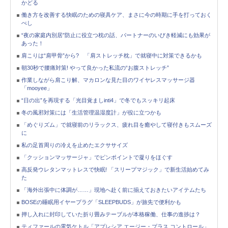
かどる
働き方を改善する快眠のための寝具ケア、まさに今の時期に手を打っておく
べし
“夜の家庭内別居”防止に役立つ枕の話、パートナーのいびき軽減にも効果が
あった！
肩こりは“肩甲骨”から? 「肩ストレッチ枕」で就寝中に対策できるかも
朝30秒で腰痛対策! やって良かった私流の“お腹ストレッチ”
作業しながら肩こり解、マカロンな見た目のワイヤレスマッサージ器
「mooyee」
“日の出”を再現する「光目覚ましinti4」で冬でもスッキリ起床
冬の風邪対策には「生活管理温湿度計」が役に立つかも
「めぐりズム」で就寝前のリラックス、疲れ目を癒やして寝付きもスムーズ
に
私の足首周りの冷えを止めたエクササイズ
「クッションマッサージャ」でピンポイントで凝りをほぐす
高反発ウレタンマットレスで快眠! 「スリープマジック」で新生活始めてみ
た
「海外出張中に体調が……」現地へ赴く前に揃えておきたいアイテムたち
BOSEの睡眠用イヤープラグ「SLEEPBUDS」が旅先で便利かも
押し入れに封印していた折り畳みテーブルが本格稼働、仕事の進捗は？
ティファールの電気ケトル「アプレシア エージー・プラス コントロール」