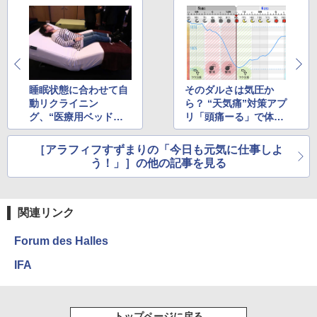
睡眠状態に合わせて自
そのダルさは気圧か
動リクライニン
ら？ “天気痛”対策アプ
グ、“医療用ベッドの
リ「頭痛ーる」で体調
老舗”新発売のスマー
を崩しやすいタイミン
トベッドがすごかった
グが分かった
［アラフィフすずまりの「今日も元気に仕事しよ
う！」］の他の記事を見る
関連リンク
Forum des Halles
IFA
トップページに戻る