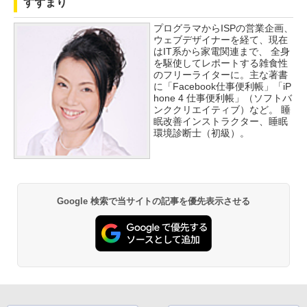
すずまり
プログラマからISPの営業企画、
ウェブデザイナーを経て、現在
はIT系から家電関連まで、 全身
を駆使してレポートする雑食性
のフリーライターに。主な著書
に「Facebook仕事便利帳」「iP
hone 4 仕事便利帳」（ソフトバ
ンククリエイティブ）など。 睡
眠改善インストラクター、睡眠
環境診断士（初級）。
Google 検索で当サイトの記事を優先表示させる