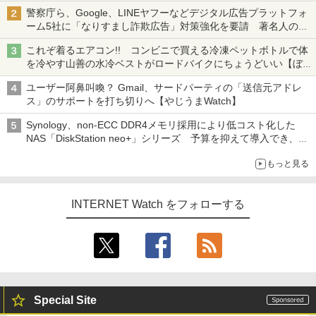
も、持ち替えずに書き込める
警察庁ら、Google、LINEヤフーなどデジタル広告プラットフォ
ーム5社に「なりすまし詐欺広告」対策強化を要請 著名人の写
真や映像を使った投資詐欺などへの対策として
これぞ着るエアコン!! コンビニで買える冷凍ペットボトルで体
を冷やす山善の水冷ベストがロードバイクにちょうどいい【ぼっ
ち・ざ・ろーど！その14】【空いた時間でなにしてる？】
ユーザー阿鼻叫喚？ Gmail、サードパーティの「送信元アドレ
ス」のサポートを打ち切りへ【やじうまWatch】
Synology、non-ECC DDR4メモリ採用により低コスト化した
NAS「DiskStation neo+」シリーズ 予算を抑えて導入でき、
ECCメモリへのアップグレードも可能
もっと見る
INTERNET Watch をフォローする
Special Site