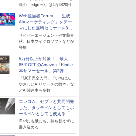
載の「edge 60」は4万4820円
Web担当者Forum、「生成
AI×マーケティング」をテー
マにした無料セミナーを8月
27日にオンライン開催
サイバーエージェントや文藝春
秋、日本マイクロソフトなどが
登壇
5万冊以上が対象！ 最大
65％OFFのAmazon「Kindle
本サマーセール」第2弾
「MCP完全入門」「いちばん
やさしいAIリサーチの教本」な
どAI関連本も多数
エレコム、ゼブラと共同開発
した、タッチペンとしてもボ
ールペンとしても使える「ス
タイラスツーウェイ」発売
iPadにも紙にも、持ち替えずに
書き込める