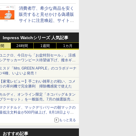
消費者庁、希少な商品を安く
販売すると見せかける偽通販
サイトに注意喚起、サイト名
とドメイン名を公表
Impress Watchシリーズ 人気記事
時間
24時間
1週間
1カ月
ユニクロ、今日から「お盆特別セール」。涼感
シアサッカーワンピース待望値下げ、撥水ギア
ショーツは1990円に
ミスド「Mrs. GREEN APPLE」のコラボドーナ
ツ4種、いよいよ発売！
【家電レビュー】手ごわい雑草との戦い、コメ
リの草刈機で完全勝利 掃除機感覚で使えた
カルディ、オンライン限定「ネコバッグ＆タン
ブラーセット」を一般販売。7月の抽選販売の
当選無効分
マクドナルド、マックデリバリーの朝マックの
最低注文料金が500円値上げ。8月18日より
1,500円から受付
もっと見る
おすすめ記事