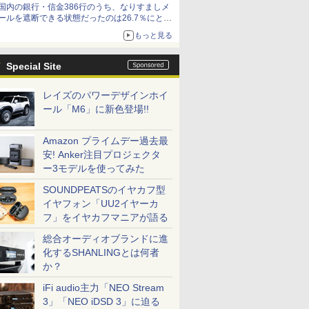
国内の銀行・信金386行のうち、なりすましメ
ールを遮断できる状態だったのは26.7％にとど
まる～GMOブランドセキュリティ調査
もっと見る
Special Site
レイズのパワーデザインホイ
ール「M6」に新色登場!!
Amazon プライムデー過去最
安! Anker注目プロジェクタ
ー3モデルを使ってみた
SOUNDPEATSのイヤカフ型
イヤフォン「UU2イヤーカ
フ」をイヤカフマニアが語る
総合オーディオブランドに進
化するSHANLINGとは何者
か？
iFi audio主力「NEO Stream
3」「NEO iDSD 3」に迫る