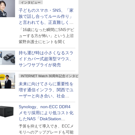
インタビュー
子どものスマホ・SNS、「家
族で話し合ってルール作り」
と言われても、正直難しくな
いですか？
「16歳になった瞬間にSNSデビ
ューする方が怖い」という上沼
紫野弁護士にヒントを聞く
持ち運び時は小さくなるスラ
イドカバー式超薄型マウス、
サンワサプライが発売
INTERNET Watch 30周年記念インタビュー
未来に向けてさらに重要性を
増す通信インフラ、関西でユ
ーザーと向き合い、社会
の“あたらしい”を起動し続け
Synology、non-ECC DDR4
る～オプテージ
メモリ採用により低コスト化
したNAS「DiskStation
neo+」シリーズ
予算を抑えて導入でき、ECCメ
モリへのアップグレードも可能