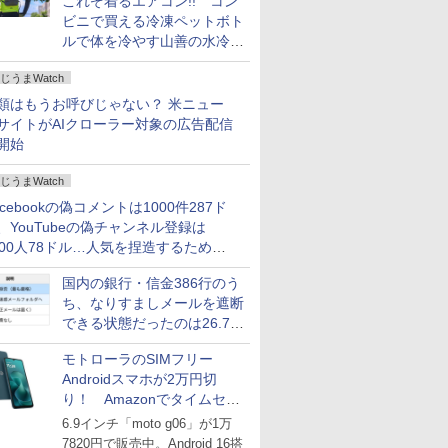
これぞ着るエアコン!! コン
ビニで買える冷凍ペットボト
ルで体を冷やす山善の水冷ベ
ストがロードバイクにちょう
じうまWatch
どいい【ぼっち・ざ・ろー
ど！その14】
類はもうお呼びじゃない？ 米ニュー
サイトがAIクローラー対象の広告配信
開始
じうまWatch
acebookの偽コメントは1000件287ド
、YouTubeの偽チャンネル登録は
000人78ドル…人気を捏造するための
格リストが公開中
国内の銀行・信金386行のう
ち、なりすましメールを遮断
できる状態だったのは26.7％
にとどまる～GMOブランド
モトローラのSIMフリー
セキュリティ調査
Androidスマホが2万円切
り！ Amazonでタイムセー
ル
6.9インチ「moto g06」が1万
7820円で販売中。Android 16搭