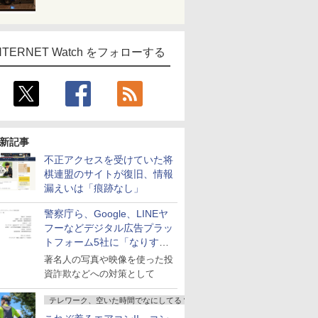
NTERNET Watch をフォローする
新記事
不正アクセスを受けていた将
棋連盟のサイトが復旧、情報
漏えいは「痕跡なし」
警察庁ら、Google、LINEヤ
フーなどデジタル広告プラッ
トフォーム5社に「なりすま
し詐欺広告」対策強化を要請
著名人の写真や映像を使った投
資詐欺などへの対策として
テレワーク、空いた時間でなにしてる？