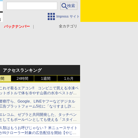
Impress サイト
全カテゴリ
バックナンバー
アクセスランキング
時間
24時間
1週間
1カ月
これぞ着るエアコン!! コンビニで買える冷凍ペ
ットボトルで体を冷やす山善の水冷ベストがロ
ードバイクにちょうどいい【ぼっち・ざ・ろー
警察庁ら、Google、LINEヤフーなどデジタル
ど！その14】【空いた時間でなにしてる？】
広告プラットフォーム5社に「なりすまし詐欺
広告」対策強化を要請 著名人の写真や映像を
エレコム、ゼブラと共同開発した、タッチペン
使った投資詐欺などへの対策として
としてもボールペンとしても使える「スタイラ
スツーウェイ」発売 iPadにも紙にも、持ち替
人類はもうお呼びじゃない？ 米ニュースサイト
えずに書き込める
がAIクローラー対象の広告配信を開始【やじう
まWatch】