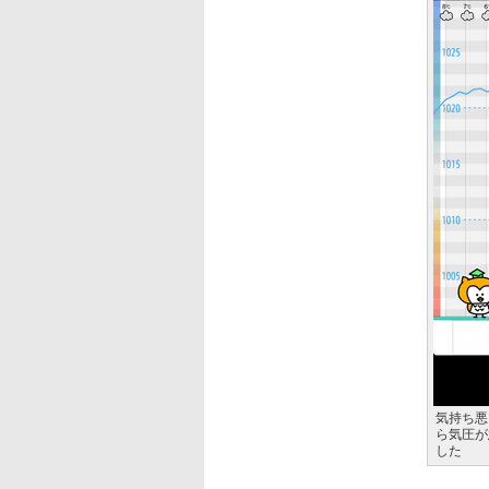
気持ち悪
ら気圧が
した