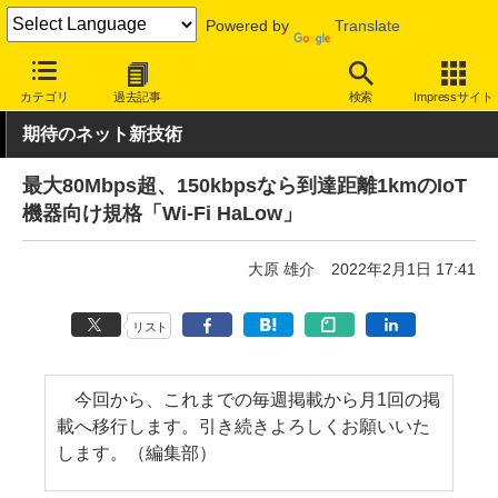
Powered by
Translate
INTERNET Watch
ハードウェア
LAN機器
無線LAN
カテゴリ
過去記事
検索
Impressサイト
期待のネット新技術
最大80Mbps超、150kbpsなら到達距離1kmのIoT
機器向け規格「Wi-Fi HaLow」
大原 雄介
2022年2月1日 17:41
リスト
今回から、これまでの毎週掲載から月1回の掲
載へ移行します。引き続きよろしくお願いいた
します。（編集部）