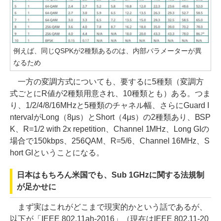
例えば、同じQSPKが2種類あるのは、内部パラメーターが異
なるため
一方の変調方式についても、要するに5種類（変調方
式ごとにR値が2種類用意され、10種類とも）ある。つま
り、1/2/4/8/16MHzと5種類のチャネル幅、さらにGuard I
ntervalがLong（8μs）とShort（4μs）の2種類あり、BSP
K、R=1/2 with 2x repetition、Channel 1MHz、Long GIの
場合で150kbps、256QAM、R=5/6、Channel 16MHz、S
hort GIということになる。
日本はもちろん米国でも、Sub 1GHzに関する法規制
が足かせに
まず実はこれがどこまで現実的かという話であるが、
以下が「IEEE 802.11ah-2016」（現在はIEEE 802.11-20