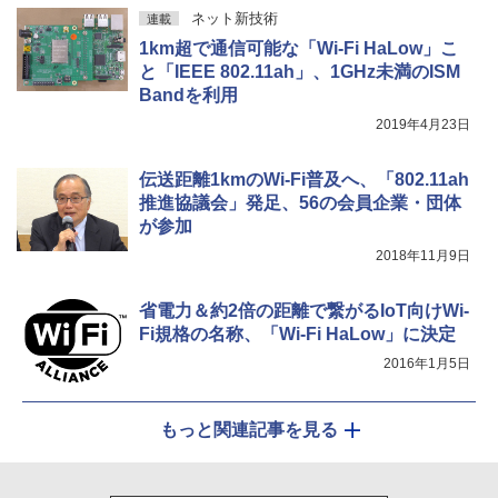
ネット新技術
連載
1km超で通信可能な「Wi-Fi HaLow」こ
と「IEEE 802.11ah」、1GHz未満のISM
Bandを利用
2019年4月23日
伝送距離1kmのWi-Fi普及へ、「802.11ah
推進協議会」発足、56の会員企業・団体
が参加
2018年11月9日
省電力＆約2倍の距離で繋がるIoT向けWi-
Fi規格の名称、「Wi-Fi HaLow」に決定
2016年1月5日
もっと関連記事を見る