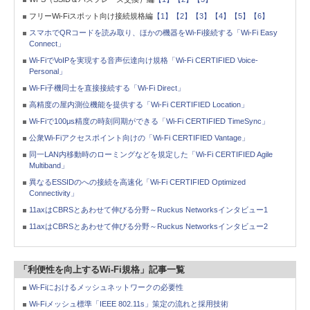
フリーWi-Fiスポット向け接続規格編
【1】
【2】
【3】
【4】
【5】
【6】
スマホでQRコードを読み取り、ほかの機器をWi-Fi接続する「Wi-Fi Easy
Connect」
Wi-FiでVoIPを実現する音声伝達向け規格「Wi-Fi CERTIFIED Voice-
Personal」
Wi-Fi子機同士を直接接続する「Wi-Fi Direct」
高精度の屋内測位機能を提供する「Wi-Fi CERTIFIED Location」
Wi-Fiで100μs精度の時刻同期ができる「Wi-Fi CERTIFIED TimeSync」
公衆Wi-Fiアクセスポイント向けの「Wi-Fi CERTIFIED Vantage」
同一LAN内移動時のローミングなどを規定した「Wi-Fi CERTIFIED Agile
Multiband」
異なるESSIDのへの接続を高速化「Wi-Fi CERTIFIED Optimized
Connectivity」
11axはCBRSとあわせて伸びる分野～Ruckus Networksインタビュー1
11axはCBRSとあわせて伸びる分野～Ruckus Networksインタビュー2
「利便性を向上するWi-Fi規格」記事一覧
Wi-Fiにおけるメッシュネットワークの必要性
Wi-Fiメッシュ標準「IEEE 802.11s」策定の流れと採用技術