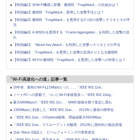
【特別編1】全Wi-Fi機器に影響、脆弱性「FragAttack」の仕組みは？
【特別編2】脆弱性「FragAttack」悪用した攻撃手法とは？
【特別編3】脆弱性「FragAttack」を悪用する3つ目の攻撃シナリオとその手
法
【特別編4】A-MSDUを悪用する「Frame Aggregation」を利用した攻撃の流
れ
【特別編5】「Mixed Key Attack」を利用した攻撃シナリオとその手法
【特別編6】「FragAttack」を悪用した攻撃の足掛かりとなる脆弱性
【特別編7】Wi-Fiの脆弱性「FragAttack」を悪用した攻撃への対策とは？
「Wi-Fi高速化への道」記事一覧
20年前、最初のWi-Fiは1Mbpsだった……「IEEE 802.11/a」
ノートPCへの搭載で、ついにWi-Fi本格普及へ「IEEE 802.11b/g」
最大600Mbpsの「IEEE 802.11n」、MIMO規格分裂で策定に遅れ
1300Mbpsに到達した「IEEE 802.11ac」、2013年に最初の標準化
「IEEE 802.11ac」のOptional規格、理論値最大6933Mbps
「IEEE 802.11ac」でスループット大幅増、2012年に国内向け製品登場
11ac Wave 2認証と、ビームフォーミングの実装状況
「IEEE 802.11ad」普及進まず、「IEEE 802.11ax」標準化進む