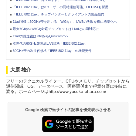
「IEEE 802.11ax」は8ユーザーの同時通信可能、OFDMAも採用
「IEEE 802.11ax」チップベンダーとクライアントの製品動向
11ad同様に60GHz帯を用いる「WiGig」、UWBの失敗を糧に標準化へ
最大7GbpsのWiGig対応チップセットは11adとの両対応に
11adの推進役はIntelからQualcommへ
次世代の60GHz帯無線LAN規格「IEEE 802.11ay」
60GHz帯の次世代規格「IEEE 802.11ay」の機能要件
大原 雄介
フリーのテクニカルライター。CPUやメモリ、チップセットから
通信関係、OS、データベース、医療関係まで得意分野は多岐に
渡る。ホームページはhttp://www.yusuke-ohara.com/
Google 検索で当サイトの記事を優先表示させる