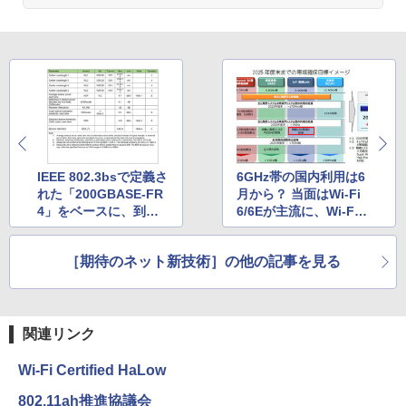
IEEE 802.3bsで定義さ
6GHz帯の国内利用は6
れた「200GBASE-FR
月から？ 当面はWi-Fi
4」をベースに、到達
6/6Eが主流に、Wi-Fi
距離を3kmへ引き上げ
7は30Gbpsが目標で製
た「200G-FR4-OCP」
品の登場は2024年？
［期待のネット新技術］の他の記事を見る
関連リンク
Wi-Fi Certified HaLow
802.11ah推進協議会