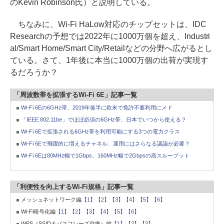
のKevin Robinson氏）と説明している。
ちなみに、Wi-Fi HaLow対応のチップセットは、IDC
Researchの予想では2022年に1000万個を超え、Industri
al/Smart Home/Smart City/Retailなどの分野へ広がるとし
ている。さて、1年後に本当に1000万個の出荷が実現す
るだろうか？
「周波数帯を拡張するWi-Fi 6E」記事一覧
Wi-Fi 6Eの6GHz帯、2019年後半に欧米で免許不要利用にメド
「IEEE 802.11be」でほぼ必須の6GHz帯、日本でいつから使える？
Wi-Fi 6Eで拡張される6GHz帯を利用可能にする3つの電力クラス
Wi-Fi 6Eで飛躍的に増えるチャネル、運用にはさらなる議論が必要？
Wi-Fi 6Eは80MHz幅で1Gbps、160MHz幅で2Gbpsの高スループット
「利便性を向上するWi-Fi規格」記事一覧
メッシュネットワーク編
【1】
【2】
【3】
【4】
【5】
【6】
Wi-Fi暗号化編
【1】
【2】
【3】
【4】
【5】
【6】
WPS（SSID＆パスフレーズ交換）編
【1】
【2】
【3】