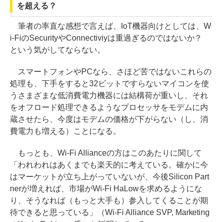
を超える？
筆者の率直な感想で言えば、IoT機器向けとしては、W
i-FiのSecurityやConnectiviyは重過ぎるのではないか？
という気がしてならない。
スマートフォンやPCなら、さほど苦ではないこれらの
処理も、下手をすると32ビットですらないマイコンを使
うさまざまな低消費電力機器には結構荷が重いし、それ
をオフロード処理できるようなプロセッサをモデムに内
蔵させたら、今度はモデムの価格が下がらない（し、消
費電力も増える）ことになる。
もっとも、Wi-Fi Allianceの方はこのあたりに関して
「われわれはあくまでも楽天的に考えている。確かに今
はマーケットが立ち上がっていないが、今後Silicon Part
nerが増えれば、市場がWi-Fi HaLowを求めるようにな
り、そうなれば（もっと大手も）参入してくることが期
待できると思っている」（Wi-Fi Alliance SVP, Marketing