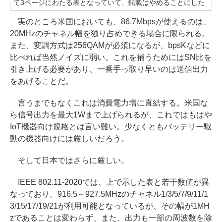
て3ページにわたる表となっていて、転載はやめることにした
実のところ米国においても、86.7Mbpsが使えるのは、
20MHzのチャネル幅を独り占めできる場合に限られる。
また、変調方式は256QAMが必須になるが、bpsKなどに
比べれば当然ノイズに弱い。これを補うためにはSN比を
引き上げる必要があり、一番手っ取り早いのは送信出力
をあげることだ。
言うまでもなくこれは消費電力増に直結する。米国な
ら信号出力を最大1Wまで上げられるが、これではもはや
IoT機器向け規格とは言い難い。少なくともバッテリー駆
動の機器向けには厳しいだろう。
そして日本ではさらに厳しい。
IEEE 802.11-2020では、上で示した表と若干数値が異
なっており、916.5～927.5MHzのチャネル1/3/5/7/9/11/1
3/15/17/19/21が利用可能となっているが、その幅が1MH
zであることは変わらず、また、出力も一部の周波数を除