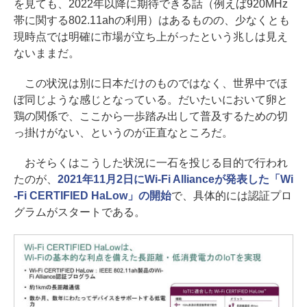
を見ても、2022年以降に期待できる話（例えば920MHz
帯に関する802.11ahの利用）はあるものの、少なくとも
現時点では明確に市場が立ち上がったという兆しは見え
ないままだ。
この状況は別に日本だけのものではなく、世界中でほ
ぼ同じような感じとなっている。だいたいにおいて卵と
鶏の関係で、ここから一歩踏み出して普及するための切
っ掛けがない、というのが正直なところだ。
おそらくはこうした状況に一石を投じる目的で行われ
たのが、
2021年11月2日にWi-Fi Allianceが発表した「Wi
-Fi CERTIFIED HaLow」の開始
で、具体的には認証プロ
グラムがスタートである。