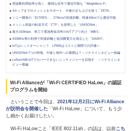
周波数利用効率が高く、微弱な信号で通信可能な「Weightless-P」
4ホップまでのメッシュをサポート、今後の立ち上げを狙う「ZETA」
ソニー開発の「ELTRES」、274kmの到達距離、時速40kmでも通信可能
メッシュ前提の転送方式「CTF」を採用した「UNISONet」
最大150kbps、単三で電池寿命20年のIoTアプリ向け「Milli 5」
433MHz帯の利用で到達距離と低消費電力を両立した「DASH7」
IoTはレッドオーシャン？ LPWAはコストと期間での評価へ
UNISONet 7つの特徴、今後と海外への展開は？～ソナスインタビュー前編
LoRaやNB-IoTでカバーできないニッチメジャーを目指す ～ソナスインタ
ビュー後編
Wi-Fi Allianceが「Wi-Fi CERTIFIED HaLow」の認証
プログラムを開始
ということで今回は、
2021年12月2日にWi-Fi Alliance
が説明会を開催した
「Wi-Fi HaLow」について、もう少
し細かくお届けしたい。
Wi-Fi HaLowこと「IEEE 802.11ah」の話は、以前
こち