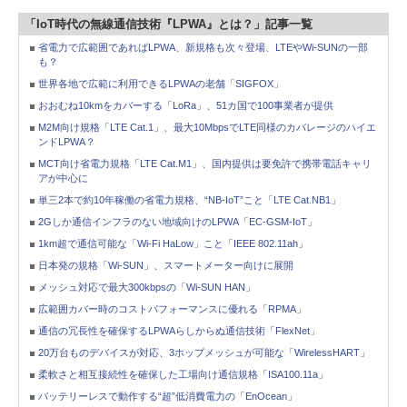
「IoT時代の無線通信技術『LPWA』とは？」記事一覧
省電力で広範囲であればLPWA、新規格も次々登場、LTEやWi-SUNの一部
も？
世界各地で広範に利用できるLPWAの老舗「SIGFOX」
おおむね10kmをカバーする「LoRa」、51カ国で100事業者が提供
M2M向け規格「LTE Cat.1」、最大10MbpsでLTE同様のカバレージのハイエ
ンドLPWA？
MCT向け省電力規格「LTE Cat.M1」、国内提供は要免許で携帯電話キャリ
アが中心に
単三2本で約10年稼働の省電力規格、“NB-IoT”こと「LTE Cat.NB1」
2Gしか通信インフラのない地域向けのLPWA「EC-GSM-IoT」
1km超で通信可能な「Wi-Fi HaLow」こと「IEEE 802.11ah」
日本発の規格「Wi-SUN」、スマートメーター向けに展開
メッシュ対応で最大300kbpsの「Wi-SUN HAN」
広範囲カバー時のコストパフォーマンスに優れる「RPMA」
通信の冗長性を確保するLPWAらしからぬ通信技術「FlexNet」
20万台ものデバイスが対応、3ホップメッシュが可能な「WirelessHART」
柔軟さと相互接続性を確保した工場向け通信規格「ISA100.11a」
バッテリーレスで動作する“超”低消費電力の「EnOcean」