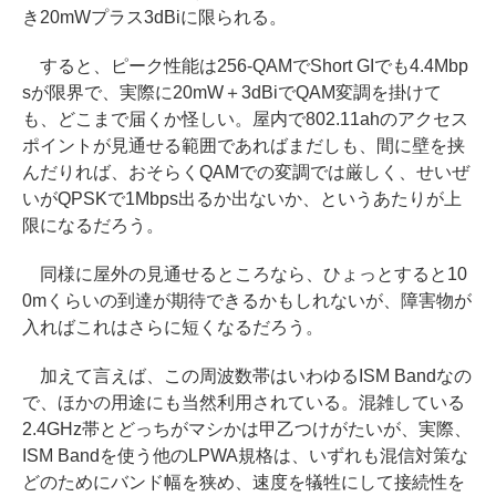
き20mWプラス3dBiに限られる。
すると、ピーク性能は256-QAMでShort GIでも4.4Mbp
sが限界で、実際に20mW＋3dBiでQAM変調を掛けて
も、どこまで届くか怪しい。屋内で802.11ahのアクセス
ポイントが見通せる範囲であればまだしも、間に壁を挟
んだりれば、おそらくQAMでの変調では厳しく、せいぜ
いがQPSKで1Mbps出るか出ないか、というあたりが上
限になるだろう。
同様に屋外の見通せるところなら、ひょっとすると10
0mくらいの到達が期待できるかもしれないが、障害物が
入ればこれはさらに短くなるだろう。
加えて言えば、この周波数帯はいわゆるISM Bandなの
で、ほかの用途にも当然利用されている。混雑している
2.4GHz帯とどっちがマシかは甲乙つけがたいが、実際、
ISM Bandを使う他のLPWA規格は、いずれも混信対策な
どのためにバンド幅を狭め、速度を犠牲にして接続性を