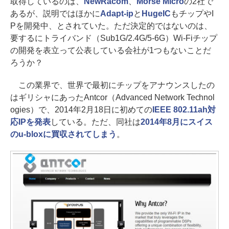
取得しているのは、
NewRacom
、
Morse Micro
の2社で
あるが、説明ではほかに
Adapt-ip
と
HugeIC
もチップやI
Pを開発中、とされていた。ただ決定的ではないのは、
要するにトライバンド（Sub1G/2.4G/5-6G）Wi-Fiチップ
の開発を表立って公表している会社が1つもないことだ
ろうか？
この業界で、世界で最初にチップをアナウンスしたの
はギリシャにあったAntcor（Advanced Network Technol
ogies）で、2014年2月18日に初めての
IEEE 802.11ah対
応IPを発表
している。ただ、同社は
2014年8月にスイス
のu-bloxに買収されてしまう
。