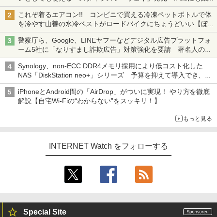
も、持ち替えずに書き込める
これぞ着るエアコン!! コンビニで買える冷凍ペットボトルで体
を冷やす山善の水冷ベストがロードバイクにちょうどいい【ぼっ
ち・ざ・ろーど！その14】【空いた時間でなにしてる？】
警察庁ら、Google、LINEヤフーなどデジタル広告プラットフォ
ーム5社に「なりすまし詐欺広告」対策強化を要請 著名人の写
真や映像を使った投資詐欺などへの対策として
Synology、non-ECC DDR4メモリ採用により低コスト化した
NAS「DiskStation neo+」シリーズ 予算を抑えて導入でき、
ECCメモリへのアップグレードも可能
iPhoneとAndroid間の「AirDrop」がついに実現！ やり方を徹底
解説【自宅Wi-Fiの“わからない”をスッキリ！】
もっと見る
INTERNET Watch をフォローする
Special Site