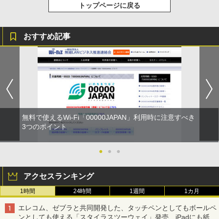
トップページに戻る
おすすめ記事
無料で使えるWi-Fi「00000JAPAN」利用時に注意すべき
3つのポイント
●
●
●
アクセスランキング
1時間
24時間
1週間
1カ月
エレコム、ゼブラと共同開発した、タッチペンとしてもボールペ
ンとしても使える「スタイラスツーウェイ」発売 iPadにも紙に