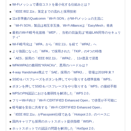
Wi-Fiメッシュで通信コストを最小化する仕組みとは？
「IEEE 802.11s」策定までの流れと採用技術
11s非準拠のQualcomm「Wi-Fi SON」がWi-Fiメッシュの主流に
「Wi-Fi SON」製品は相互非互換、Wi-Fi Allianceは「EasyMesh」発表
最初のWi-Fi暗号化規格「WEP」、当初の目論見は“有線LAN同等のセキュリ
ティ”
Wi-Fi暗号化は「WPA」から「802.11i」を経て「WPA2」へ
より強固になった「WPA」で採用された「TKIP」の4つの特徴
「AES」採用の「IEEE 802.11i」「WPA2」、11n普及で浸透
WPA/WPA2の脆弱性“KRACKs”、悪用のハードルは？
4-way Handshake廃止で「SAE」採用の「WPA3」、登場は2018年末？
SSID＆パスフレーズをボタンを押してやり取りする標準規格「WPS」
ボタンを押してSSID＆パスフレーズをやり取りする「WPS」の接続手順
WPSのPIN認証における脆弱性を解消した「WPS 2.0」
フリーWi-Fi向け「Wi-Fi CERTIFIED Enhanced Open」で傍受が不可能に
暗号鍵を安全に共有する「Wi-Fi CERTIFIED Enhanced Open」
「IEEE 802.11u」がPasspoint仕様である「Hotspot 2.0」のベースに
国内キャリアも採用のホットスポット提供指標「WISPr」
ホットスポットでの認証の問題を解消した「HotSpot 2.0」