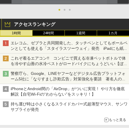
●
●
●
アクセスランキング
1時間
24時間
1週間
1カ月
エレコム、ゼブラと共同開発した、タッチペンとしてもボールペ
ンとしても使える「スタイラスツーウェイ」発売 iPadにも紙に
も、持ち替えずに書き込める
これぞ着るエアコン!! コンビニで買える冷凍ペットボトルで体
を冷やす山善の水冷ベストがロードバイクにちょうどいい【ぼっ
ち・ざ・ろーど！その14】【空いた時間でなにしてる？】
警察庁ら、Google、LINEヤフーなどデジタル広告プラットフォ
ーム5社に「なりすまし詐欺広告」対策強化を要請 著名人の写
真や映像を使った投資詐欺などへの対策として
iPhoneとAndroid間の「AirDrop」がついに実現！ やり方を徹底
解説【自宅Wi-Fiの“わからない”をスッキリ！】
持ち運び時は小さくなるスライドカバー式超薄型マウス、サンワ
サプライが発売
もっと見る