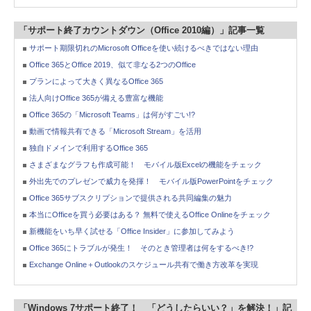
「サポート終了カウントダウン（Office 2010編）」記事一覧
サポート期限切れのMicrosoft Officeを使い続けるべきではない理由
Office 365とOffice 2019、似て非なる2つのOffice
プランによって大きく異なるOffice 365
法人向けOffice 365が備える豊富な機能
Office 365の「Microsoft Teams」は何がすごい!?
動画で情報共有できる「Microsoft Stream」を活用
独自ドメインで利用するOffice 365
さまざまなグラフも作成可能！ モバイル版Excelの機能をチェック
外出先でのプレゼンで威力を発揮！ モバイル版PowerPointをチェック
Office 365サブスクリプションで提供される共同編集の魅力
本当にOfficeを買う必要はある？ 無料で使えるOffice Onlineをチェック
新機能をいち早く試せる「Office Insider」に参加してみよう
Office 365にトラブルが発生！ そのとき管理者は何をするべき!?
Exchange Online＋Outlookのスケジュール共有で働き方改革を実現
「Windows 7サポート終了！ 「どうしたらいい？」を解決！」記