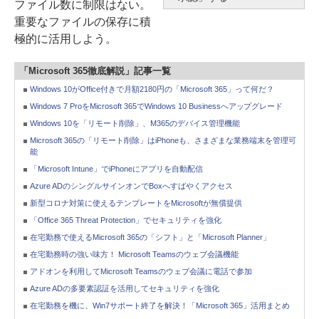
ファイル数に制限はない。
重要なファイルの保存に積
極的に活用しよう。
「Microsoft 365徹底解説」記事一覧
Windows 10がOffice付きで月額2180円の「Microsoft 365」って何だ？
Windows 7 ProをMicrosoft 365でWindows 10 Businessへアップグレード
Windows 10を「リモート削除」、M365のデバイス管理機能
Microsoft 365の「リモート削除」はiPhoneも、さまざまな業務端末を管理可
能
「Microsoft Intune」でiPhoneにアプリを自動配信
Azure ADのシングルサインオンでBoxへすばやくアクセス
新型コロナ対策に使えるテンプレートをMicrosoftが無償提供
「Office 365 Threat Protection」でセキュリティを強化
在宅勤務で使えるMicrosoft 365の「シフト」と「Microsoft Planner」
在宅勤務時の強い味方！ Microsoft Teamsのウェブ会議機能
アドオンを利用してMicrosoft Teamsのウェブ会議に電話で参加
Azure ADの多要素認証を活用してセキュリティを強化
在宅勤務を機に、Win7サポート終了を解決！「Microsoft 365」活用まとめ