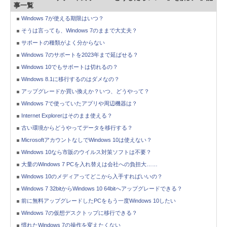
事一覧
Windows 7が使える期限はいつ？
そうは言っても、Windows 7のままで大丈夫？
サポートの種類がよく分からない
Windows 7のサポートを2023年まで延ばせる？
Windows 10でもサポートは切れるの？
Windows 8.1に移行するのはダメなの？
アップグレードか買い換えか？いつ、どうやって？
Windows 7で使っていたアプリや周辺機器は？
Internet Explorerはそのまま使える？
古い環境からどうやってデータを移行する？
MicrosoftアカウントなしでWindows 10は使えない？
Windows 10なら市販のウイルス対策ソフトは不要？
大量のWindows 7 PCを入れ替えは会社への負担大……
Windows 10のメディアってどこから入手すればいいの？
Windows 7 32bitからWindows 10 64bitへアップグレードできる？
前に無料アップグレードしたPCをもう一度Windows 10したい
Windows 7の仮想デスクトップに移行できる？
慣れたWindows 7の操作を変えたくない