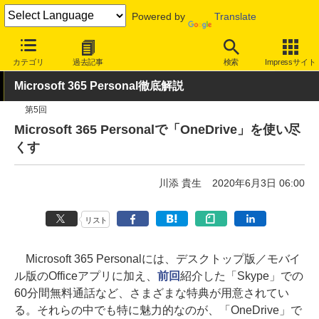
Powered by
Translate
INTERNET Watch
トピック
Windows 7 サポート終了
カテゴリ
過去記事
検索
Impressサイト
Microsoft 365 Personal徹底解説
第5回
Microsoft 365 Personalで「OneDrive」を使い尽
くす
川添 貴生
2020年6月3日 06:00
リスト
Microsoft 365 Personalには、デスクトップ版／モバイ
ル版のOfficeアプリに加え、
前回
紹介した「Skype」での
60分間無料通話など、さまざまな特典が用意されてい
る。それらの中でも特に魅力的なのが、「OneDrive」で