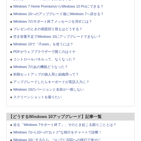
Windows 7 Home PremiumからWindows 10 Proにできる？
Windows 10へのアップグレード後にWindows 7へ戻せる？
Windows 7のサポート終了メッセージを消すには？
プレゼンのときの画面切り替えはどうする？
空き容量不足でWindows 10にアップグレードできない？
Windows 10で「iTunes」を使うには？
PDFがウェブブラウザーで開くのはイヤ
コントロールパネルって、なくなった？
Windows 7のあの機能どうなった？
初期セットアップの個人用と組織用って？
アップグレードしたらキーボードが英語入力に？
Windows 10のバージョンと名前が一致しない
スクリーンショットを撮りたい
【どうするWindows 10アップグレード】記事一覧
迫る「Windows 7サポート終了」、そのとき起こる困りごととは？
Windows 7から10への“おトク”な移行をチャートで診断！
Windows 10にするなら、ついでにSSDへの移行で幸せに