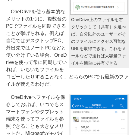
OneDriveを使う基本的な
メリットの1つに、複数台の
OneDrive上のファイルを右
PCでファイルを同期できる
クリックして［共有］を選べ
ことが挙げられる。例えば
ば、自分以外のユーザーがそ
自宅ではデスクトップPC、
のファイルにアクセス可能な
外出先ではノートPCなどと
URLを取得できる。これをメ
使い分けている場合、OneD
ールなどで送れば大容量ファ
riveを使って常に同期してい
イルを簡単に共有できる
れば、いちいちファイルを
コピーしたりすることなく、どちらのPCでも最新のファ
イルが使えるわけだ。
OneDriveへファイルを保
存しておけば、いつでもス
マートフォンやタブレット
端末を使ってファイルを参
照できることも大きなメリ
ットだ。Microsoftがモバイ