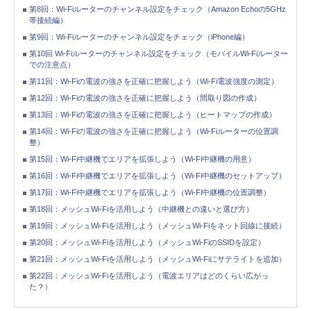
第8回：Wi-Fiルーターのチャンネル設定をチェック（Amazon Echoの5GHz
帯接続編）
第9回：Wi-Fiルーターのチャンネル設定をチェック（iPhone編）
第10回 Wi-Fiルーターのチャンネル設定をチェック（モバイルWi-Fiルーター
での注意点）
第11回：Wi-Fiの電波の強さを正確に把握しよう（Wi-Fi電波強度の測定）
第12回：Wi-Fiの電波の強さを正確に把握しよう（間取り図の作成）
第13回：Wi-Fiの電波の強さを正確に把握しよう（ヒートマップの作成）
第14回：Wi-Fiの電波の強さを正確に把握しよう（Wi-Fiルーターの位置調
整）
第15回：Wi-Fi中継機でエリアを拡張しよう（Wi-Fi中継機の用意）
第16回：Wi-Fi中継機でエリアを拡張しよう（Wi-Fi中継機のセットアップ）
第17回：Wi-Fi中継機でエリアを拡張しよう（Wi-Fi中継機の位置調整）
第18回：メッシュWi-Fiを活用しよう（中継機との違いと選び方）
第19回：メッシュWi-Fiを活用しよう（メッシュWi-Fiをネット回線に接続）
第20回：メッシュWi-Fiを活用しよう（メッシュWi-FiのSSIDを設定）
第21回：メッシュWi-Fiを活用しよう（メッシュWi-Fiにサテライトを追加）
第22回：メッシュWi-Fiを活用しよう（電波エリアはどのくらい広がっ
た？）