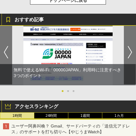
トップページに戻る
おすすめ記事
無料で使えるWi-Fi「00000JAPAN」利用時に注意すべき
3つのポイント
●
●
●
アクセスランキング
1時間
24時間
1週間
1カ月
ユーザー阿鼻叫喚？ Gmail、サードパーティの「送信元アドレ
ス」のサポートを打ち切りへ【やじうまWatch】