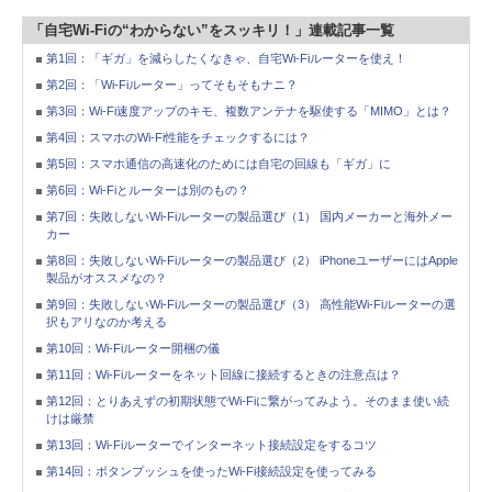
「自宅Wi-Fiの“わからない”をスッキリ！」連載記事一覧
第1回：「ギガ」を減らしたくなきゃ、自宅Wi-Fiルーターを使え！
第2回：「Wi-Fiルーター」ってそもそもナニ？
第3回：Wi-Fi速度アップのキモ、複数アンテナを駆使する「MIMO」とは？
第4回：スマホのWi-Fi性能をチェックするには？
第5回：スマホ通信の高速化のためには自宅の回線も「ギガ」に
第6回：Wi-Fiとルーターは別のもの？
第7回：失敗しないWi-Fiルーターの製品選び（1） 国内メーカーと海外メー
カー
第8回：失敗しないWi-Fiルーターの製品選び（2） iPhoneユーザーにはApple
製品がオススメなの？
第9回：失敗しないWi-Fiルーターの製品選び（3） 高性能Wi-Fiルーターの選
択もアリなのか考える
第10回：Wi-Fiルーター開梱の儀
第11回：Wi-Fiルーターをネット回線に接続するときの注意点は？
第12回：とりあえずの初期状態でWi-Fiに繋がってみよう。そのまま使い続
けは厳禁
第13回：Wi-Fiルーターでインターネット接続設定をするコツ
第14回：ボタンプッシュを使ったWi-Fi接続設定を使ってみる