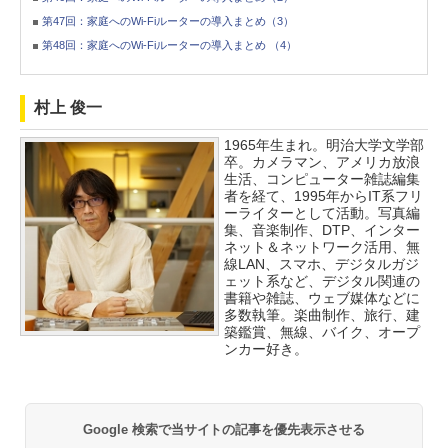
第47回：家庭へのWi-Fiルーターの導入まとめ（3）
第48回：家庭へのWi-Fiルーターの導入まとめ （4）
村上 俊一
1965年生まれ。明治大学文学部
卒。カメラマン、アメリカ放浪
生活、コンピューター雑誌編集
者を経て、1995年からIT系フリ
ーライターとして活動。写真編
集、音楽制作、DTP、インター
ネット＆ネットワーク活用、無
線LAN、スマホ、デジタルガジ
ェット系など、デジタル関連の
書籍や雑誌、ウェブ媒体などに
多数執筆。楽曲制作、旅行、建
築鑑賞、無線、バイク、オープ
ンカー好き。
Google 検索で当サイトの記事を優先表示させる