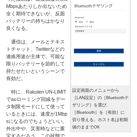
Mbpsあたりしか出ないため
全く期待できないが、反面
バッテリーの持ちはかなり
良くなる。
通信は、メールとテキス
トチャット、Twitterなどの
連絡用途が主体で、可能な
限りバッテリーを節約して
持たせたいというシーンで
有効だ。
設定画面のメニューから
特に、Rakuten UN-LIMIT
［LAN設定］の［Bluetoothテ
でauローミング回線をデー
ザリング］を選び、
タ制限モードにして使って
［Bluetooth］を［有効］に
いるときには、速度が1Mbp
切り替える。ホスト名は初期
sになるのでちょうどいい。
値のままでOK
外出中や、災害時などに重
宝するだろう。この状態で