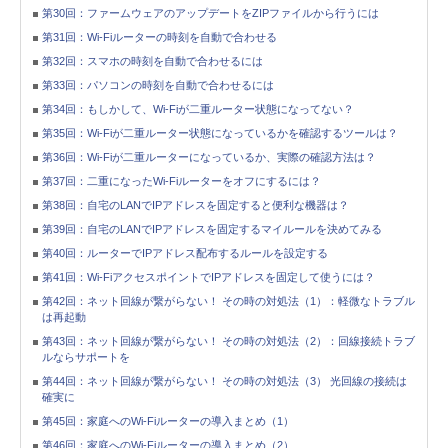
第30回：ファームウェアのアップデートをZIPファイルから行うには
第31回：Wi-Fiルーターの時刻を自動で合わせる
第32回：スマホの時刻を自動で合わせるには
第33回：パソコンの時刻を自動で合わせるには
第34回：もしかして、Wi-Fiが二重ルーター状態になってない？
第35回：Wi-Fiが二重ルーター状態になっているかを確認するツールは？
第36回：Wi-Fiが二重ルーターになっているか、実際の確認方法は？
第37回：二重になったWi-Fiルーターをオフにするには？
第38回：自宅のLANでIPアドレスを固定すると便利な機器は？
第39回：自宅のLANでIPアドレスを固定するマイルールを決めてみる
第40回：ルーターでIPアドレス配布するルールを設定する
第41回：Wi-FiアクセスポイントでIPアドレスを固定して使うには？
第42回：ネット回線が繋がらない！ その時の対処法（1）：軽微なトラブル
は再起動
第43回：ネット回線が繋がらない！ その時の対処法（2）：回線接続トラブ
ルならサポートを
第44回：ネット回線が繋がらない！ その時の対処法（3） 光回線の接続は
確実に
第45回：家庭へのWi-Fiルーターの導入まとめ（1）
第46回：家庭へのWi-Fiルーターの導入まとめ（2）