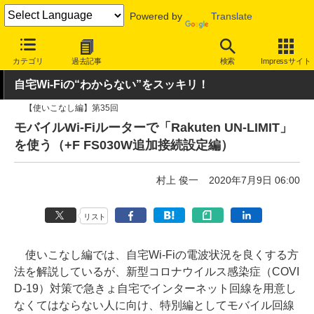
Powered by
Translate
INTERNET Watch
ハードウェア
LAN機器
ルーター
カテゴリ
過去記事
検索
Impressサイト
自宅Wi-Fiの“わからない”をスッキリ！
【使いこなし編】第35回
モバイルWi-Fiルーターで「Rakuten UN-LIMIT」
を使う（+F FS030W追加接続設定編）
村上 俊一
2020年7月9日 06:00
リスト
使いこなし編では、自宅Wi-Fiの電波状況を良くする方
法を解説しているが、新型コロナウイルス感染症（COVI
D-19）対策で急きょ自宅でインターネット回線を用意し
なくてはならない人に向け、特別編としてモバイル回線