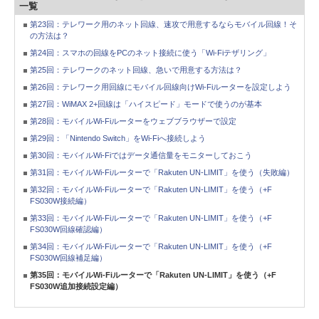
一覧
第23回：テレワーク用のネット回線、速攻で用意するならモバイル回線！そ
の方法は？
第24回：スマホの回線をPCのネット接続に使う「Wi-Fiテザリング」
第25回：テレワークのネット回線、急いで用意する方法は？
第26回：テレワーク用回線にモバイル回線向けWi-Fiルーターを設定しよう
第27回：WiMAX 2+回線は「ハイスピード」モードで使うのが基本
第28回：モバイルWi-Fiルーターをウェブブラウザーで設定
第29回：「Nintendo Switch」をWi-Fiへ接続しよう
第30回：モバイルWi-Fiではデータ通信量をモニターしておこう
第31回：モバイルWi-Fiルーターで「Rakuten UN-LIMIT」を使う（失敗編）
第32回：モバイルWi-Fiルーターで「Rakuten UN-LIMIT」を使う（+F
FS030W接続編）
第33回：モバイルWi-Fiルーターで「Rakuten UN-LIMIT」を使う（+F
FS030W回線確認編）
第34回：モバイルWi-Fiルーターで「Rakuten UN-LIMIT」を使う（+F
FS030W回線補足編）
第35回：モバイルWi-Fiルーターで「Rakuten UN-LIMIT」を使う（+F
FS030W追加接続設定編）