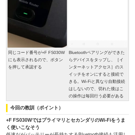
同じコード番号が+F FS030W
Bluetoothペアリングができた
にも表示されるので、ボタン
らデバイスをタップし、［イ
を押して承認する
ンターネットアクセス］のス
イッチをオンにすると接続で
きる。Wi-Fiと異なり自動接続
はしないので、切れた後はこ
の操作は毎回行う必要がある
今回の教訓（ポイント）
+F FS030WではプライマリとセカンダリのWi-Fiをうま
く使いこなそう
低速だがバッテリーが長持ちするBluetooth接続も活用し