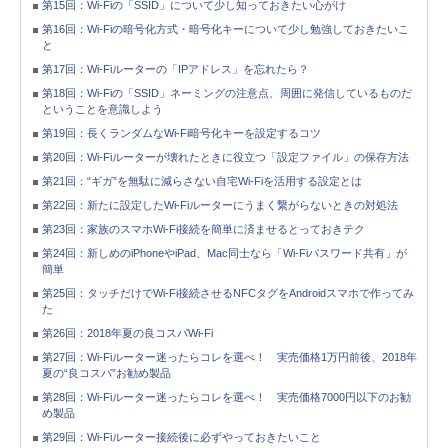
第15回：Wi-Fiの「SSID」について少し知っておきたい心がけ
第16回：Wi-Fiの暗号化方式・暗号化キーについて少し勉強しておきたいこ
と
第17回：Wi-Fiルーターの「IPアドレス」を忘れたら？
第18回：Wi-Fiの「SSID」ネーミングの注意点、周囲に発信しているものだ
ということを意識しよう
第19回：長くランダムなWi-Fi暗号化キーを設定するコツ
第20回：Wi-Fiルーターが壊れたときに役立つ「設定ファイル」の保存方法
第21回：“ギガ”を無駄に減らさない自宅Wi-Fiを活用する設定とは
第22回：新たに設定したWi-Fiルーターにうまく繋がらないときの対処法
第23回：家族のスマホWi-Fi接続を簡単に済ませるとっておきテク
第24回：新しめのiPhoneやiPad、Mac同士なら「Wi-Fiパスワード共有」が
簡単
第25回：タッチだけでWi-Fi接続させるNFCタグをAndroidスマホで作ってみ
た
第26回：2018年夏の良コスパWi-Fi
第27回：Wi-Fiルーター迷ったらコレを選べ！ 実売価格1万円前後、2018年
夏の“良コスパ”お勧め製品
第28回：Wi-Fiルーター迷ったらコレを選べ！ 実売価格7000円以下のお勧
め製品
第29回：Wi-Fiルーター接続後に必ずやっておきたいこと