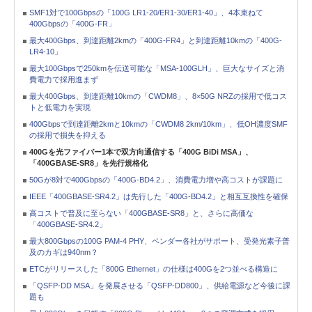
SMF1対で100Gbpsの「100G LR1-20/ER1-30/ER1-40」、4本束ねて
400Gbpsの「400G-FR」
最大400Gbps、到達距離2kmの「400G-FR4」と到達距離10kmの「400G-
LR4-10」
最大100Gbpsで250kmを伝送可能な「MSA-100GLH」、巨大なサイズと消
費電力で採用進まず
最大400Gbps、到達距離10kmの「CWDM8」、8×50G NRZの採用で低コス
トと低電力を実現
400Gbpsで到達距離2kmと10kmの「CWDM8 2km/10km」、低OH濃度SMF
の採用で損失を抑える
400Gを光ファイバー1本で双方向通信する「400G BiDi MSA」、
「400GBASE-SR8」を先行規格化
50Gが8対で400Gbpsの「400G-BD4.2」、消費電力増や高コストが課題に
IEEE「400GBASE-SR4.2」は先行した「400G-BD4.2」と相互互換性を確保
高コストで普及に至らない「400GBASE-SR8」と、さらに高価な
「400GBASE-SR4.2」
最大800Gbpsの100G PAM-4 PHY、ベンダー各社がサポート、受発光素子普
及のカギは940nm？
ETCがリリースした「800G Ethernet」の仕様は400Gを2つ並べる構造に
「QSFP-DD MSA」を発展させる「QSFP-DD800」、供給電源など今後に課
題も