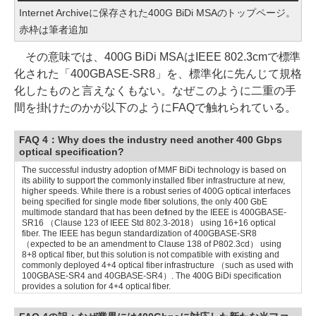
Internet Archiveに保存された400G BiDi MSAのトップページ。
赤枠は筆者追加
その意味では、400G BiDi MSAはIEEE 802.3cmで標準
化された「400GBASE-SR8」を、標準化に先んじて規格
化したものと言えなくもない。なぜこのように二重の手
間を掛けたのかが以下のようにFAQで触れられている。
FAQ 4：Why does the industry need another 400 Gbps
optical specification?
The successful industry adoption of MMF BiDi technology is based on
its ability to support the commonly installed fiber infrastructure at new,
higher speeds. While there is a robust series of 400G optical interfaces
being specified for single mode fiber solutions, the only 400 GbE
multimode standard that has been defined by the IEEE is 400GBASE-
SR16 （Clause 123 of IEEE Std 802.3-2018） using 16+16 optical
fiber. The IEEE has begun standardization of 400GBASE-SR8
（expected to be an amendment to Clause 138 of P802.3cd） using
8+8 optical fiber, but this solution is not compatible with existing and
commonly deployed 4+4 optical fiber infrastructure （such as used with
100GBASE-SR4 and 40GBASE-SR4）. The 400G BiDi specification
provides a solution for 4+4 optical fiber.