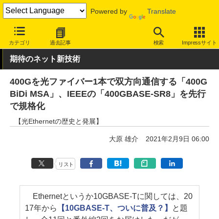
Powered by
Translate
INTERNET Watch
トピック
業界動向
技術/規格
カテゴリ
過去記事
検索
Impressサイト
期待のネット新技術
400Gを光ファイバー1本で双方向通信する「400G
BiDi MSA」、IEEEの「400GBASE-SR8」を先行
で規格化
【光Ethernetの歴史と発展】
大原 雄介
2021年2月9日 06:00
リスト
Ethernetというか10GBASE-Tに関しては、20
17年から
【10GBASE-T、ついに普及？】
と題