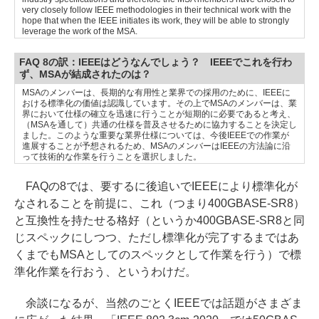
very closely follow IEEE methodologies in their technical work with the
hope that when the IEEE initiates its work, they will be able to strongly
leverage the work of the MSA.
FAQ 8の訳：IEEEはどうなんでしょう？ IEEEでこれを行わ
ず、MSAが結成されたのは？
MSAのメンバーは、長期的な有用性と業界での採用のために、IEEEに
おける標準化の価値は認識しています。その上でMSAのメンバーは、業
界において仕様の確立を迅速に行うことが短期的に必要であると考え、
（MSAを通して）共通の仕様を普及させるために協力することを決定し
ました。このような重要な業界仕様については、今後IEEEでの作業が
進展することが予想されるため、MSAのメンバーはIEEEの方法論に沿
って技術的な作業を行うことを選択しました。
FAQの8では、要するに後追いでIEEEにより標準化が
なされることを前提に、これ（つまり400GBASE-SR8）
と互換性を持たせる格好（というか400GBASE-SR8と同
じスペックにしつつ、ただし標準化が完了するまではあ
くまでもMSAとしてのスペックとして作業を行う）で標
準化作業を行おう、というわけだ。
余談になるが、当然のごとくIEEEでは話題がさまざま