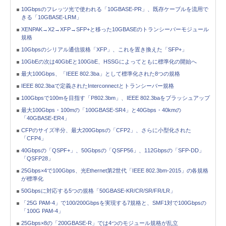
10Gbpsのフレッツ光で使われる「10GBASE-PR」、既存ケーブルを流用で
きる「10GBASE-LRM」
XENPAK→X2→XFP→SFP+と移った10GBASEのトランシーバーモジュール
規格
10Gbpsのシリアル通信規格「XFP」、これを置き換えた「SFP+」
10GbEの次は40GbEと100GbE、HSSGによってともに標準化の開始へ
最大100Gbps、「IEEE 802.3ba」として標準化された8つの規格
IEEE 802.3baで定義されたInterconnectとトランシーバー規格
100Gbpsで100mを目指す「P802.3bm」、IEEE 802.3baをブラッシュアップ
最大100Gbps・100mの「100GBASE-SR4」と40Gbps・40kmの
「40GBASE-ER4」
CFPのサイズ半分、最大200Gbpsの「CFP2」、さらに小型化された
「CFP4」
40Gbpsの「QSPF+」、50Gbpsの「QSFP56」、112Gbpsの「SFP-DD」
「QSFP28」
25Gbps×4で100Gbps、光Ethernet第2世代「IEEE 802.3bm-2015」の各規格
が標準化
50Gbpsに対応する5つの規格「50GBASE-KR/CR/SR/FR/LR」
「25G PAM-4」で100/200Gbpsを実現する7規格と、SMF1対で100Gbpsの
「100G PAM-4」
25Gbps×8の「200GBASE-R」では4つのモジュール規格が乱立