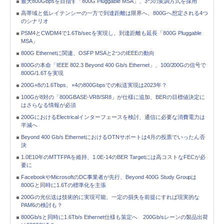
最大800Gbpsを目指す「800G Pluggable MSA」、3つの変調方式を採用
高帯域と低レイテンシーの一方で到達距離は限界へ、800Gへ想定される4つ
のシナリオ
PSM4とCWDM4で1.6Tb/secを実現し、到達距離も延長「800G Pluggable
MSA」
800G Ethernetに関連、OSFP MSAと2つのIEEEの動向
800Gの本命「IEEE 802.3 Beyond 400 Gb/s Ethernet」、100/200Gの信号で
800G/1.6Tを実現
200G×8の1.6Tbps、×4の800Gbpsでの転送実現は2023年？
100Gが8対の「800GBASE-VR8/SR8」が仕様に追加、BERの目標値決定に
はさらなる情報が必須
200GにおけるElectricalインターフェースを検討、通信に必要な消費電力は
半減へ
Beyond 400 Gb/s EthernetにおけるOTNサポートは4月の投票でいったん否
決
1.0E10年のMTTFPAを維持、1.0E-14のBER Targetには高コストなFECが必
要に
FacebookやMicrosoftのDC事業者が先行、Beyond 400G Study Groupは
800Gと同時に1.6Tの標準化を主張
200Gの光伝送は技術的に実現可能、一定の損失を前提にすれば現実的な
PAM6の検討も？
800Gb/sと同時に1.6Tb/s Ethernet仕様も策定へ 200Gb/sレーンの製品出荷