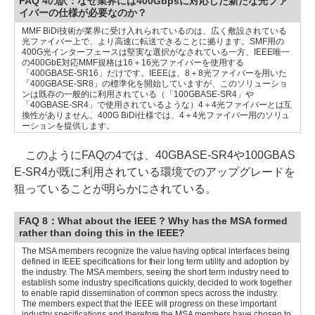
FAQ 4の訳：なぜ業界には400Gbpsに対応した新たな光ファ
イバーの仕様が必要なのか？
MMF BiDi技術が業界に受け入れられているのは、広く敷設されている
光ファイバー上で、より高速に転送できることに拠ります。SMF用の
400G光インターフェースは堅実な選択がなされている一方、IEEE唯一
の400GbE対応MMF規格は16＋16光ファイバーを使用する
「400GBASE-SR16」だけです。IEEEは、8＋8光ファイバーを用いた
「400GBASE-SR8」の標準化を開始していますが、このソリューショ
ンは既存の一般的に利用されている（「100GBASE-SR4」や
「40GBASE-SR4」で使用されているような）4＋4光ファイバーとは互
換性がありません。400G BiDi仕様では、4＋4光ファイバー用のソリュ
ーションを提供します。
このようにFAQの4では、40GBASE-SR4や100GBAS
E-SR4が既に利用されている環境でのアップグレードを
狙っていることが明らかにされている。
FAQ 8：What about the IEEE ? Why has the MSA formed
rather than doing this in the IEEE?
The MSA members recognize the value having optical interfaces being
defined in IEEE specifications for their long term utility and adoption by
the industry. The MSA members, seeing the short term industry need to
establish some industry specifications quickly, decided to work together
to enable rapid dissemination of common specs across the industry.
The members expect that the IEEE will progress on these important
industry specifications and therefore the MSA members have chosen to