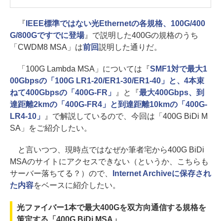
『
IEEE標準ではない光Ethernetの各規格、100G/400
G/800Gですでに登場
』で説明した400Gの規格のうち
「CWDM8 MSA」は
前回
説明した通りだ。
「100G Lambda MSA」については『
SMF1対で最大1
00Gbpsの「100G LR1-20/ER1-30/ER1-40」と、4本束
ねて400Gbpsの「400G-FR」
』と『
最大400Gbps、到
達距離2kmの「400G-FR4」と到達距離10kmの「400G-
LR4-10」
』で解説しているので、今回は「400G BiDi M
SA」をご紹介したい。
と言いつつ、現時点ではなぜか筆者宅から400G BiDi
MSAのサイトにアクセスできない（というか、こちらも
サーバー落ちてる？）ので、
Internet Archiveに保存され
た内容
をベースに紹介したい。
光ファイバー1本で最大400Gを双方向通信する規格を
策定する「400G BiDi MSA」