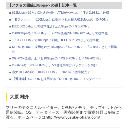
【アクセス回線10Gbpsへの道】記事一覧
622Mbpsを32台のONUで分割、ATMがベースの「ITU G.983.1」仕様
「Bフレッツ」（100Mbps）に採用された最大622Mbpsの「B-PON」
IEEE 802.3ahとして標準化された1Gbpsの「GE-PON」
2.488Gbpsの「G-PON」、B-PON後継のG.984.1/2/3/4として標準化
「10G-EPON」で10Gbpsに到達、IEEE 802.3avとして標準化
NURO光 10Gに採用された10Gbpsの「XG-PON」、「G.987」として標準
化
XG-PON後継、上りも10Gbpsの「XGS-PON」と「NG-PON2」
25Gbpsの「NG-PON2+」、5G基地局向けバックボーン向け
最大100Gbpsの「100G-EPON」、2020年に標準化完了
【番外編】XG-PONを採用する「NURO 光 10G」インタビュー
大原 雄介
フリーのテクニカルライター。CPUやメモリ、チップセットから
通信関係、OS、データベース、医療関係まで得意分野は多岐に
渡る。ホームページはhttp://www.yusuke-ohara.com/