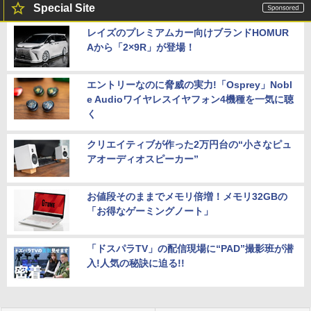
Special Site
レイズのプレミアムカー向けブランドHOMUR
Aから「2×9R」が登場！
エントリーなのに脅威の実力!「Osprey」Nobl
e Audioワイヤレスイヤフォン4機種を一気に聴
く
クリエイティブが作った2万円台の“小さなピュ
アオーディオスピーカー”
お値段そのままでメモリ倍増！メモリ32GBの
「お得なゲーミングノート」
「ドスパラTV」の配信現場に“PAD”撮影班が潜
入!人気の秘訣に迫る!!