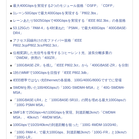
最大400Gbpsを実現する2つのモジュール規格「OSFP」「CDFP」
1レーン50Gbpsで最大400Gbpsを実現する「P802.3bs」
レーンあたり50/25Gbpsで400Gbpsを実現する「IEEE 802.3bs」の各規格
53.125Gの「PAM-4」を4対束ねた「PSM4」で最大400Gbps「400GBASE-
DR4」
アクセス回線向けの光ファイバー規格「IEEE
P802.3cp/P802.3cs/P802.3ct」
位相変調した光信号を復号するコヒーレント光、波長分離多重の
「DWDM」併用の「400ZR」
「100GBASE-ZR」を残し「IEEE P802.3ct」から「400GBASE-ZR」を分割
1対のMMFで100Gbpsを目指す「IEEE P802.3db」
IEEE標準ではない光Ethernetの各規格、100G/400G/800Gですでに登場
SWDMを用いた100/40Gbpsの「100G-SWDM4-MSA」と「40G-SWDM4-
MSA」
「100GBASE-LR4」と「100GBASE-SR10」の間を埋める最大100Gbpsの
「100G PSM4 MSA」
SMF1本で25Gbps×4の100Gbpsを実現、到達距離2kmの「CWDM4
MSA」、40kmの「4WDM MSA」
100Gbpsで10/20/40kmの到達距離を狙った「100G 4WDM-10/20/40」
「100G PAM-4」で最大100Gbps、到達距離2kmの「100G-FR」と10kmの
「100G-LR」