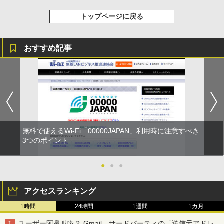
トップページに戻る
おすすめ記事
無料で使えるWi-Fi「00000JAPAN」利用時に注意すべき
3つのポイント
●
●
●
アクセスランキング
1時間
24時間
1週間
1カ月
ユーザー阿鼻叫喚？ Gmail、サードパーティの「送信元アドレ