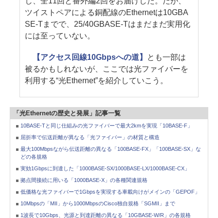
し、全11回と番外編2回をお届けした。だが、
ツイストペアによる銅配線のEthernetは10GBA
SE-Tまでで、25/40GBASE-Tはまだまだ実用化
には至っていない。
【アクセス回線10Gbpsへの道】
とも一部は
被るかもしれないが、ここでは光ファイバーを
利用する“光Ethernet”を紹介していこう。
「光Ethernetの歴史と発展」記事一覧
10BASE-Tと同じ仕組みの光ファイバーで最大2kmを実現「10BASE-F」
屈折率で伝送距離が異なる「光ファイバー」の材質と構造
最大100Mbpsながら伝送距離の異なる「100BASE-FX」「100BASE-SX」な
どの各規格
実効1Gbpsに到達した「1000BASE-SX/1000BASE-LX/1000BASE-CX」
拠点間接続に用いる「1000BASE-X」の各種関連規格
低価格な光ファイバーで1Gbpsを実現する車載向けがメインの「GEPOF」
10Mbpsの「MII」から1000MbpsのCisco独自規格「SGMII」まで
1波長で10Gbps、光源と到達距離の異なる「10GBASE-W/R」の各規格