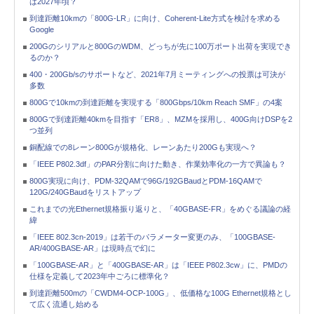
は2027年頃？
到達距離10kmの「800G-LR」に向け、Coherent-Lite方式を検討を求める
Google
200Gのシリアルと800GのWDM、どっちが先に100万ポート出荷を実現でき
るのか？
400・200Gb/sのサポートなど、2021年7月ミーティングへの投票は可決が
多数
800Gで10kmの到達距離を実現する「800Gbps/10km Reach SMF」の4案
800Gで到達距離40kmを目指す「ER8」、MZMを採用し、400G向けDSPを2
つ並列
銅配線での8レーン800Gが規格化、レーンあたり200Gも実現へ？
「IEEE P802.3df」のPAR分割に向けた動き、作業効率化の一方で異論も？
800G実現に向け、PDM-32QAMで96G/192GBaudとPDM-16QAMで
120G/240GBaudをリストアップ
これまでの光Ethernet規格振り返りと、「40GBASE-FR」をめぐる議論の経
緯
「IEEE 802.3cn-2019」は若干のパラメーター変更のみ、「100GBASE-
AR/400GBASE-AR」は現時点で幻に
「100GBASE-AR」と「400GBASE-AR」は「IEEE P802.3cw」に、PMDの
仕様を定義して2023年中ごろに標準化？
到達距離500mの「CWDM4-OCP-100G」、低価格な100G Ethernet規格とし
て広く流通し始める