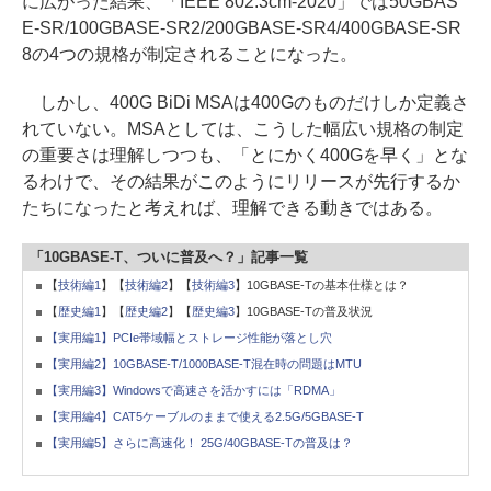
に広がった結果、「IEEE 802.3cm-2020」では50GBAS
E-SR/100GBASE-SR2/200GBASE-SR4/400GBASE-SR
8の4つの規格が制定されることになった。
しかし、400G BiDi MSAは400Gのものだけしか定義さ
れていない。MSAとしては、こうした幅広い規格の制定
の重要さは理解しつつも、「とにかく400Gを早く」とな
るわけで、その結果がこのようにリリースが先行するか
たちになったと考えれば、理解できる動きではある。
「10GBASE-T、ついに普及へ？」記事一覧
【
技術編1
】【
技術編2
】【
技術編3
】10GBASE-Tの基本仕様とは？
【
歴史編1
】【
歴史編2
】【
歴史編3
】10GBASE-Tの普及状況
【実用編1】PCIe帯域幅とストレージ性能が落とし穴
【実用編2】10GBASE-T/1000BASE-T混在時の問題はMTU
【実用編3】Windowsで高速さを活かすには「RDMA」
【実用編4】CAT5ケーブルのままで使える2.5G/5GBASE-T
【実用編5】さらに高速化！ 25G/40GBASE-Tの普及は？