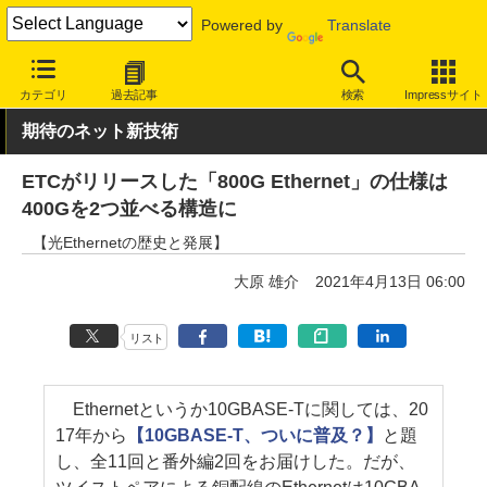
Powered by
Translate
INTERNET Watch
トピック
業界動向
技術/規格
カテゴリ
過去記事
検索
Impressサイト
期待のネット新技術
ETCがリリースした「800G Ethernet」の仕様は
400Gを2つ並べる構造に
【光Ethernetの歴史と発展】
大原 雄介
2021年4月13日 06:00
リスト
Ethernetというか10GBASE-Tに関しては、20
17年から
【10GBASE-T、ついに普及？】
と題
し、全11回と番外編2回をお届けした。だが、