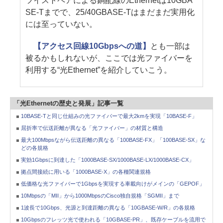
ツイストペアによる銅配線のEthernetは10GBA
SE-Tまでで、25/40GBASE-Tはまだまだ実用化
には至っていない。
【アクセス回線10Gbpsへの道】
とも一部は
被るかもしれないが、ここでは光ファイバーを
利用する“光Ethernet”を紹介していこう。
「光Ethernetの歴史と発展」記事一覧
10BASE-Tと同じ仕組みの光ファイバーで最大2kmを実現「10BASE-F」
屈折率で伝送距離が異なる「光ファイバー」の材質と構造
最大100Mbpsながら伝送距離の異なる「100BASE-FX」「100BASE-SX」な
どの各規格
実効1Gbpsに到達した「1000BASE-SX/1000BASE-LX/1000BASE-CX」
拠点間接続に用いる「1000BASE-X」の各種関連規格
低価格な光ファイバーで1Gbpsを実現する車載向けがメインの「GEPOF」
10Mbpsの「MII」から1000MbpsのCisco独自規格「SGMII」まで
1波長で10Gbps、光源と到達距離の異なる「10GBASE-W/R」の各規格
10Gbpsのフレッツ光で使われる「10GBASE-PR」、既存ケーブルを流用で