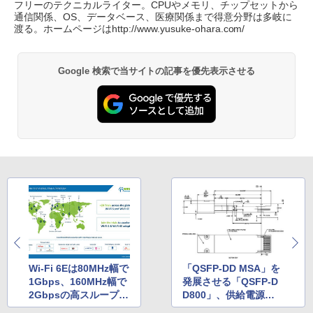
フリーのテクニカルライター。CPUやメモリ、チップセットから
通信関係、OS、データベース、医療関係まで得意分野は多岐に
渡る。ホームページはhttp://www.yusuke-ohara.com/
Google 検索で当サイトの記事を優先表示させる
Wi-Fi 6Eは80MHz幅で
「QSFP-DD MSA」を
1Gbps、160MHz幅で
発展させる「QSFP-D
2Gbpsの高スループッ
D800」、供給電源な
ト、6GHz帯の到達距
ど今後に課題も