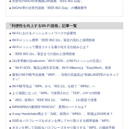
次世代の60GHz帯無線LAN規格「IEEE 802.11ay」
60GHz帯の次世代規格「IEEE 802.11ay」の機能要件
「利便性を向上するWi-Fi規格」記事一覧
Wi-Fiにおけるメッシュネットワークの必要性
Wi-Fiメッシュ標準「IEEE 802.11s」策定の流れと採用技術
Wi-Fiメッシュで通信コストを最小化する仕組みとは？
「IEEE 802.11s」策定までの流れと採用技術
11s非準拠のQualcomm「Wi-Fi SON」がWi-Fiメッシュの主流に
「Wi-Fi SON」製品は相互非互換、Wi-Fi Allianceは「EasyMesh」発表
最初のWi-Fi暗号化規格「WEP」、当初の目論見は“有線LAN同等のセキュリ
ティ”
Wi-Fi暗号化は「WPA」から「802.11i」を経て「WPA2」へ
より強固になった「WPA」で採用された「TKIP」の4つの特徴
「AES」採用の「IEEE 802.11i」「WPA2」、11n普及で浸透
WPA/WPA2の脆弱性“KRACKs”、悪用のハードルは？
4-way Handshake廃止で「SAE」採用の「WPA3」、登場は2018年末？
SSID＆パスフレーズをボタンを押してやり取りする標準規格「WPS」
ボタンを押してSSID＆パスフレーズをやり取りする「WPS」の接続手順