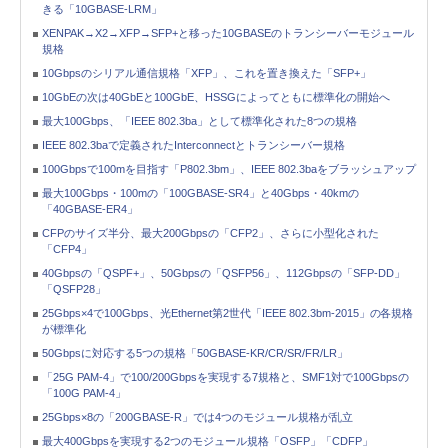
きる「10GBASE-LRM」
XENPAK→X2→XFP→SFP+と移った10GBASEのトランシーバーモジュール
規格
10Gbpsのシリアル通信規格「XFP」、これを置き換えた「SFP+」
10GbEの次は40GbEと100GbE、HSSGによってともに標準化の開始へ
最大100Gbps、「IEEE 802.3ba」として標準化された8つの規格
IEEE 802.3baで定義されたInterconnectとトランシーバー規格
100Gbpsで100mを目指す「P802.3bm」、IEEE 802.3baをブラッシュアップ
最大100Gbps・100mの「100GBASE-SR4」と40Gbps・40kmの
「40GBASE-ER4」
CFPのサイズ半分、最大200Gbpsの「CFP2」、さらに小型化された
「CFP4」
40Gbpsの「QSPF+」、50Gbpsの「QSFP56」、112Gbpsの「SFP-DD」
「QSFP28」
25Gbps×4で100Gbps、光Ethernet第2世代「IEEE 802.3bm-2015」の各規格
が標準化
50Gbpsに対応する5つの規格「50GBASE-KR/CR/SR/FR/LR」
「25G PAM-4」で100/200Gbpsを実現する7規格と、SMF1対で100Gbpsの
「100G PAM-4」
25Gbps×8の「200GBASE-R」では4つのモジュール規格が乱立
最大400Gbpsを実現する2つのモジュール規格「OSFP」「CDFP」