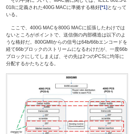
その中身について、MAC層に関しては、IEEE 802.3-2
018に定義された400G MACに準拠する格好
[*1]
となって
いる。
ここで、400G MACを800G MACに拡張したわけでは
ないところがポイントで、送信側の内部構造は以下のよ
うな格好だ。800GMIIからの信号は64b/66bエンコードを
経て66bブロックのストリームになるわけだが、一度66b
ブロックにしてしまえば、その先は2つのPCSに均等に
分配するかたちとなる。