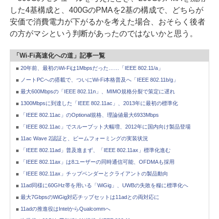
した4基構成と、400GのPMAを2基の構成で、どちらが
安価で消費電力が下がるかを考えた場合、おそらく後者
の方がマシという判断があったのではないかと思う。
「Wi-Fi高速化への道」記事一覧
20年前、最初のWi-Fiは1Mbpsだった……「IEEE 802.11/a」
ノートPCへの搭載で、ついにWi-Fi本格普及へ「IEEE 802.11b/g」
最大600Mbpsの「IEEE 802.11n」、MIMO規格分裂で策定に遅れ
1300Mbpsに到達した「IEEE 802.11ac」、2013年に最初の標準化
「IEEE 802.11ac」のOptional規格、理論値最大6933Mbps
「IEEE 802.11ac」でスループット大幅増、2012年に国内向け製品登場
11ac Wave 2認証と、ビームフォーミングの実装状況
「IEEE 802.11ad」普及進まず、「IEEE 802.11ax」標準化進む
「IEEE 802.11ax」は8ユーザーの同時通信可能、OFDMAも採用
「IEEE 802.11ax」チップベンダーとクライアントの製品動向
11ad同様に60GHz帯を用いる「WiGig」、UWBの失敗を糧に標準化へ
最大7GbpsのWiGig対応チップセットは11adとの両対応に
11adの推進役はIntelからQualcommへ