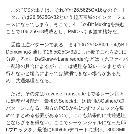
このPCSの出力は、それぞれ26.5625G×16なので、ト
ータルでは26.5625G×32という超広帯域のインターフェ
ースになってしまう。そこで、4：1のBit Muxingを挟む
ことで106.25G×8構成とし、PMDへ引き渡す格好だ。
受信は逆パターンである。まず106.25G×8を1：4のBit
Demuxingを通して26.5625G×32にした後でこれを2つに
分割するが、DeSkewやLane reorderなどは（光ファイバ
ー配線の具合によるが）ここは処理を32レーンまとめて
行わないと場合によっては解消できない場合があるた
め、共通処理となる。
ただ、その先はReverse Transcodeまで各レーン別々
に処理が可能だ。最後のSelectは、送信側のGatherの逆
パターンになる。両方のPCSから1つずつブロックを集
めてまとめる必要があるので、ここも結果的に共通処理
とならざるを得ない。ここでシーケンシャルになった66
bブロックを、最後に64b/66bデコードに掛け、800GMII