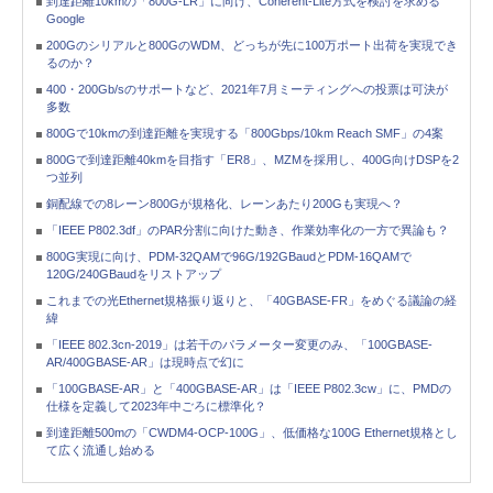
到達距離10kmの「800G-LR」に向け、Coherent-Lite方式を検討を求める
Google
200Gのシリアルと800GのWDM、どっちが先に100万ポート出荷を実現でき
るのか？
400・200Gb/sのサポートなど、2021年7月ミーティングへの投票は可決が
多数
800Gで10kmの到達距離を実現する「800Gbps/10km Reach SMF」の4案
800Gで到達距離40kmを目指す「ER8」、MZMを採用し、400G向けDSPを2
つ並列
銅配線での8レーン800Gが規格化、レーンあたり200Gも実現へ？
「IEEE P802.3df」のPAR分割に向けた動き、作業効率化の一方で異論も？
800G実現に向け、PDM-32QAMで96G/192GBaudとPDM-16QAMで
120G/240GBaudをリストアップ
これまでの光Ethernet規格振り返りと、「40GBASE-FR」をめぐる議論の経
緯
「IEEE 802.3cn-2019」は若干のパラメーター変更のみ、「100GBASE-
AR/400GBASE-AR」は現時点で幻に
「100GBASE-AR」と「400GBASE-AR」は「IEEE P802.3cw」に、PMDの
仕様を定義して2023年中ごろに標準化？
到達距離500mの「CWDM4-OCP-100G」、低価格な100G Ethernet規格とし
て広く流通し始める