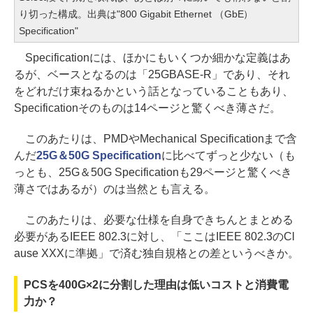
り切った構成。出典は"800 Gigabit Ethernet （GbE）
Specification"
Specificationには、ほかにもいくつか細かな定義はあ
るが、ベースとなるのは「25GBASE-R」であり、それ
をどれだけ束ねるかという話となっていることもあり、
Specificationそのものは14ページと驚くべき薄さだ。
このあたりは、PMDやMechanical Specificationまで含
んだ
25G＆50G Specification
に比べてずっと少ない（も
っとも、25G＆50G Specificationも29ページと驚くべき
薄さではあるが）のは当然とも言える。
このあたりは、必要な仕様を自身できちんとまとめる
必要があるIEEE 802.3に対し、「ここはIEEE 802.3のCl
ause XXXに準拠」で済む独自規格との差というべきか。
PCSを400G×2に分割した理由は低いコストと消費電
力か？