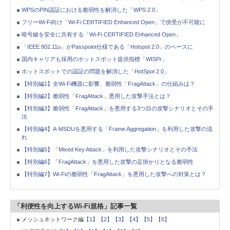
WPSのPIN認証における脆弱性を解消した「WPS 2.0」
フリーWi-Fi向け「Wi-Fi CERTIFIED Enhanced Open」で傍受が不可能に
暗号鍵を安全に共有する「Wi-Fi CERTIFIED Enhanced Open」
「IEEE 802.11u」がPasspoint仕様である「Hotspot 2.0」のベースに
国内キャリアも採用のホットスポット提供指標「WISPr」
ホットスポットでの認証の問題を解消した「HotSpot 2.0」
【特別編1】全Wi-Fi機器に影響、脆弱性「FragAttack」の仕組みは？
【特別編2】脆弱性「FragAttack」悪用した攻撃手法とは？
【特別編3】脆弱性「FragAttack」を悪用する3つ目の攻撃シナリオとその手
法
【特別編4】A-MSDUを悪用する「Frame Aggregation」を利用した攻撃の流
れ
【特別編5】「Mixed Key Attack」を利用した攻撃シナリオとその手法
【特別編6】「FragAttack」を悪用した攻撃の足掛かりとなる脆弱性
【特別編7】Wi-Fiの脆弱性「FragAttack」を悪用した攻撃への対策とは？
「利便性を向上するWi-Fi規格」記事一覧
メッシュネットワーク編
【1】
【2】
【3】
【4】
【5】
【6】