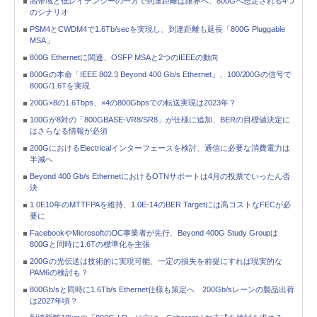
高帯域と低レイテンシーの一方で到達距離は限界へ、800Gへ想定される4つ
のシナリオ
PSM4とCWDM4で1.6Tb/secを実現し、到達距離も延長「800G Pluggable
MSA」
800G Ethernetに関連、OSFP MSAと2つのIEEEの動向
800Gの本命「IEEE 802.3 Beyond 400 Gb/s Ethernet」、100/200Gの信号で
800G/1.6Tを実現
200G×8の1.6Tbps、×4の800Gbpsでの転送実現は2023年？
100Gが8対の「800GBASE-VR8/SR8」が仕様に追加、BERの目標値決定に
はさらなる情報が必須
200GにおけるElectricalインターフェースを検討、通信に必要な消費電力は
半減へ
Beyond 400 Gb/s EthernetにおけるOTNサポートは4月の投票でいったん否
決
1.0E10年のMTTFPAを維持、1.0E-14のBER Targetには高コストなFECが必
要に
FacebookやMicrosoftのDC事業者が先行、Beyond 400G Study Groupは
800Gと同時に1.6Tの標準化を主張
200Gの光伝送は技術的に実現可能、一定の損失を前提にすれば現実的な
PAM6の検討も？
800Gb/sと同時に1.6Tb/s Ethernet仕様も策定へ 200Gb/sレーンの製品出荷
は2027年頃？