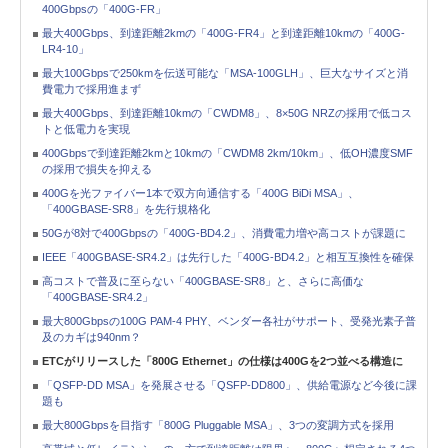
400Gbpsの「400G-FR」
最大400Gbps、到達距離2kmの「400G-FR4」と到達距離10kmの「400G-
LR4-10」
最大100Gbpsで250kmを伝送可能な「MSA-100GLH」、巨大なサイズと消
費電力で採用進まず
最大400Gbps、到達距離10kmの「CWDM8」、8×50G NRZの採用で低コス
トと低電力を実現
400Gbpsで到達距離2kmと10kmの「CWDM8 2km/10km」、低OH濃度SMF
の採用で損失を抑える
400Gを光ファイバー1本で双方向通信する「400G BiDi MSA」、
「400GBASE-SR8」を先行規格化
50Gが8対で400Gbpsの「400G-BD4.2」、消費電力増や高コストが課題に
IEEE「400GBASE-SR4.2」は先行した「400G-BD4.2」と相互互換性を確保
高コストで普及に至らない「400GBASE-SR8」と、さらに高価な
「400GBASE-SR4.2」
最大800Gbpsの100G PAM-4 PHY、ベンダー各社がサポート、受発光素子普
及のカギは940nm？
ETCがリリースした「800G Ethernet」の仕様は400Gを2つ並べる構造に
「QSFP-DD MSA」を発展させる「QSFP-DD800」、供給電源など今後に課
題も
最大800Gbpsを目指す「800G Pluggable MSA」、3つの変調方式を採用