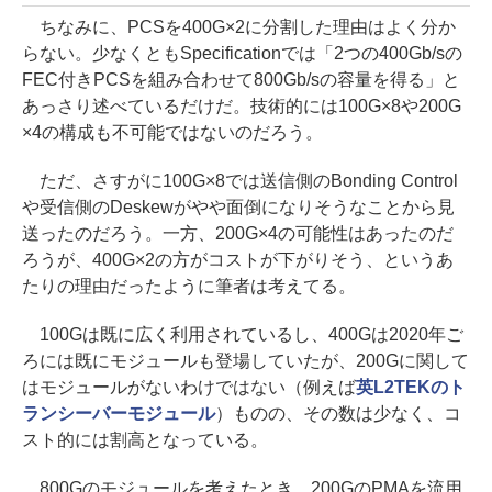
ちなみに、PCSを400G×2に分割した理由はよく分か
らない。少なくともSpecificationでは「2つの400Gb/sの
FEC付きPCSを組み合わせて800Gb/sの容量を得る」と
あっさり述べているだけだ。技術的には100G×8や200G
×4の構成も不可能ではないのだろう。
ただ、さすがに100G×8では送信側のBonding Control
や受信側のDeskewがやや面倒になりそうなことから見
送ったのだろう。一方、200G×4の可能性はあったのだ
ろうが、400G×2の方がコストが下がりそう、というあ
たりの理由だったように筆者は考えてる。
100Gは既に広く利用されているし、400Gは2020年ご
ろには既にモジュールも登場していたが、200Gに関して
はモジュールがないわけではない（例えば
英L2TEKのト
ランシーバーモジュール
）ものの、その数は少なく、コ
スト的には割高となっている。
800Gのモジュールを考えたとき、200GのPMAを流用