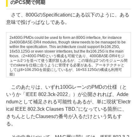
のPCS間で同期
さて、800GのSpecificationにある以下のように、ある
意味で投げっぱなしである。
2x400G PMDs could be used to form an 800G interface, for instance
2x400GBASE-DR4 modules, though skew needs to be managed to be
within the specification. This architecture could support 8x106.25G,
16x53.125G or even slower interfaces, but the 8x106.25G is the main
focus.（2×400G PMDという構成も可能であり、400GBASE-DR4モジ
ュール2つを並べて使う選択肢もあるが、この場合は2つのモジュール間
でのskewを仕様に合うように管理する必要がある。アーキテクチャと
しては8×106.25Gを前提にしているが、16×53.125Gの構成も利用可
能）
このあたりは、いずれ100GレーンのPMDの仕様（と
いうか「IEEE 802.3ck-2022」）が公開されれば、Adde
ndumとして補足される可能性もあるが、単に現状"Electr
ical IEEE 802.3ck Clauses TBD."になっている箇所に、
きちんとしたClausesの番号が入るだけという気もす
る。