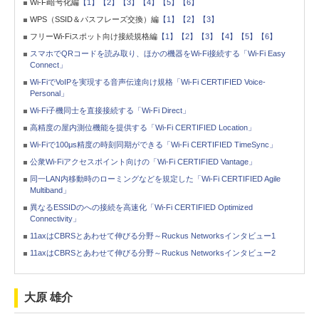
Wi-Fi暗号化編
【1】
【2】
【3】
【4】
【5】
【6】
WPS（SSID＆パスフレーズ交換）編
【1】
【2】
【3】
フリーWi-Fiスポット向け接続規格編
【1】
【2】
【3】
【4】
【5】
【6】
スマホでQRコードを読み取り、ほかの機器をWi-Fi接続する「Wi-Fi Easy
Connect」
Wi-FiでVoIPを実現する音声伝達向け規格「Wi-Fi CERTIFIED Voice-
Personal」
Wi-Fi子機同士を直接接続する「Wi-Fi Direct」
高精度の屋内測位機能を提供する「Wi-Fi CERTIFIED Location」
Wi-Fiで100μs精度の時刻同期ができる「Wi-Fi CERTIFIED TimeSync」
公衆Wi-Fiアクセスポイント向けの「Wi-Fi CERTIFIED Vantage」
同一LAN内移動時のローミングなどを規定した「Wi-Fi CERTIFIED Agile
Multiband」
異なるESSIDのへの接続を高速化「Wi-Fi CERTIFIED Optimized
Connectivity」
11axはCBRSとあわせて伸びる分野～Ruckus Networksインタビュー1
11axはCBRSとあわせて伸びる分野～Ruckus Networksインタビュー2
大原 雄介