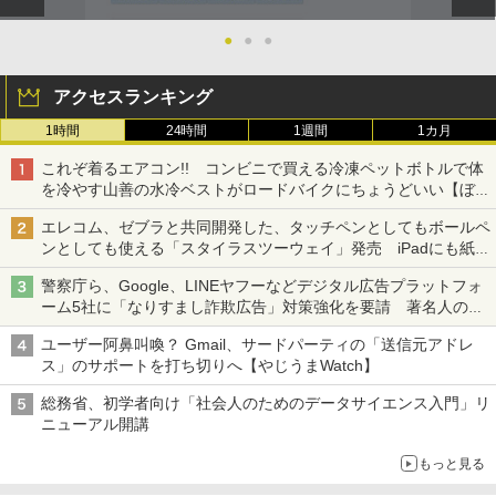
●
●
●
アクセスランキング
1時間
24時間
1週間
1カ月
これぞ着るエアコン!! コンビニで買える冷凍ペットボトルで体
を冷やす山善の水冷ベストがロードバイクにちょうどいい【ぼっ
ち・ざ・ろーど！その14】【空いた時間でなにしてる？】
エレコム、ゼブラと共同開発した、タッチペンとしてもボールペ
ンとしても使える「スタイラスツーウェイ」発売 iPadにも紙に
も、持ち替えずに書き込める
警察庁ら、Google、LINEヤフーなどデジタル広告プラットフォ
ーム5社に「なりすまし詐欺広告」対策強化を要請 著名人の写
真や映像を使った投資詐欺などへの対策として
ユーザー阿鼻叫喚？ Gmail、サードパーティの「送信元アドレ
ス」のサポートを打ち切りへ【やじうまWatch】
総務省、初学者向け「社会人のためのデータサイエンス入門」リ
ニューアル開講
もっと見る