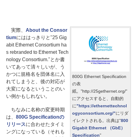
実際、
About the Consor
tium
にははっきりと"25 Gig
abit Ethernet Consortium ha
s rebranded to Ethernet Tech
nology Consortium."とか書
いてあって清々しいが、う
かつに規格名を団体名に入
800G Ethernet Specification
れてしまうと、後の対応が
の表
大変になるということのい
紙。"http://25gethernet.org/"
い例かもしれない。
にアクセスすると、自動的
に
"https://ethernettechnol
ちなみに名称の変更時期
ogyconsortium.org/"
にリダ
は、
800G Specificationの
イレクトされる。出典は"
800
リリース
に合わせたタイミ
Gigabit Ethernet （GbE）
ングになっている（それも
Specification
"