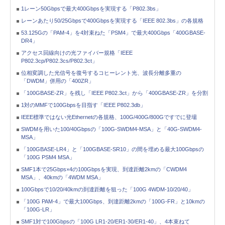
1レーン50Gbpsで最大400Gbpsを実現する「P802.3bs」
レーンあたり50/25Gbpsで400Gbpsを実現する「IEEE 802.3bs」の各規格
53.125Gの「PAM-4」を4対束ねた「PSM4」で最大400Gbps「400GBASE-
DR4」
アクセス回線向けの光ファイバー規格「IEEE
P802.3cp/P802.3cs/P802.3ct」
位相変調した光信号を復号するコヒーレント光、波長分離多重の
「DWDM」併用の「400ZR」
「100GBASE-ZR」を残し「IEEE P802.3ct」から「400GBASE-ZR」を分割
1対のMMFで100Gbpsを目指す「IEEE P802.3db」
IEEE標準ではない光Ethernetの各規格、100G/400G/800Gですでに登場
SWDMを用いた100/40Gbpsの「100G-SWDM4-MSA」と「40G-SWDM4-
MSA」
「100GBASE-LR4」と「100GBASE-SR10」の間を埋める最大100Gbpsの
「100G PSM4 MSA」
SMF1本で25Gbps×4の100Gbpsを実現、到達距離2kmの「CWDM4
MSA」、40kmの「4WDM MSA」
100Gbpsで10/20/40kmの到達距離を狙った「100G 4WDM-10/20/40」
「100G PAM-4」で最大100Gbps、到達距離2kmの「100G-FR」と10kmの
「100G-LR」
SMF1対で100Gbpsの「100G LR1-20/ER1-30/ER1-40」、4本束ねて