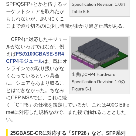
SPF/QSFP+とかと伍するマ
Specification Revision 1.0の
ーケットシェアを取れたか
Table 5-5
もしれないが、あいにくこ
こまで割り切るのに少し時間が掛かり過ぎた感がある。
CFP4に対応したモジュー
ルがないわけではなが、例
えば
FSの100GBASE-SR4
CFP4モジュール
は、既にオ
ンラインでの取り扱いがな
出典はCFP4 Hardware
くなっているという具合
Specification Revision 1.0の
に、シェアをあまり取るこ
Figure 5-1
とはできなかった。ちなみ
にCFP MSAでは、これに続
く「CFP8」の仕様を策定しているが、これは400G Ethe
rnetに対応した規格なので、また後で触れることとした
い。
25GBASE-CRに対応する「SFP28」など、SFP系列