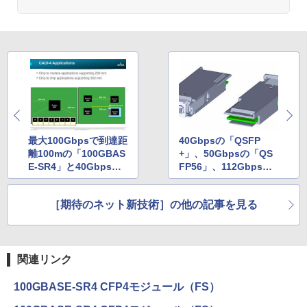
最大100Gbpsで到達距
40Gbpsの「QSFP
離100mの「100GBAS
+」、50Gbpsの「QS
E-SR4」と40Gbpsで4
FP56」、112Gbpsの
0kmの「40GBASE-ER
「SFP-DD」「QSFP2
4」
8」
［期待のネット新技術］の他の記事を見る
関連リンク
100GBASE-SR4 CFP4モジュール（FS）