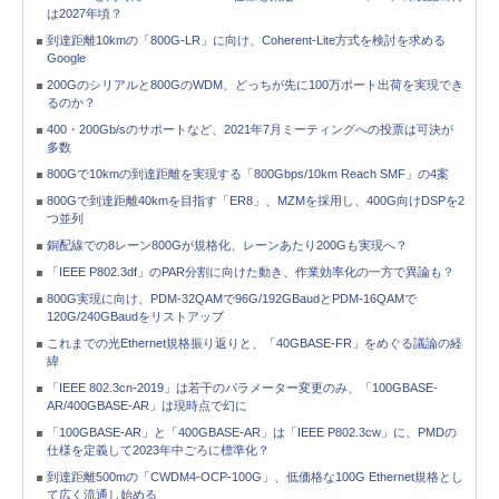
は2027年頃？
到達距離10kmの「800G-LR」に向け、Coherent-Lite方式を検討を求める
Google
200Gのシリアルと800GのWDM、どっちが先に100万ポート出荷を実現でき
るのか？
400・200Gb/sのサポートなど、2021年7月ミーティングへの投票は可決が
多数
800Gで10kmの到達距離を実現する「800Gbps/10km Reach SMF」の4案
800Gで到達距離40kmを目指す「ER8」、MZMを採用し、400G向けDSPを2
つ並列
銅配線での8レーン800Gが規格化、レーンあたり200Gも実現へ？
「IEEE P802.3df」のPAR分割に向けた動き、作業効率化の一方で異論も？
800G実現に向け、PDM-32QAMで96G/192GBaudとPDM-16QAMで
120G/240GBaudをリストアップ
これまでの光Ethernet規格振り返りと、「40GBASE-FR」をめぐる議論の経
緯
「IEEE 802.3cn-2019」は若干のパラメーター変更のみ、「100GBASE-
AR/400GBASE-AR」は現時点で幻に
「100GBASE-AR」と「400GBASE-AR」は「IEEE P802.3cw」に、PMDの
仕様を定義して2023年中ごろに標準化？
到達距離500mの「CWDM4-OCP-100G」、低価格な100G Ethernet規格とし
て広く流通し始める