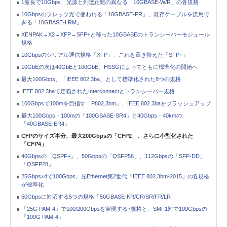
1波長で10Gbps、光源と到達距離の異なる「10GBASE-W/R」の各規格
10Gbpsのフレッツ光で使われる「10GBASE-PR」、既存ケーブルを流用で
きる「10GBASE-LRM」
XENPAK→X2→XFP→SFP+と移った10GBASEのトランシーバーモジュール
規格
10Gbpsのシリアル通信規格「XFP」、これを置き換えた「SFP+」
10GbEの次は40GbEと100GbE、HSSGによってともに標準化の開始へ
最大100Gbps、「IEEE 802.3ba」として標準化された8つの規格
IEEE 802.3baで定義されたInterconnectとトランシーバー規格
100Gbpsで100mを目指す「P802.3bm」、IEEE 802.3baをブラッシュアップ
最大100Gbps・100mの「100GBASE-SR4」と40Gbps・40kmの
「40GBASE-ER4」
CFPのサイズ半分、最大200Gbpsの「CFP2」、さらに小型化された
「CFP4」
40Gbpsの「QSPF+」、50Gbpsの「QSFP56」、112Gbpsの「SFP-DD」
「QSFP28」
25Gbps×4で100Gbps、光Ethernet第2世代「IEEE 802.3bm-2015」の各規格
が標準化
50Gbpsに対応する5つの規格「50GBASE-KR/CR/SR/FR/LR」
「25G PAM-4」で100/200Gbpsを実現する7規格と、SMF1対で100Gbpsの
「100G PAM-4」