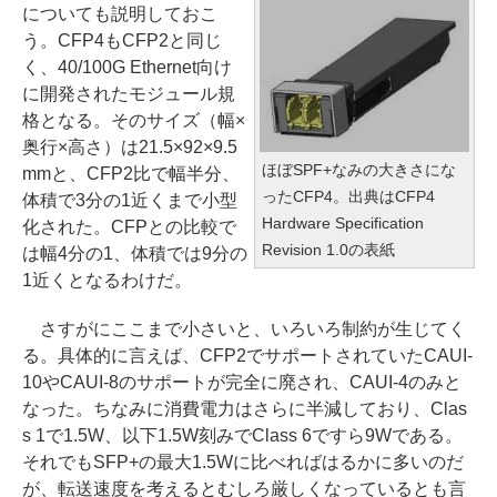
についても説明しておこ
う。CFP4もCFP2と同じ
く、40/100G Ethernet向け
に開発されたモジュール規
格となる。そのサイズ（幅×
奥行×高さ）は21.5×92×9.5
ほぼSPF+なみの大きさにな
mmと、CFP2比で幅半分、
ったCFP4。出典はCFP4
体積で3分の1近くまで小型
Hardware Specification
化された。CFPとの比較で
Revision 1.0の表紙
は幅4分の1、体積では9分の
1近くとなるわけだ。
さすがにここまで小さいと、いろいろ制約が生じてく
る。具体的に言えば、CFP2でサポートされていたCAUI-
10やCAUI-8のサポートが完全に廃され、CAUI-4のみと
なった。ちなみに消費電力はさらに半減しており、Clas
s 1で1.5W、以下1.5W刻みでClass 6ですら9Wである。
それでもSFP+の最大1.5Wに比べればはるかに多いのだ
が、転送速度を考えるとむしろ厳しくなっているとも言