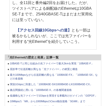
し、全11回と番外編2回をお届けした。だが、
ツイストペアによる銅配線のEthernetは10GBA
SE-Tまでで、25/40GBASE-Tはまだまだ実用化
には至っていない。
【アクセス回線10Gbpsへの道】
とも一部は
被るかもしれないが、ここでは光ファイバーを
利用する“光Ethernet”を紹介していこう。
「光Ethernetの歴史と発展」記事一覧
10BASE-Tと同じ仕組みの光ファイバーで最大2kmを実現「10BASE-F」
屈折率で伝送距離が異なる「光ファイバー」の材質と構造
最大100Mbpsながら伝送距離の異なる「100BASE-FX」「100BASE-SX」な
どの各規格
実効1Gbpsに到達した「1000BASE-SX/1000BASE-LX/1000BASE-CX」
拠点間接続に用いる「1000BASE-X」の各種関連規格
低価格な光ファイバーで1Gbpsを実現する車載向けがメインの「GEPOF」
10Mbpsの「MII」から1000MbpsのCisco独自規格「SGMII」まで