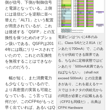
側が信号、下側が制御信号
と電源となっている。上側
には送信ピンを逆順に並べ
替えた「ALT1」という配置
が用意されているが、これ
は後述する「QSFP」との互
電源ピンはついに4本のみ
換性を保つためのオプショ
に。Class 5/6だと2.81A（ピ
ン扱いである。QSFPは201
ンあたり700mA）で、このあ
4年には既にリリースされて
たりが供給できる限界であ
いたので、これとの互換性
る。ちなみに定格状態ではピ
を無視することはできなか
ンあたり「500mA未満であら
ったのだろう。
ねばならない」（shall not
幅が短く、また消費電力
exceed 500mA）との注意書
も少なくなっているので、
きがあり、これを超えるケー
より高密度の実装も可能と
スではコネクタの供給元から
なっている。こう言っては
の同意が必要との記載もある
何だが、このCFP4がもっと
（CFP2も同様だ）。出典は
早く出ていれば、あるいはQ
CFP4 Hardware