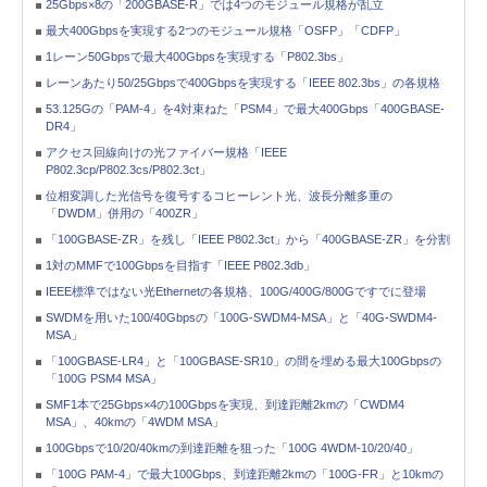
25Gbps×8の「200GBASE-R」では4つのモジュール規格が乱立
最大400Gbpsを実現する2つのモジュール規格「OSFP」「CDFP」
1レーン50Gbpsで最大400Gbpsを実現する「P802.3bs」
レーンあたり50/25Gbpsで400Gbpsを実現する「IEEE 802.3bs」の各規格
53.125Gの「PAM-4」を4対束ねた「PSM4」で最大400Gbps「400GBASE-
DR4」
アクセス回線向けの光ファイバー規格「IEEE
P802.3cp/P802.3cs/P802.3ct」
位相変調した光信号を復号するコヒーレント光、波長分離多重の
「DWDM」併用の「400ZR」
「100GBASE-ZR」を残し「IEEE P802.3ct」から「400GBASE-ZR」を分割
1対のMMFで100Gbpsを目指す「IEEE P802.3db」
IEEE標準ではない光Ethernetの各規格、100G/400G/800Gですでに登場
SWDMを用いた100/40Gbpsの「100G-SWDM4-MSA」と「40G-SWDM4-
MSA」
「100GBASE-LR4」と「100GBASE-SR10」の間を埋める最大100Gbpsの
「100G PSM4 MSA」
SMF1本で25Gbps×4の100Gbpsを実現、到達距離2kmの「CWDM4
MSA」、40kmの「4WDM MSA」
100Gbpsで10/20/40kmの到達距離を狙った「100G 4WDM-10/20/40」
「100G PAM-4」で最大100Gbps、到達距離2kmの「100G-FR」と10kmの