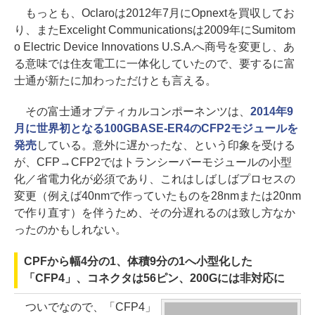
もっとも、Oclaroは2012年7月にOpnextを買収してお
り、またExcelight Communicationsは2009年にSumitom
o Electric Device Innovations U.S.A.へ商号を変更し、あ
る意味では住友電工に一体化していたので、要するに富
士通が新たに加わっただけとも言える。
その富士通オプティカルコンポーネンツは、
2014年9
月に世界初となる100GBASE-ER4のCFP2モジュールを
発売
している。意外に遅かったな、という印象を受ける
が、CFP→CFP2ではトランシーバーモジュールの小型
化／省電力化が必須であり、これはしばしばプロセスの
変更（例えば40nmで作っていたものを28nmまたは20nm
で作り直す）を伴うため、その分遅れるのは致し方なか
ったのかもしれない。
CPFから幅4分の1、体積9分の1へ小型化した
「CFP4」、コネクタは56ピン、200Gには非対応に
ついでなので、「CFP4」