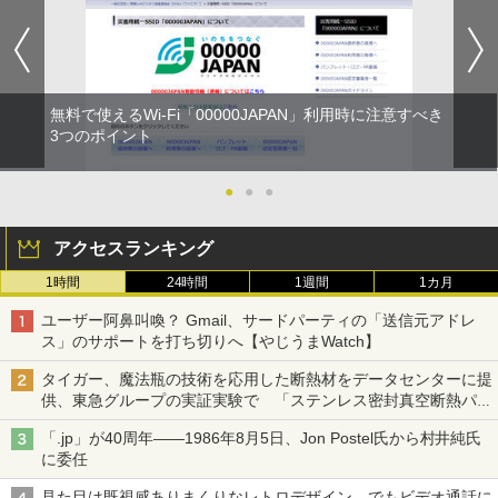
無料で使えるWi-Fi「00000JAPAN」利用時に注意すべき
3つのポイント
●
●
●
アクセスランキング
1時間
24時間
1週間
1カ月
ユーザー阿鼻叫喚？ Gmail、サードパーティの「送信元アドレ
ス」のサポートを打ち切りへ【やじうまWatch】
タイガー、魔法瓶の技術を応用した断熱材をデータセンターに提
供、東急グループの実証実験で 「ステンレス密封真空断熱パネ
ル TIVIP」
「.jp」が40周年――1986年8月5日、Jon Postel氏から村井純氏
に委任
見た目は既視感ありまくりなレトロデザイン、でもビデオ通話に