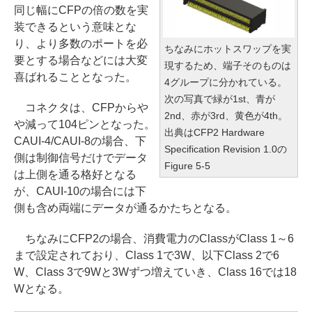
同じ幅にCFPの倍の数を実
装できるという意味とな
り、より多数のポートを必
ちなみにホットスワップを実
要とする場合などには大変
現するため、端子そのものは
喜ばれることとなった。
4グループに分かれている。
次の写真で緑が1st、青が
コネクタは、CFPからや
2nd、赤が3rd、黄色が4th。
や減って104ピンとなった。
出典はCFP2 Hardware
CAUI-4/CAUI-8の場合、下
Specification Revision 1.0の
側は制御信号だけでデータ
Figure 5-5
は上側を通る格好となる
が、CAUI-10の場合には下
側も含め両端にデータが通るかたちとなる。
ちなみにCFP2の場合、消費電力のClassがClass 1～6
まで設定されており、Class 1で3W、以下Class 2で6
W、Class 3で9Wと3Wずつ増えていき、Class 16では18
Wとなる。