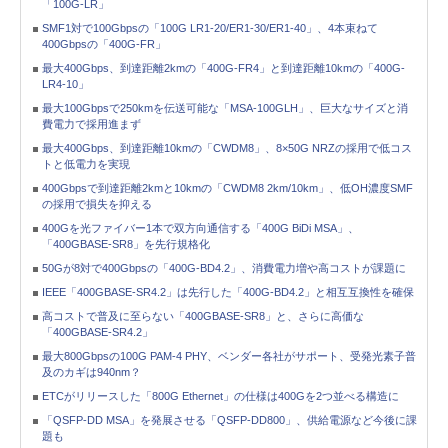
「100G-LR」
SMF1対で100Gbpsの「100G LR1-20/ER1-30/ER1-40」、4本束ねて
400Gbpsの「400G-FR」
最大400Gbps、到達距離2kmの「400G-FR4」と到達距離10kmの「400G-
LR4-10」
最大100Gbpsで250kmを伝送可能な「MSA-100GLH」、巨大なサイズと消
費電力で採用進まず
最大400Gbps、到達距離10kmの「CWDM8」、8×50G NRZの採用で低コス
トと低電力を実現
400Gbpsで到達距離2kmと10kmの「CWDM8 2km/10km」、低OH濃度SMF
の採用で損失を抑える
400Gを光ファイバー1本で双方向通信する「400G BiDi MSA」、
「400GBASE-SR8」を先行規格化
50Gが8対で400Gbpsの「400G-BD4.2」、消費電力増や高コストが課題に
IEEE「400GBASE-SR4.2」は先行した「400G-BD4.2」と相互互換性を確保
高コストで普及に至らない「400GBASE-SR8」と、さらに高価な
「400GBASE-SR4.2」
最大800Gbpsの100G PAM-4 PHY、ベンダー各社がサポート、受発光素子普
及のカギは940nm？
ETCがリリースした「800G Ethernet」の仕様は400Gを2つ並べる構造に
「QSFP-DD MSA」を発展させる「QSFP-DD800」、供給電源など今後に課
題も