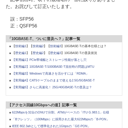
た。お詫びして訂正いたします。
誤：SFP56
正：QSFP56
「10GBASE-T、ついに普及へ？」記事一覧
【
技術編1
】【
技術編2
】【
技術編3
】10GBASE-Tの基本仕様とは？
【
歴史編1
】【
歴史編2
】【
歴史編3
】10GBASE-Tの普及状況
【実用編1】PCIe帯域幅とストレージ性能が落とし穴
【実用編2】10GBASE-T/1000BASE-T混在時の問題はMTU
【実用編3】Windowsで高速さを活かすには「RDMA」
【実用編4】CAT5ケーブルのままで使える2.5G/5GBASE-T
【実用編5】さらに高速化！ 25G/40GBASE-Tの普及は？
【アクセス回線10Gbpsへの道】記事一覧
622Mbpsを32台のONUで分割、ATMがベースの「ITU G.983.1」仕様
「Bフレッツ」（100Mbps）に採用された最大622Mbpsの「B-PON」
IEEE 802.3ahとして標準化された1Gbpsの「GE-PON」