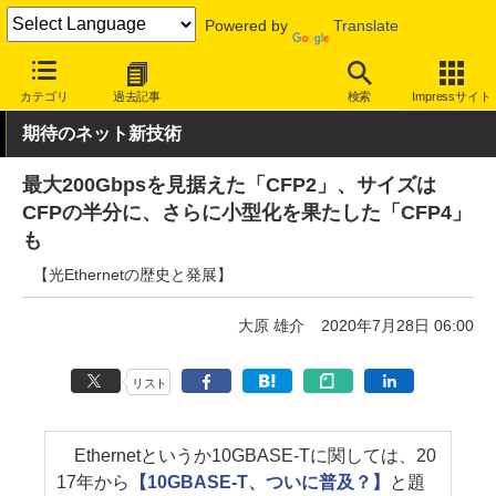
Powered by
Translate
INTERNET Watch
トピック
業界動向
技術/規格
カテゴリ
過去記事
検索
Impressサイト
期待のネット新技術
最大200Gbpsを見据えた「CFP2」、サイズは
CFPの半分に、さらに小型化を果たした「CFP4」
も
【光Ethernetの歴史と発展】
大原 雄介
2020年7月28日 06:00
リスト
Ethernetというか10GBASE-Tに関しては、20
17年から
【10GBASE-T、ついに普及？】
と題