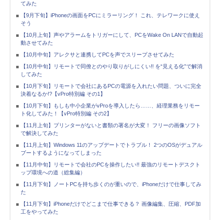
てみた
【9月下旬】iPhoneの画面をPCにミラーリング！ これ、テレワークに使え
そう
【10月上旬】声やアラームをトリガーにして、PCをWake On LANで自動起
動させてみた
【10月中旬】アレクサと連携してPCを声でスリープさせてみた
【10月中旬】リモートで同僚とのやり取りがしにくい!! を“見える化”で解消
してみた
【10月下旬】リモートで会社にあるPCの電源を入れたい問題、ついに完全
決着なるか!?【vPro特別編 その1】
【10月下旬】もしも中小企業がvProを導入したら……、経理業務をリモー
ト化してみた！【vPro特別編 その2】
【11月上旬】プリンターがないと書類の署名が大変！ フリーの画像ソフト
で解決してみた
【11月上旬】Windows 11のアップデートでトラブル！ 2つのOSがデュアル
ブートするようになってしまった
【11月中旬】リモートで会社のPCを操作したい!! 最強のリモートデスクト
ップ環境への道（総集編）
【11月下旬】ノートPCを持ち歩くのが重いので、iPhoneだけで仕事してみ
た
【11月下旬】iPhoneだけでどこまで仕事できる？ 画像編集、圧縮、PDF加
工をやってみた