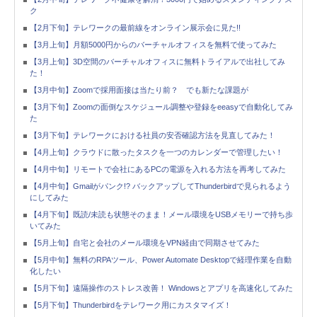
ク
【2月下旬】テレワークの最前線をオンライン展示会に見た!!
【3月上旬】月額5000円からのバーチャルオフィスを無料で使ってみた
【3月上旬】3D空間のバーチャルオフィスに無料トライアルで出社してみ
た！
【3月中旬】Zoomで採用面接は当たり前？ でも新たな課題が
【3月下旬】Zoomの面倒なスケジュール調整や登録をeeasyで自動化してみ
た
【3月下旬】テレワークにおける社員の安否確認方法を見直してみた！
【4月上旬】クラウドに散ったタスクを一つのカレンダーで管理したい！
【4月中旬】リモートで会社にあるPCの電源を入れる方法を再考してみた
【4月中旬】Gmailがパンク!? バックアップしてThunderbirdで見られるよう
にしてみた
【4月下旬】既読/未読も状態そのまま！メール環境をUSBメモリーで持ち歩
いてみた
【5月上旬】自宅と会社のメール環境をVPN経由で同期させてみた
【5月中旬】無料のRPAツール、Power Automate Desktopで経理作業を自動
化したい
【5月下旬】遠隔操作のストレス改善！ Windowsとアプリを高速化してみた
【5月下旬】Thunderbirdをテレワーク用にカスタマイズ！