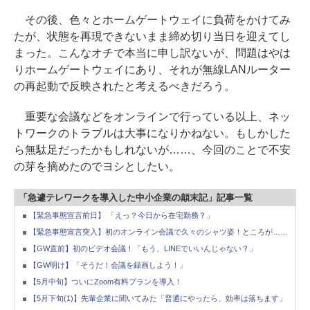
その後、色々とホームゲートウェイに負荷をかけてみ
たが、状態を再現できないまま締め切り当日を迎えてし
まった。こんなオチで本当に申し訳ないが、問題はやは
りホームゲートウェイにあり、それが無線LANルーター
の再起動で反映されたと考えるべきだろう。
重要な会議などをオンラインで行っている以上、ネッ
トワークのトラブルは大事になりかねない。もしかした
ら無駄足だったかもしれないが……、今回のことで不安
の芽を摘めたのでヨシとしたい。
「急遽テレワークを導入した中小企業の顛末記」記事一覧
【緊急事態宣言前日】 「えっ？今日から在宅勤務？」
【緊急事態宣言突入】初のオンライン会議で久々のシャツ姿！ところが……
【GW直前】初のビデオ会議！「もう、LINEでいいんじゃない？」
【GW明け】「そうだ！会議を録画しよう！」
【5月中旬】ついにZoom有料プランを導入！
【5月下旬(1)】先輩企業に聞いてみた「普通にやったら、効率は落ちます」