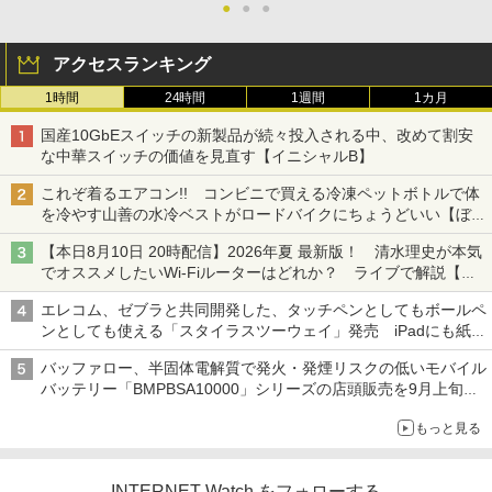
●
●
●
アクセスランキング
1時間
24時間
1週間
1カ月
国産10GbEスイッチの新製品が続々投入される中、改めて割安
な中華スイッチの価値を見直す【イニシャルB】
これぞ着るエアコン!! コンビニで買える冷凍ペットボトルで体
を冷やす山善の水冷ベストがロードバイクにちょうどいい【ぼっ
ち・ざ・ろーど！その14】【空いた時間でなにしてる？】
【本日8月10日 20時配信】2026年夏 最新版！ 清水理史が本気
でオススメしたいWi-Fiルーターはどれか？ ライブで解説【清
水理史の「イニシャルB」チャンネル】
エレコム、ゼブラと共同開発した、タッチペンとしてもボールペ
ンとしても使える「スタイラスツーウェイ」発売 iPadにも紙に
も、持ち替えずに書き込める
バッファロー、半固体電解質で発火・発煙リスクの低いモバイル
バッテリー「BMPBSA10000」シリーズの店頭販売を9月上旬に
開始
もっと見る
INTERNET Watch をフォローする