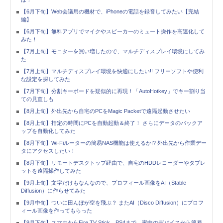
【6月下旬】Web会議用の機材で、iPhoneの電話を録音してみたい【完結
編】
【6月下旬】無料アプリでマイクやスピーカーのミュート操作を高速化して
みた！
【7月上旬】モニターを買い増したので、マルチディスプレイ環境にしてみ
た
【7月上旬】マルチディスプレイ環境を快適にしたい!! フリーソフトや便利
な設定を探してみた
【7月下旬】分割キーボードを疑似的に再現！「AutoHotkey」でキー割り当
ての見直しも
【8月上旬】外出先から自宅のPCをMagic Packetで遠隔起動させたい
【8月上旬】指定の時間にPCを自動起動＆終了！ さらにデータのバックア
ップを自動化してみた
【8月下旬】Wi-Fiルーターの簡易NAS機能は使えるか!? 外出先から作業デー
タにアクセスしたい！
【8月下旬】リモートデスクトップ経由で、自宅のHDDレコーダーやタブレ
ットを遠隔操作してみた
【9月上旬】文字だけもなんなので、プロフィール画像をAI（Stable
Diffusion）に作らせてみた
【9月中旬】ついに田んぼが空を飛ぶ？ またAI（Disco Diffusion）にプロフ
ィール画像を作ってもらった
【9月下旬】スマホからFire TV Stick、PS4まで、家中のデバイスから簡易