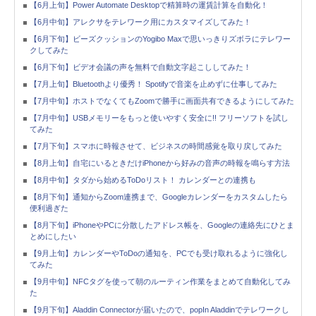
【6月上旬】Power Automate Desktopで精算時の運賃計算を自動化！
【6月中旬】アレクサをテレワーク用にカスタマイズしてみた！
【6月下旬】ビーズクッションのYogibo Maxで思いっきりズボラにテレワー
クしてみた
【6月下旬】ビデオ会議の声を無料で自動文字起こししてみた！
【7月上旬】Bluetoothより優秀！ Spotifyで音楽を止めずに仕事してみた
【7月中旬】ホストでなくてもZoomで勝手に画面共有できるようにしてみた
【7月中旬】USBメモリーをもっと使いやすく安全に!! フリーソフトを試し
てみた
【7月下旬】スマホに時報させて、ビジネスの時間感覚を取り戻してみた
【8月上旬】自宅にいるときだけiPhoneから好みの音声の時報を鳴らす方法
【8月中旬】タダから始めるToDoリスト！ カレンダーとの連携も
【8月下旬】通知からZoom連携まで、Googleカレンダーをカスタムしたら
便利過ぎた
【8月下旬】iPhoneやPCに分散したアドレス帳を、Googleの連絡先にひとま
とめにしたい
【9月上旬】カレンダーやToDoの通知を、PCでも受け取れるように強化し
てみた
【9月中旬】NFCタグを使って朝のルーティン作業をまとめて自動化してみ
た
【9月下旬】Aladdin Connectorが届いたので、popIn Aladdinでテレワークし