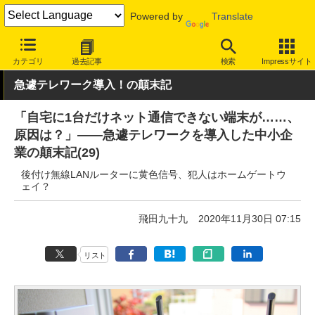
Powered by
Translate
INTERNET Watch
トピック
仕事/働き方
テレワーク
カテゴリ
過去記事
検索
Impressサイト
急遽テレワーク導入！の顛末記
「自宅に1台だけネット通信できない端末が……、
原因は？」――急遽テレワークを導入した中小企
業の顛末記(29)
後付け無線LANルーターに黄色信号、犯人はホームゲートウ
ェイ？
飛田九十九
2020年11月30日 07:15
リスト