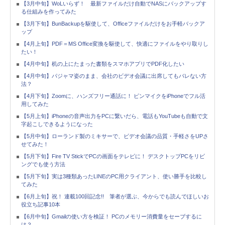
【3月中旬】WoLいらず！ 最新ファイルだけ自動でNASにバックアップす
る仕組みを作ってみた
【3月下旬】BunBackupを駆使して、Officeファイルだけをお手軽バックア
ップ
【4月上旬】PDF＝MS Office変換を駆使して、快適にファイルをやり取りし
たい！
【4月中旬】机の上にたまった書類をスマホアプリでPDF化したい
【4月中旬】パジャマ姿のまま、会社のビデオ会議に出席してもバレない方
法？
【4月下旬】Zoomに、ハンズフリー通話に！ ピンマイクをiPhoneでフル活
用してみた
【5月上旬】iPhoneの音声出力をPCに繋いだら、電話もYouTubeも自動で文
字起こしできるようになった
【5月中旬】ローランド製のミキサーで、ビデオ会議の品質・手軽さをUPさ
せてみた！
【5月下旬】Fire TV StickでPCの画面をテレビに！ デスクトップPCをリビ
ングでも使う方法
【5月下旬】実は3種類あったLINEのPC用クライアント、使い勝手を比較し
てみた
【6月上旬】祝！ 連載100回記念!! 筆者が選ぶ、今からでも読んでほしいお
役立ち記事10本
【6月中旬】Gmailの使い方を検証！ PCのメモリー消費量をセーブするに
は？