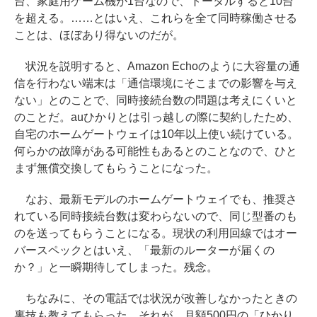
台、家庭用ゲーム機が1台なので、トータルすると10台
を超える。……とはいえ、これらを全て同時稼働させる
ことは、ほぼあり得ないのだが。
状況を説明すると、Amazon Echoのように大容量の通
信を行わない端末は「通信環境にそこまでの影響を与え
ない」とのことで、同時接続台数の問題は考えにくいと
のことだ。auひかりとは引っ越しの際に契約したため、
自宅のホームゲートウェイは10年以上使い続けている。
何らかの故障がある可能性もあるとのことなので、ひと
まず無償交換してもらうことになった。
なお、最新モデルのホームゲートウェイでも、推奨さ
れている同時接続台数は変わらないので、同じ型番のも
のを送ってもらうことになる。現状の利用回線ではオー
バースペックとはいえ、「最新のルーターが届くの
か？」と一瞬期待してしまった。残念。
ちなみに、その電話では状況が改善しなかったときの
裏技も教えてもらった。それが、月額500円の「ひかり