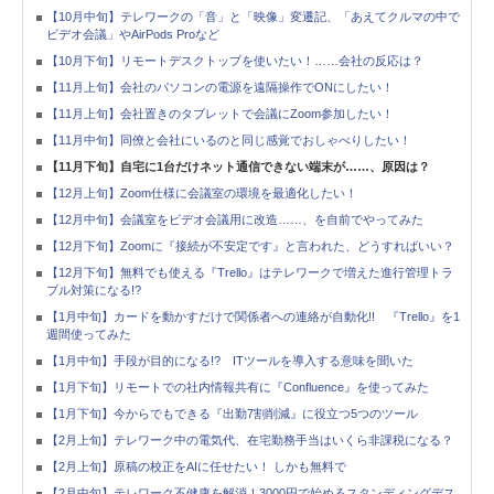
【10月中旬】テレワークの「音」と「映像」変遷記、「あえてクルマの中で
ビデオ会議」やAirPods Proなど
【10月下旬】リモートデスクトップを使いたい！……会社の反応は？
【11月上旬】会社のパソコンの電源を遠隔操作でONにしたい！
【11月上旬】会社置きのタブレットで会議にZoom参加したい！
【11月中旬】同僚と会社にいるのと同じ感覚でおしゃべりしたい！
【11月下旬】自宅に1台だけネット通信できない端末が……、原因は？
【12月上旬】Zoom仕様に会議室の環境を最適化したい！
【12月中旬】会議室をビデオ会議用に改造……、を自前でやってみた
【12月下旬】Zoomに『接続が不安定です』と言われた、どうすればいい？
【12月下旬】無料でも使える『Trello』はテレワークで増えた進行管理トラ
ブル対策になる!?
【1月中旬】カードを動かすだけで関係者への連絡が自動化!! 『Trello』を1
週間使ってみた
【1月中旬】手段が目的になる!? ITツールを導入する意味を聞いた
【1月下旬】リモートでの社内情報共有に『Confluence』を使ってみた
【1月下旬】今からでもできる『出勤7割削減』に役立つ5つのツール
【2月上旬】テレワーク中の電気代、在宅勤務手当はいくら非課税になる？
【2月上旬】原稿の校正をAIに任せたい！ しかも無料で
【2月中旬】テレワーク不健康を解消！3000円で始めるスタンディングデス