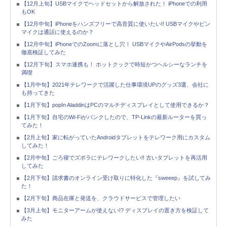
【12月上旬】USBマイクでヘッドセットから解放された！ iPhoneでの利用
もOK
【12月中旬】iPhoneをハンズフリーで高音質に使いたい!! USBマイクやピン
マイクは通話に使えるのか？
【12月中旬】iPhoneでのZoomに落とし穴！ USBマイクやAirPodsの挙動を
徹底検証してみた
【12月下旬】スマホ連携も！ ホットクックで時短かつヘルシーなランチを
満喫
【1月中旬】2021年テレワークで活躍した仕事環境UPのグッズ3選、会社に
も持ってきた
【1月下旬】popIn AladdinはPCのマルチディスプレイとして使用できるか？
【1月下旬】自宅のWi-Fiがパンクしたので、TP-Linkの最新ルーターを買っ
てみた！
【2月上旬】家に転がっていたAndroidタブレットをテレワーク用にカスタム
してみた！
【2月中旬】ごろ寝でズボラにテレワークしたい!! 古いタブレットを再活用
してみた
【2月下旬】請求書のオンライン受け取りに特化した『sweeep』を試してみ
た！
【2月下旬】商品在庫と発送を、クラウドサービスで管理したい
【3月上旬】モニターアームが使えない!? ディスプレイの置き方を検証して
みた