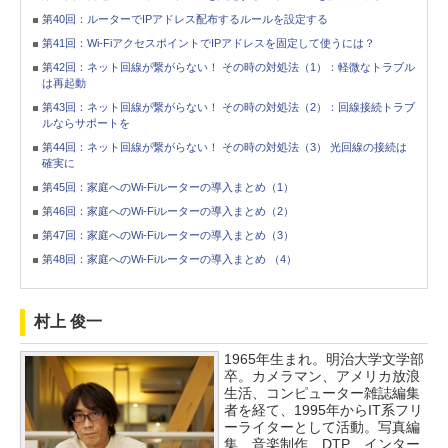
第40回：ルーターでIPアドレス配布するルールを設定する
第41回：Wi-FiアクセスポイントでIPアドレスを固定して使うには？
第42回：ネット回線が繋がらない！ その時の対処法（1）：軽微なトラブル
は再起動
第43回：ネット回線が繋がらない！ その時の対処法（2）：回線接続トラブ
ルならサポートを
第44回：ネット回線が繋がらない！ その時の対処法（3） 光回線の接続は
確実に
第45回：家庭へのWi-Fiルーターの導入まとめ（1）
第46回：家庭へのWi-Fiルーターの導入まとめ（2）
第47回：家庭へのWi-Fiルーターの導入まとめ（3）
第48回：家庭へのWi-Fiルーターの導入まとめ （4）
村上 俊一
1965年生まれ。明治大学文学部
卒。カメラマン、アメリカ放浪
生活、コンピューター雑誌編集
者を経て、1995年からIT系フリ
ーライターとして活動。写真編
集、音楽制作、DTP、インター