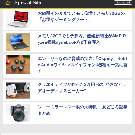
Special Site
お値段そのままでメモリ倍増！メモリ32GBの
「お得なゲーミングノート」
メモリ32GBでも予算内。産経新聞社がAMD R
yzen搭載dynabookを2千台導入
エントリーなのに脅威の実力!「Osprey」Nobl
e Audioワイヤレスイヤフォン4機種を一気に聴
く
クリエイティブが作った2万円台の“小さなピュ
アオーディオスピーカー”
ソニーミラーレス一眼の大特集！ 見どころ記事
まとめ