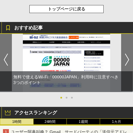
トップページに戻る
おすすめ記事
無料で使えるWi-Fi「00000JAPAN」利用時に注意すべき
3つのポイント
●
●
●
アクセスランキング
1時間
24時間
1週間
1カ月
ユーザー阿鼻叫喚？ Gmail、サードパーティの「送信元アドレ