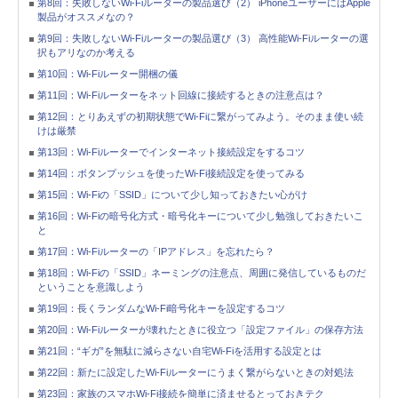
第8回：失敗しないWi-Fiルーターの製品選び（2） iPhoneユーザーにはApple
製品がオススメなの？
第9回：失敗しないWi-Fiルーターの製品選び（3） 高性能Wi-Fiルーターの選
択もアリなのか考える
第10回：Wi-Fiルーター開梱の儀
第11回：Wi-Fiルーターをネット回線に接続するときの注意点は？
第12回：とりあえずの初期状態でWi-Fiに繋がってみよう。そのまま使い続
けは厳禁
第13回：Wi-Fiルーターでインターネット接続設定をするコツ
第14回：ボタンプッシュを使ったWi-Fi接続設定を使ってみる
第15回：Wi-Fiの「SSID」について少し知っておきたい心がけ
第16回：Wi-Fiの暗号化方式・暗号化キーについて少し勉強しておきたいこ
と
第17回：Wi-Fiルーターの「IPアドレス」を忘れたら？
第18回：Wi-Fiの「SSID」ネーミングの注意点、周囲に発信しているものだ
ということを意識しよう
第19回：長くランダムなWi-Fi暗号化キーを設定するコツ
第20回：Wi-Fiルーターが壊れたときに役立つ「設定ファイル」の保存方法
第21回：“ギガ”を無駄に減らさない自宅Wi-Fiを活用する設定とは
第22回：新たに設定したWi-Fiルーターにうまく繋がらないときの対処法
第23回：家族のスマホWi-Fi接続を簡単に済ませるとっておきテク