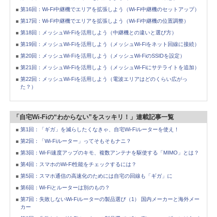
第16回：Wi-Fi中継機でエリアを拡張しよう（Wi-Fi中継機のセットアップ）
第17回：Wi-Fi中継機でエリアを拡張しよう（Wi-Fi中継機の位置調整）
第18回：メッシュWi-Fiを活用しよう（中継機との違いと選び方）
第19回：メッシュWi-Fiを活用しよう（メッシュWi-Fiをネット回線に接続）
第20回：メッシュWi-Fiを活用しよう（メッシュWi-FiのSSIDを設定）
第21回：メッシュWi-Fiを活用しよう（メッシュWi-Fiにサテライトを追加）
第22回：メッシュWi-Fiを活用しよう（電波エリアはどのくらい広がっ
た？）
「自宅Wi-Fiの“わからない”をスッキリ！」連載記事一覧
第1回：「ギガ」を減らしたくなきゃ、自宅Wi-Fiルーターを使え！
第2回：「Wi-Fiルーター」ってそもそもナニ？
第3回：Wi-Fi速度アップのキモ、複数アンテナを駆使する「MIMO」とは？
第4回：スマホのWi-Fi性能をチェックするには？
第5回：スマホ通信の高速化のためには自宅の回線も「ギガ」に
第6回：Wi-Fiとルーターは別のもの？
第7回：失敗しないWi-Fiルーターの製品選び（1） 国内メーカーと海外メー
カー