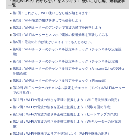
「自宅Wi-Fiの“わからない”をスッキリ！ 使いこなし編」連載記事
一覧
第1回：これから、Wi-Fi使いこなし編が始まります！
第2回：Wi-Fi電波の飛びを少しでも改善しよう
第3回：Wi-Fiルーターのアンテナで電波の飛びを改善しよう
第4回：Wi-Fiルーターとスマホで電波の反射効果を実験してみる
第5回：電波の出力は強けりゃイイってもんじゃない。
第6回：Wi-Fiルーターのチャンネル設定をチェック（チャンネル状況確認
編)
第7回：Wi-Fiルーターのチャンネル設定をチェック（チャンネル設定編）
第8回：Wi-Fiルーターのチャンネル設定をチェック（Amazon Echoの5GHz
帯接続編）
第9回：Wi-Fiルーターのチャンネル設定をチェック（iPhone編）
第10回 Wi-Fiルーターのチャンネル設定をチェック（モバイルWi-Fiルーター
での注意点）
第11回：Wi-Fiの電波の強さを正確に把握しよう（Wi-Fi電波強度の測定）
第12回：Wi-Fiの電波の強さを正確に把握しよう（間取り図の作成）
第13回：Wi-Fiの電波の強さを正確に把握しよう（ヒートマップの作成）
第14回：Wi-Fiの電波の強さを正確に把握しよう（Wi-Fiルーターの位置調
整）
第15回：Wi-Fi中継機でエリアを拡張しよう（Wi-Fi中継機の用意）