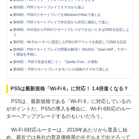
第83回：PS5リモートプレイでスマホから遊ぶ
第84回：PS5のリモートプレイをWindowsやMacで楽しむ
第85回：PS5リモートプレイで外出先から自宅に接続して遊ぶ
第86回：外出先からPS5のリモートプレイができないときはDMZを設定しよ
う
第87回：Wi-Fiルーターに固定したPS5のIPアドレスを指定してDMZを設定
第88回：PS5リモートプレイの問題を解消！ ASUSの「Open NAT」でポー
ト開放を手軽に
第89回： PS5で音楽を聴こう！ 「Spotify Free」が便利
第90回： PS5リモートプレイをモバイル回線のスマホで楽しむ
PS5は最新規格「Wi-Fi 6」に対応！ 1.4倍速くなる？
PS5は、最新規格である「Wi-Fi 6」に対応しているの
がポイントだ。PS5の導入を機会に、Wi-Fi 6対応のルー
ターへアップグレードするのもいいだろう。
Wi-Fi 6対応ルーターは、2019年あたりから普及し始
め、最近では各社の普及価格帯のモデルまで出そろって