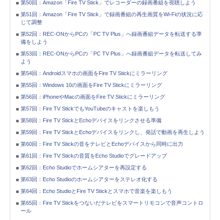
第50回：Amazon「Fire TV Stick」でレコーダーの録画番組を視聴しよう
第51回：Amazon「Fire TV Stick」で録画番組の再生画質をWi-Fiの状況に応
じて調整
第52回：REC-ONからPCの「PC TV Plus」へ録画番組データを転送する準
備をしよう
第53回：REC-ONからPCの「PC TV Plus」へ録画番組データを転送してみ
よう
第54回：Androidスマホの画面をFire TV Stickにミラーリング
第55回：Windows 10の画面をFire TV Stickにミラーリング
第56回：iPhoneやMacの画面をFire TV Stickにミラーリング
第57回：Fire TV StickでもYouTubeのキャストを楽しもう
第58回：Fire TV StickとEchoデバイスをリンクさせる準備
第59回：Fire TV StickとEchoデバイスをリンクし、発話で動画を再生しよう
第60回：Fire TV Stickの音をテレビとEchoデバイスから同時に出力
第61回：Fire TV Stickの音質をEcho Studioでグレードアップ
第62回：Echo Studioでホームシアターを再設定する
第63回：Echo Studioのホームシアターをステレオ化する
第64回：Echo StudioとFire TV Stickとスマホで音楽を楽しもう
第65回：Fire TV Stickをつないだテレビをスマートリモコンで音声コントロ
ール