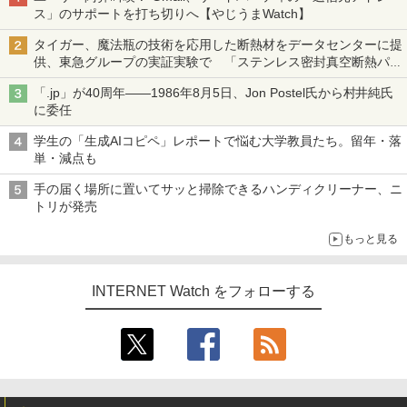
ス」のサポートを打ち切りへ【やじうまWatch】
タイガー、魔法瓶の技術を応用した断熱材をデータセンターに提
供、東急グループの実証実験で 「ステンレス密封真空断熱パネ
ル TIVIP」
「.jp」が40周年――1986年8月5日、Jon Postel氏から村井純氏
に委任
学生の「生成AIコピペ」レポートで悩む大学教員たち。留年・落
単・減点も
手の届く場所に置いてサッと掃除できるハンディクリーナー、ニ
トリが発売
もっと見る
INTERNET Watch をフォローする