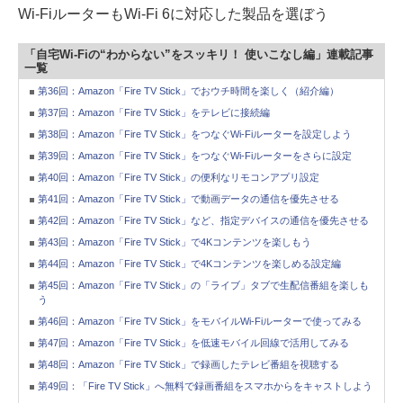
Wi-FiルーターもWi-Fi 6に対応した製品を選ぼう
「自宅Wi-Fiの“わからない”をスッキリ！ 使いこなし編」連載記事
一覧
第36回：Amazon「Fire TV Stick」でおウチ時間を楽しく（紹介編）
第37回：Amazon「Fire TV Stick」をテレビに接続編
第38回：Amazon「Fire TV Stick」をつなぐWi-Fiルーターを設定しよう
第39回：Amazon「Fire TV Stick」をつなぐWi-Fiルーターをさらに設定
第40回：Amazon「Fire TV Stick」の便利なリモコンアプリ設定
第41回：Amazon「Fire TV Stick」で動画データの通信を優先させる
第42回：Amazon「Fire TV Stick」など、指定デバイスの通信を優先させる
第43回：Amazon「Fire TV Stick」で4Kコンテンツを楽しもう
第44回：Amazon「Fire TV Stick」で4Kコンテンツを楽しめる設定編
第45回：Amazon「Fire TV Stick」の「ライブ」タブで生配信番組を楽しも
う
第46回：Amazon「Fire TV Stick」をモバイルWi-Fiルーターで使ってみる
第47回：Amazon「Fire TV Stick」を低速モバイル回線で活用してみる
第48回：Amazon「Fire TV Stick」で録画したテレビ番組を視聴する
第49回：「Fire TV Stick」へ無料で録画番組をスマホからをキャストしよう