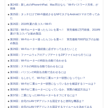
第24回：新しめのiPhoneやiPad、Mac同士なら「Wi-Fiパスワード共有」が
簡単
第25回：タッチだけでWi-Fi接続させるNFCタグをAndroidスマホで作ってみ
た
第26回：2018年夏の良コスパWi-Fi
第27回：Wi-Fiルーター迷ったらコレを選べ！ 実売価格1万円前後、2018年
夏の“良コスパ”お勧め製品
第28回：Wi-Fiルーター迷ったらコレを選べ！ 実売価格7000円以下のお勧
め製品
第29回：Wi-Fiルーター接続後に必ずやっておきたいこと
第30回：ファームウェアのアップデートをZIPファイルから行うには
第31回：Wi-Fiルーターの時刻を自動で合わせる
第32回：スマホの時刻を自動で合わせるには
第33回：パソコンの時刻を自動で合わせるには
第34回：もしかして、Wi-Fiが二重ルーター状態になってない？
第35回：Wi-Fiが二重ルーター状態になっているかを確認するツールは？
第36回：Wi-Fiが二重ルーターになっているか、実際の確認方法は？
第37回：二重になったWi-Fiルーターをオフにするには？
第38回：自宅のLANでIPアドレスを固定すると便利な機器は？
第39回：自宅のLANでIPアドレスを固定するマイルールを決めてみる