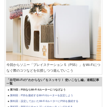
今回からソニー「プレイステーション 5（PS5）」をWi-Fiにつ
なぐ際のコツなどを伝授しつつ遊んでいこう
「自宅Wi-Fiの“わからない”をスッキリ！ 使いこなし編」連載記事
一覧
第79回：PS5ならWi-Fi 6ルーターにつなげよう
第80回：PS5を接続するWi-Fi 6ルーターを設定しよう
第81回：設定しておいたWi-Fi 6ルーターにPS5を接続する
第82回：PS5でリモートプレイのセッティングをする