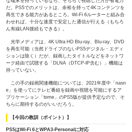
な端末を持っているなら、そちらで視聴した方が省電力
だ。PS5でのメリットは、余裕を持って4Kコンテンツを
再生できる能力があるところ。Wi-Fi 6ルーターと組み合
わせれば、十分な速度で安定した通信が行える（もちろ
ん有線LAN接続もできる）。
光学メディアは、4K Ultra HD Blu-ray、Blu-ray、DVD
を再生可能（当然ドライブのないPS5デジタル・エディ
ションは除く）だが、録画したタイトルなどをネットワ
ーク経由で試聴する「DLNA（DTCP-IP含む）」機能は
持っていない。
この手の録画関連機能については、2021年度中「nasn
e」を使ってにテレビ番組を録画や視聴を可能にするア
プリケーション「torne」のPS5版が提供予定なので、そ
ちらに期待するのがいいだろう。
【今回の教訓（ポイント）】
PS5はWi-Fi 6とWPA3-Personalに対応