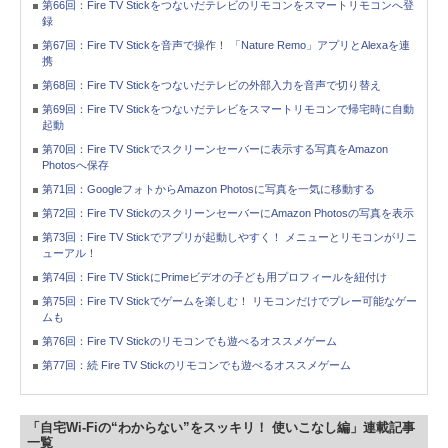
第66回：Fire TV Stickをつないだテレビのリモコンをスマートリモコンへ登
録
第67回：Fire TV Stickを音声で操作！ 「Nature Remo」アプリとAlexaを連
携
第68回：Fire TV Stickをつないだテレビの外部入力を音声で切り替え
第69回：Fire TV Stickをつないだテレビをスマートリモコンで帰宅時に自動
起動
第70回：Fire TV Stickでスクリーンセーバーに表示する写真をAmazon
Photosへ保存
第71回：GoogleフォトからAmazon Photosに写真を一気に移動する
第72回：Fire TV StickのスクリーンセーバーにAmazon Photosの写真を表示
第73回：Fire TV Stickでアプリが起動しやすく！ メニューとリモコンがリニ
ューアル！
第74回：Fire TV StickにPrimeビデオの子ども用プロフィールを紐付け
第75回：Fire TV Stickでゲームを楽しむ！ リモコンだけでプレー可能なゲー
ムも
第76回：Fire TV Stickのリモコンでも遊べるオススメゲーム
第77回：続 Fire TV Stickのリモコンでも遊べるオススメゲーム
「自宅Wi-Fiの“わからない”をスッキリ！ 使いこなし編」連載記事
一覧