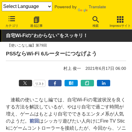
Powered by
Translate
INTERNET Watch
ハードウェア
デバイス
その他
カテゴリ
過去記事
検索
Impressサイト
自宅Wi-Fiの“わからない”をスッキリ！
【使いこなし編】第79回
PS5ならWi-Fi 6ルーターにつなげよう
村上 俊一
2021年6月17日 06:00
リスト
連載の使いこなし編では、自宅Wi-Fiの電波状況を良く
する方法を解説しているが、やはり自宅で過ごす時間が
増え、ゲームはもとより自宅でできるエンタメ系が人気
のようだ。
前回
はシッカリ遊びたい人向けにFire TV Stic
kにゲームコントローラーを接続したが、今回から、ソニ