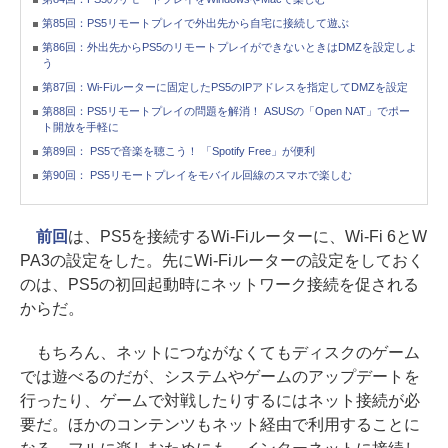
第85回：PS5リモートプレイで外出先から自宅に接続して遊ぶ
第86回：外出先からPS5のリモートプレイができないときはDMZを設定しよ
う
第87回：Wi-Fiルーターに固定したPS5のIPアドレスを指定してDMZを設定
第88回：PS5リモートプレイの問題を解消！ ASUSの「Open NAT」でポー
ト開放を手軽に
第89回： PS5で音楽を聴こう！ 「Spotify Free」が便利
第90回： PS5リモートプレイをモバイル回線のスマホで楽しむ
前回
は、PS5を接続するWi-Fiルーターに、Wi-Fi 6とW
PA3の設定をした。先にWi-Fiルーターの設定をしておく
のは、PS5の初回起動時にネットワーク接続を促される
からだ。
もちろん、ネットにつながなくてもディスクのゲーム
では遊べるのだが、システムやゲームのアップデートを
行ったり、ゲームで対戦したりするにはネット接続が必
要だ。ほかのコンテンツもネット経由で利用することに