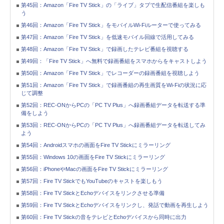
第45回：Amazon「Fire TV Stick」の「ライブ」タブで生配信番組を楽しも
う
第46回：Amazon「Fire TV Stick」をモバイルWi-Fiルーターで使ってみる
第47回：Amazon「Fire TV Stick」を低速モバイル回線で活用してみる
第48回：Amazon「Fire TV Stick」で録画したテレビ番組を視聴する
第49回：「Fire TV Stick」へ無料で録画番組をスマホからをキャストしよう
第50回：Amazon「Fire TV Stick」でレコーダーの録画番組を視聴しよう
第51回：Amazon「Fire TV Stick」で録画番組の再生画質をWi-Fiの状況に応
じて調整
第52回：REC-ONからPCの「PC TV Plus」へ録画番組データを転送する準
備をしよう
第53回：REC-ONからPCの「PC TV Plus」へ録画番組データを転送してみ
よう
第54回：Androidスマホの画面をFire TV Stickにミラーリング
第55回：Windows 10の画面をFire TV Stickにミラーリング
第56回：iPhoneやMacの画面をFire TV Stickにミラーリング
第57回：Fire TV StickでもYouTubeのキャストを楽しもう
第58回：Fire TV StickとEchoデバイスをリンクさせる準備
第59回：Fire TV StickとEchoデバイスをリンクし、発話で動画を再生しよう
第60回：Fire TV Stickの音をテレビとEchoデバイスから同時に出力