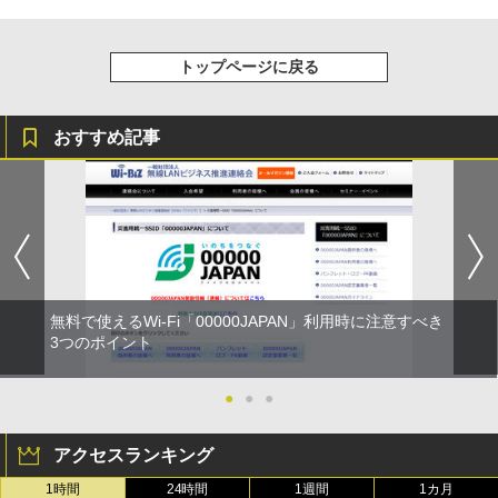
トップページに戻る
おすすめ記事
無料で使えるWi-Fi「00000JAPAN」利用時に注意すべき
3つのポイント
●
●
●
アクセスランキング
1時間
24時間
1週間
1カ月