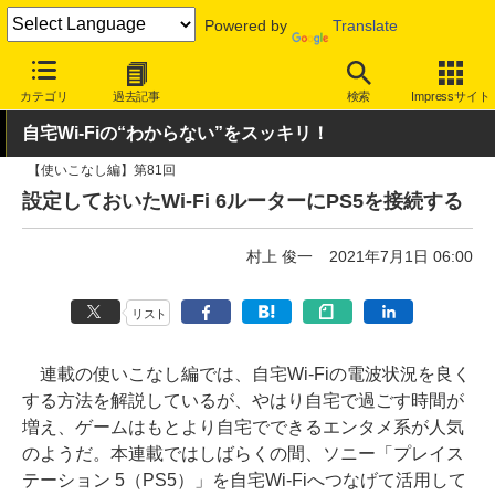
Powered by
Translate
INTERNET Watch
ハードウェア
デバイス
その他
カテゴリ
過去記事
検索
Impressサイト
自宅Wi-Fiの“わからない”をスッキリ！
【使いこなし編】第81回
設定しておいたWi-Fi 6ルーターにPS5を接続する
村上 俊一
2021年7月1日 06:00
リスト
連載の使いこなし編では、自宅Wi-Fiの電波状況を良く
する方法を解説しているが、やはり自宅で過ごす時間が
増え、ゲームはもとより自宅でできるエンタメ系が人気
のようだ。本連載ではしばらくの間、ソニー「プレイス
テーション 5（PS5）」を自宅Wi-Fiへつなげて活用して