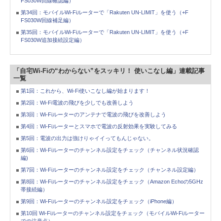
FS030W回線確認編）
第34回：モバイルWi-Fiルーターで「Rakuten UN-LIMIT」を使う（+F
FS030W回線補足編）
第35回：モバイルWi-Fiルーターで「Rakuten UN-LIMIT」を使う（+F
FS030W追加接続設定編）
「自宅Wi-Fiの“わからない”をスッキリ！ 使いこなし編」連載記事
一覧
第1回：これから、Wi-Fi使いこなし編が始まります！
第2回：Wi-Fi電波の飛びを少しでも改善しよう
第3回：Wi-Fiルーターのアンテナで電波の飛びを改善しよう
第4回：Wi-Fiルーターとスマホで電波の反射効果を実験してみる
第5回：電波の出力は強けりゃイイってもんじゃない。
第6回：Wi-Fiルーターのチャンネル設定をチェック（チャンネル状況確認
編)
第7回：Wi-Fiルーターのチャンネル設定をチェック（チャンネル設定編）
第8回：Wi-Fiルーターのチャンネル設定をチェック（Amazon Echoの5GHz
帯接続編）
第9回：Wi-Fiルーターのチャンネル設定をチェック（iPhone編）
第10回 Wi-Fiルーターのチャンネル設定をチェック（モバイルWi-Fiルーター