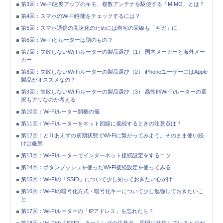
第3回：Wi-Fi速度アップのキモ、複数アンテナを駆使する「MIMO」とは？
第4回：スマホのWi-Fi性能をチェックするには？
第5回：スマホ通信の高速化のためには自宅の回線も「ギガ」に
第6回：Wi-Fiとルーターは別のもの？
第7回：失敗しないWi-Fiルーターの製品選び（1） 国内メーカーと海外メー
カー
第8回：失敗しないWi-Fiルーターの製品選び（2） iPhoneユーザーにはApple
製品がオススメなの？
第9回：失敗しないWi-Fiルーターの製品選び（3） 高性能Wi-Fiルーターの選
択もアリなのか考える
第10回：Wi-Fiルーター開梱の儀
第11回：Wi-Fiルーターをネット回線に接続するときの注意点は？
第12回：とりあえずの初期状態でWi-Fiに繋がってみよう。そのまま使い続
けは厳禁
第13回：Wi-Fiルーターでインターネット接続設定をするコツ
第14回：ボタンプッシュを使ったWi-Fi接続設定を使ってみる
第15回：Wi-Fiの「SSID」について少し知っておきたい心がけ
第16回：Wi-Fiの暗号化方式・暗号化キーについて少し勉強しておきたいこ
と
第17回：Wi-Fiルーターの「IPアドレス」を忘れたら？