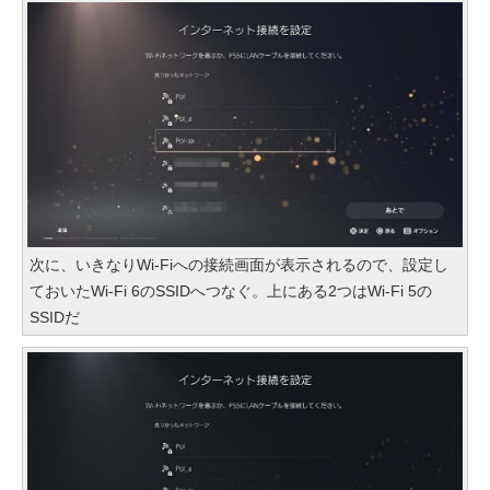
次に、いきなりWi-Fiへの接続画面が表示されるので、設定し
ておいたWi-Fi 6のSSIDへつなぐ。上にある2つはWi-Fi 5の
SSIDだ