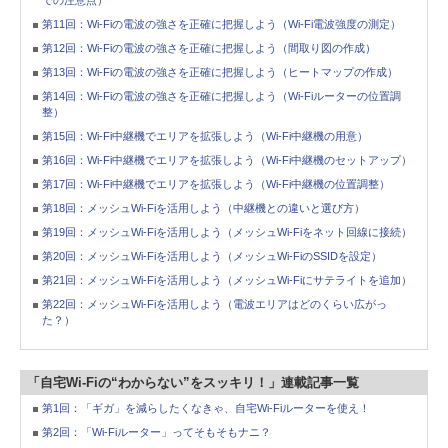
での注意点）
第11回：Wi-Fiの電波の強さを正確に把握しよう（Wi-Fi電波強度の測定）
第12回：Wi-Fiの電波の強さを正確に把握しよう（間取り図の作成）
第13回：Wi-Fiの電波の強さを正確に把握しよう（ヒートマップの作成）
第14回：Wi-Fiの電波の強さを正確に把握しよう（Wi-Fiルーターの位置調
整）
第15回：Wi-Fi中継機でエリアを拡張しよう（Wi-Fi中継機の用意）
第16回：Wi-Fi中継機でエリアを拡張しよう（Wi-Fi中継機のセットアップ）
第17回：Wi-Fi中継機でエリアを拡張しよう（Wi-Fi中継機の位置調整）
第18回：メッシュWi-Fiを活用しよう（中継機との違いと選び方）
第19回：メッシュWi-Fiを活用しよう（メッシュWi-Fiをネット回線に接続）
第20回：メッシュWi-Fiを活用しよう（メッシュWi-FiのSSIDを設定）
第21回：メッシュWi-Fiを活用しよう（メッシュWi-Fiにサテライトを追加）
第22回：メッシュWi-Fiを活用しよう（電波エリアはどのくらい広がっ
た？）
「自宅Wi-Fiの“わからない”をスッキリ！」連載記事一覧
第1回：「ギガ」を減らしたくなきゃ、自宅Wi-Fiルーターを使え！
第2回：「Wi-Fiルーター」ってそもそもナニ？