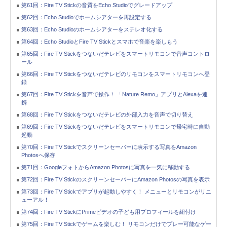
第61回：Fire TV Stickの音質をEcho Studioでグレードアップ
第62回：Echo Studioでホームシアターを再設定する
第63回：Echo Studioのホームシアターをステレオ化する
第64回：Echo StudioとFire TV Stickとスマホで音楽を楽しもう
第65回：Fire TV Stickをつないだテレビをスマートリモコンで音声コントロ
ール
第66回：Fire TV Stickをつないだテレビのリモコンをスマートリモコンへ登
録
第67回：Fire TV Stickを音声で操作！ 「Nature Remo」アプリとAlexaを連
携
第68回：Fire TV Stickをつないだテレビの外部入力を音声で切り替え
第69回：Fire TV Stickをつないだテレビをスマートリモコンで帰宅時に自動
起動
第70回：Fire TV Stickでスクリーンセーバーに表示する写真をAmazon
Photosへ保存
第71回：GoogleフォトからAmazon Photosに写真を一気に移動する
第72回：Fire TV StickのスクリーンセーバーにAmazon Photosの写真を表示
第73回：Fire TV Stickでアプリが起動しやすく！ メニューとリモコンがリニ
ューアル！
第74回：Fire TV StickにPrimeビデオの子ども用プロフィールを紐付け
第75回：Fire TV Stickでゲームを楽しむ！ リモコンだけでプレー可能なゲー