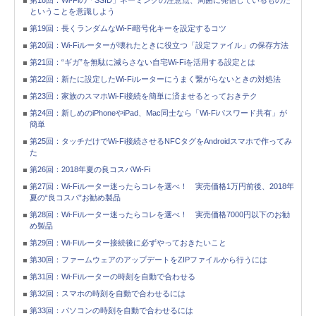
第18回：Wi-Fiの「SSID」ネーミングの注意点、周囲に発信しているものだ
ということを意識しよう
第19回：長くランダムなWi-Fi暗号化キーを設定するコツ
第20回：Wi-Fiルーターが壊れたときに役立つ「設定ファイル」の保存方法
第21回：“ギガ”を無駄に減らさない自宅Wi-Fiを活用する設定とは
第22回：新たに設定したWi-Fiルーターにうまく繋がらないときの対処法
第23回：家族のスマホWi-Fi接続を簡単に済ませるとっておきテク
第24回：新しめのiPhoneやiPad、Mac同士なら「Wi-Fiパスワード共有」が
簡単
第25回：タッチだけでWi-Fi接続させるNFCタグをAndroidスマホで作ってみ
た
第26回：2018年夏の良コスパWi-Fi
第27回：Wi-Fiルーター迷ったらコレを選べ！ 実売価格1万円前後、2018年
夏の“良コスパ”お勧め製品
第28回：Wi-Fiルーター迷ったらコレを選べ！ 実売価格7000円以下のお勧
め製品
第29回：Wi-Fiルーター接続後に必ずやっておきたいこと
第30回：ファームウェアのアップデートをZIPファイルから行うには
第31回：Wi-Fiルーターの時刻を自動で合わせる
第32回：スマホの時刻を自動で合わせるには
第33回：パソコンの時刻を自動で合わせるには