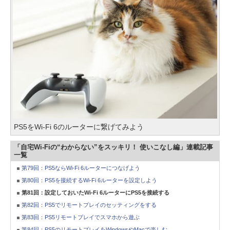
PS5をWi-Fi 6のルーターに繋げてみよう
「自宅Wi-Fiの“わからない”をスッキリ！ 使いこなし編」連載記事
一覧
第79回：PS5ならWi-Fi 6ルーターにつなげよう
第80回：PS5を接続するWi-Fi 6ルーターを設定しよう
第81回：設定しておいたWi-Fi 6ルーターにPS5を接続する
第82回：PS5でリモートプレイのセッティングをする
第83回：PS5リモートプレイでスマホから遊ぶ
第84回：PS5のリモートプレイをWindowsやMacで楽しむ