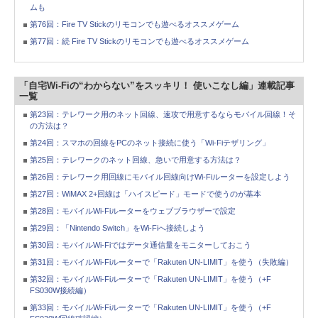
ムも
第76回：Fire TV Stickのリモコンでも遊べるオススメゲーム
第77回：続 Fire TV Stickのリモコンでも遊べるオススメゲーム
「自宅Wi-Fiの“わからない”をスッキリ！ 使いこなし編」連載記事
一覧
第23回：テレワーク用のネット回線、速攻で用意するならモバイル回線！そ
の方法は？
第24回：スマホの回線をPCのネット接続に使う「Wi-Fiテザリング」
第25回：テレワークのネット回線、急いで用意する方法は？
第26回：テレワーク用回線にモバイル回線向けWi-Fiルーターを設定しよう
第27回：WiMAX 2+回線は「ハイスピード」モードで使うのが基本
第28回：モバイルWi-Fiルーターをウェブブラウザーで設定
第29回：「Nintendo Switch」をWi-Fiへ接続しよう
第30回：モバイルWi-Fiではデータ通信量をモニターしておこう
第31回：モバイルWi-Fiルーターで「Rakuten UN-LIMIT」を使う（失敗編）
第32回：モバイルWi-Fiルーターで「Rakuten UN-LIMIT」を使う（+F
FS030W接続編）
第33回：モバイルWi-Fiルーターで「Rakuten UN-LIMIT」を使う（+F