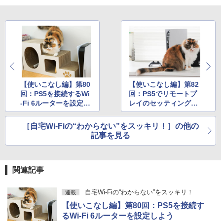
【使いこなし編】第80
【使いこなし編】第82
回：PS5を接続するWi
回：PS5でリモートプ
-Fi 6ルーターを設定し
レイのセッティングを
よう
する
［自宅Wi-Fiの“わからない”をスッキリ！］の他の
記事を見る
関連記事
自宅Wi-Fiの“わからない”をスッキリ！
連載
【使いこなし編】第80回：PS5を接続す
るWi-Fi 6ルーターを設定しよう