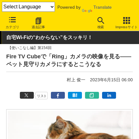
Powered by
Translate
INTERNET Watch
ハードウェア
デバイス
その他
カテゴリ
過去記事
検索
Impressサイト
自宅Wi-Fiの“わからない”をスッキリ！
【使いこなし編】第154回
Fire TV Cubeで「Ring」カメラの映像を見る――
ペット見守りカメラにするとこうなる
村上 俊一
2023年6月15日 06:00
リスト