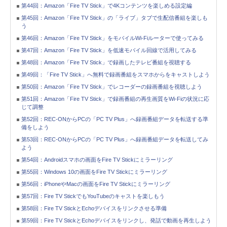
第44回：Amazon「Fire TV Stick」で4Kコンテンツを楽しめる設定編
第45回：Amazon「Fire TV Stick」の「ライブ」タブで生配信番組を楽しも
う
第46回：Amazon「Fire TV Stick」をモバイルWi-Fiルーターで使ってみる
第47回：Amazon「Fire TV Stick」を低速モバイル回線で活用してみる
第48回：Amazon「Fire TV Stick」で録画したテレビ番組を視聴する
第49回：「Fire TV Stick」へ無料で録画番組をスマホからをキャストしよう
第50回：Amazon「Fire TV Stick」でレコーダーの録画番組を視聴しよう
第51回：Amazon「Fire TV Stick」で録画番組の再生画質をWi-Fiの状況に応
じて調整
第52回：REC-ONからPCの「PC TV Plus」へ録画番組データを転送する準
備をしよう
第53回：REC-ONからPCの「PC TV Plus」へ録画番組データを転送してみ
よう
第54回：Androidスマホの画面をFire TV Stickにミラーリング
第55回：Windows 10の画面をFire TV Stickにミラーリング
第56回：iPhoneやMacの画面をFire TV Stickにミラーリング
第57回：Fire TV StickでもYouTubeのキャストを楽しもう
第58回：Fire TV StickとEchoデバイスをリンクさせる準備
第59回：Fire TV StickとEchoデバイスをリンクし、発話で動画を再生しよう