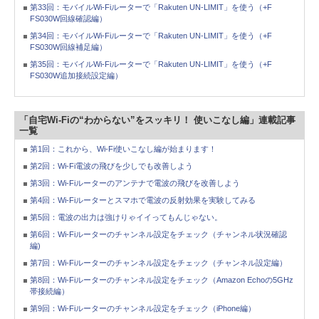
第33回：モバイルWi-Fiルーターで「Rakuten UN-LIMIT」を使う（+F
FS030W回線確認編）
第34回：モバイルWi-Fiルーターで「Rakuten UN-LIMIT」を使う（+F
FS030W回線補足編）
第35回：モバイルWi-Fiルーターで「Rakuten UN-LIMIT」を使う（+F
FS030W追加接続設定編）
「自宅Wi-Fiの“わからない”をスッキリ！ 使いこなし編」連載記事
一覧
第1回：これから、Wi-Fi使いこなし編が始まります！
第2回：Wi-Fi電波の飛びを少しでも改善しよう
第3回：Wi-Fiルーターのアンテナで電波の飛びを改善しよう
第4回：Wi-Fiルーターとスマホで電波の反射効果を実験してみる
第5回：電波の出力は強けりゃイイってもんじゃない。
第6回：Wi-Fiルーターのチャンネル設定をチェック（チャンネル状況確認
編)
第7回：Wi-Fiルーターのチャンネル設定をチェック（チャンネル設定編）
第8回：Wi-Fiルーターのチャンネル設定をチェック（Amazon Echoの5GHz
帯接続編）
第9回：Wi-Fiルーターのチャンネル設定をチェック（iPhone編）