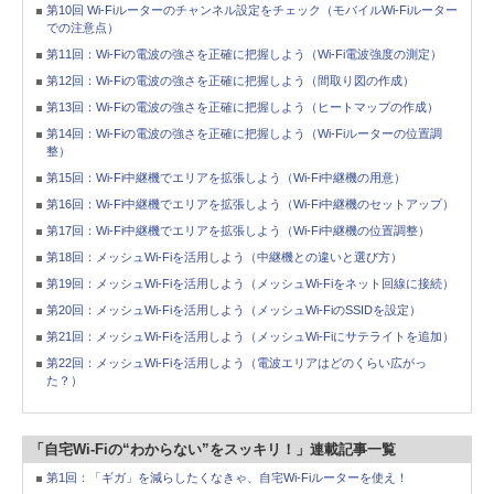
第10回 Wi-Fiルーターのチャンネル設定をチェック（モバイルWi-Fiルーター
での注意点）
第11回：Wi-Fiの電波の強さを正確に把握しよう（Wi-Fi電波強度の測定）
第12回：Wi-Fiの電波の強さを正確に把握しよう（間取り図の作成）
第13回：Wi-Fiの電波の強さを正確に把握しよう（ヒートマップの作成）
第14回：Wi-Fiの電波の強さを正確に把握しよう（Wi-Fiルーターの位置調
整）
第15回：Wi-Fi中継機でエリアを拡張しよう（Wi-Fi中継機の用意）
第16回：Wi-Fi中継機でエリアを拡張しよう（Wi-Fi中継機のセットアップ）
第17回：Wi-Fi中継機でエリアを拡張しよう（Wi-Fi中継機の位置調整）
第18回：メッシュWi-Fiを活用しよう（中継機との違いと選び方）
第19回：メッシュWi-Fiを活用しよう（メッシュWi-Fiをネット回線に接続）
第20回：メッシュWi-Fiを活用しよう（メッシュWi-FiのSSIDを設定）
第21回：メッシュWi-Fiを活用しよう（メッシュWi-Fiにサテライトを追加）
第22回：メッシュWi-Fiを活用しよう（電波エリアはどのくらい広がっ
た？）
「自宅Wi-Fiの“わからない”をスッキリ！」連載記事一覧
第1回：「ギガ」を減らしたくなきゃ、自宅Wi-Fiルーターを使え！