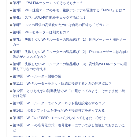
第2回：「Wi-Fiルーター」ってそもそもナニ？
第3回：Wi-Fi速度アップのキモ、複数アンテナを駆使する「MIMO」とは？
第4回：スマホのWi-Fi性能をチェックするには？
第5回：スマホ通信の高速化のためには自宅の回線も「ギガ」に
第6回：Wi-Fiとルーターは別のもの？
第7回：失敗しないWi-Fiルーターの製品選び（1） 国内メーカーと海外メー
カー
第8回：失敗しないWi-Fiルーターの製品選び（2） iPhoneユーザーにはApple
製品がオススメなの？
第9回：失敗しないWi-Fiルーターの製品選び（3） 高性能Wi-Fiルーターの選
択もアリなのか考える
第10回：Wi-Fiルーター開梱の儀
第11回：Wi-Fiルーターをネット回線に接続するときの注意点は？
第12回：とりあえずの初期状態でWi-Fiに繋がってみよう。そのまま使い続
けは厳禁
第13回：Wi-Fiルーターでインターネット接続設定をするコツ
第14回：ボタンプッシュを使ったWi-Fi接続設定を使ってみる
第15回：Wi-Fiの「SSID」について少し知っておきたい心がけ
第16回：Wi-Fiの暗号化方式・暗号化キーについて少し勉強しておきたいこ
と