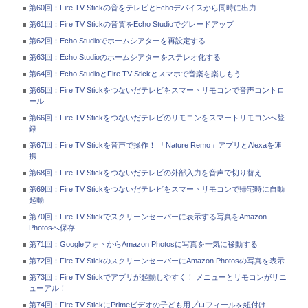
第60回：Fire TV Stickの音をテレビとEchoデバイスから同時に出力
第61回：Fire TV Stickの音質をEcho Studioでグレードアップ
第62回：Echo Studioでホームシアターを再設定する
第63回：Echo Studioのホームシアターをステレオ化する
第64回：Echo StudioとFire TV Stickとスマホで音楽を楽しもう
第65回：Fire TV Stickをつないだテレビをスマートリモコンで音声コントロ
ール
第66回：Fire TV Stickをつないだテレビのリモコンをスマートリモコンへ登
録
第67回：Fire TV Stickを音声で操作！ 「Nature Remo」アプリとAlexaを連
携
第68回：Fire TV Stickをつないだテレビの外部入力を音声で切り替え
第69回：Fire TV Stickをつないだテレビをスマートリモコンで帰宅時に自動
起動
第70回：Fire TV Stickでスクリーンセーバーに表示する写真をAmazon
Photosへ保存
第71回：GoogleフォトからAmazon Photosに写真を一気に移動する
第72回：Fire TV StickのスクリーンセーバーにAmazon Photosの写真を表示
第73回：Fire TV Stickでアプリが起動しやすく！ メニューとリモコンがリニ
ューアル！
第74回：Fire TV StickにPrimeビデオの子ども用プロフィールを紐付け