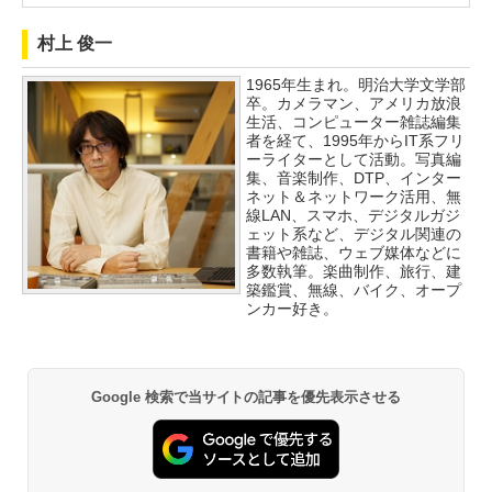
村上 俊一
1965年生まれ。明治大学文学部
卒。カメラマン、アメリカ放浪
生活、コンピューター雑誌編集
者を経て、1995年からIT系フリ
ーライターとして活動。写真編
集、音楽制作、DTP、インター
ネット＆ネットワーク活用、無
線LAN、スマホ、デジタルガジ
ェット系など、デジタル関連の
書籍や雑誌、ウェブ媒体などに
多数執筆。楽曲制作、旅行、建
築鑑賞、無線、バイク、オープ
ンカー好き。
Google 検索で当サイトの記事を優先表示させる