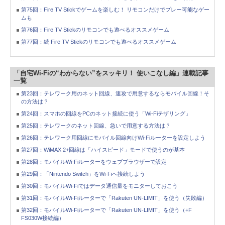
第75回：Fire TV Stickでゲームを楽しむ！ リモコンだけでプレー可能なゲー
ムも
第76回：Fire TV Stickのリモコンでも遊べるオススメゲーム
第77回：続 Fire TV Stickのリモコンでも遊べるオススメゲーム
「自宅Wi-Fiの“わからない”をスッキリ！ 使いこなし編」連載記事
一覧
第23回：テレワーク用のネット回線、速攻で用意するならモバイル回線！そ
の方法は？
第24回：スマホの回線をPCのネット接続に使う「Wi-Fiテザリング」
第25回：テレワークのネット回線、急いで用意する方法は？
第26回：テレワーク用回線にモバイル回線向けWi-Fiルーターを設定しよう
第27回：WiMAX 2+回線は「ハイスピード」モードで使うのが基本
第28回：モバイルWi-Fiルーターをウェブブラウザーで設定
第29回：「Nintendo Switch」をWi-Fiへ接続しよう
第30回：モバイルWi-Fiではデータ通信量をモニターしておこう
第31回：モバイルWi-Fiルーターで「Rakuten UN-LIMIT」を使う（失敗編）
第32回：モバイルWi-Fiルーターで「Rakuten UN-LIMIT」を使う（+F
FS030W接続編）