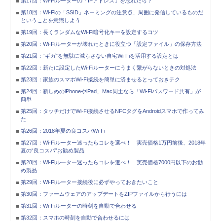
第17回：Wi-Fiルーターの「IPアドレス」を忘れたら？
第18回：Wi-Fiの「SSID」ネーミングの注意点、周囲に発信しているものだ
ということを意識しよう
第19回：長くランダムなWi-Fi暗号化キーを設定するコツ
第20回：Wi-Fiルーターが壊れたときに役立つ「設定ファイル」の保存方法
第21回：“ギガ”を無駄に減らさない自宅Wi-Fiを活用する設定とは
第22回：新たに設定したWi-Fiルーターにうまく繋がらないときの対処法
第23回：家族のスマホWi-Fi接続を簡単に済ませるとっておきテク
第24回：新しめのiPhoneやiPad、Mac同士なら「Wi-Fiパスワード共有」が
簡単
第25回：タッチだけでWi-Fi接続させるNFCタグをAndroidスマホで作ってみ
た
第26回：2018年夏の良コスパWi-Fi
第27回：Wi-Fiルーター迷ったらコレを選べ！ 実売価格1万円前後、2018年
夏の“良コスパ”お勧め製品
第28回：Wi-Fiルーター迷ったらコレを選べ！ 実売価格7000円以下のお勧
め製品
第29回：Wi-Fiルーター接続後に必ずやっておきたいこと
第30回：ファームウェアのアップデートをZIPファイルから行うには
第31回：Wi-Fiルーターの時刻を自動で合わせる
第32回：スマホの時刻を自動で合わせるには