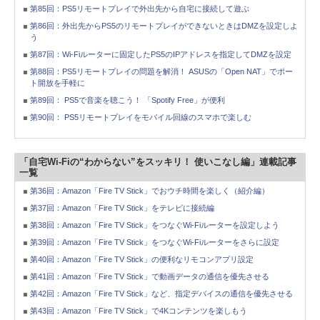
第85回：PS5リモートプレイで外出先から自宅に接続して遊ぶ
第86回：外出先からPS5のリモートプレイができないときはDMZを設定しよ
う
第87回：Wi-Fiルーターに固定したPS5のIPアドレスを指定してDMZを設定
第88回：PS5リモートプレイの問題を解消！ ASUSの「Open NAT」でポー
ト開放を手軽に
第89回： PS5で音楽を聴こう！ 「Spotify Free」が便利
第90回： PS5リモートプレイをモバイル回線のスマホで楽しむ
「自宅Wi-Fiの“わからない”をスッキリ！ 使いこなし編」連載記事
一覧
第36回：Amazon「Fire TV Stick」でおウチ時間を楽しく（紹介編）
第37回：Amazon「Fire TV Stick」をテレビに接続編
第38回：Amazon「Fire TV Stick」をつなぐWi-Fiルーターを設定しよう
第39回：Amazon「Fire TV Stick」をつなぐWi-Fiルーターをさらに設定
第40回：Amazon「Fire TV Stick」の便利なリモコンアプリ設定
第41回：Amazon「Fire TV Stick」で動画データの通信を優先させる
第42回：Amazon「Fire TV Stick」など、指定デバイスの通信を優先させる
第43回：Amazon「Fire TV Stick」で4Kコンテンツを楽しもう