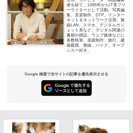
者を経て、1995年からIT系フリ
ーライターとして活動。写真編
集、音楽制作、DTP、インター
ネット＆ネットワーク活用、無
線LAN、スマホ、デジタルガジ
ェット系など、デジタル関連の
書籍や雑誌、ウェブ媒体などに
多数執筆。楽曲制作、旅行、建
築鑑賞、無線、バイク、オープ
ンカー好き。
Google 検索で当サイトの記事を優先表示させる