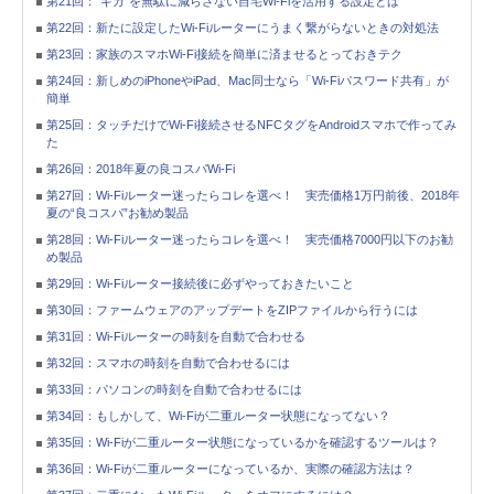
第21回：“ギガ”を無駄に減らさない自宅Wi-Fiを活用する設定とは
第22回：新たに設定したWi-Fiルーターにうまく繋がらないときの対処法
第23回：家族のスマホWi-Fi接続を簡単に済ませるとっておきテク
第24回：新しめのiPhoneやiPad、Mac同士なら「Wi-Fiパスワード共有」が
簡単
第25回：タッチだけでWi-Fi接続させるNFCタグをAndroidスマホで作ってみ
た
第26回：2018年夏の良コスパWi-Fi
第27回：Wi-Fiルーター迷ったらコレを選べ！ 実売価格1万円前後、2018年
夏の“良コスパ”お勧め製品
第28回：Wi-Fiルーター迷ったらコレを選べ！ 実売価格7000円以下のお勧
め製品
第29回：Wi-Fiルーター接続後に必ずやっておきたいこと
第30回：ファームウェアのアップデートをZIPファイルから行うには
第31回：Wi-Fiルーターの時刻を自動で合わせる
第32回：スマホの時刻を自動で合わせるには
第33回：パソコンの時刻を自動で合わせるには
第34回：もしかして、Wi-Fiが二重ルーター状態になってない？
第35回：Wi-Fiが二重ルーター状態になっているかを確認するツールは？
第36回：Wi-Fiが二重ルーターになっているか、実際の確認方法は？