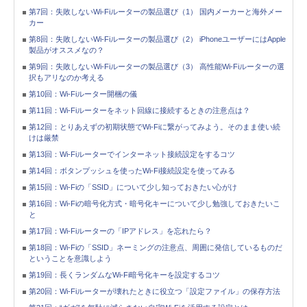
第7回：失敗しないWi-Fiルーターの製品選び（1） 国内メーカーと海外メー
カー
第8回：失敗しないWi-Fiルーターの製品選び（2） iPhoneユーザーにはApple
製品がオススメなの？
第9回：失敗しないWi-Fiルーターの製品選び（3） 高性能Wi-Fiルーターの選
択もアリなのか考える
第10回：Wi-Fiルーター開梱の儀
第11回：Wi-Fiルーターをネット回線に接続するときの注意点は？
第12回：とりあえずの初期状態でWi-Fiに繋がってみよう。そのまま使い続
けは厳禁
第13回：Wi-Fiルーターでインターネット接続設定をするコツ
第14回：ボタンプッシュを使ったWi-Fi接続設定を使ってみる
第15回：Wi-Fiの「SSID」について少し知っておきたい心がけ
第16回：Wi-Fiの暗号化方式・暗号化キーについて少し勉強しておきたいこ
と
第17回：Wi-Fiルーターの「IPアドレス」を忘れたら？
第18回：Wi-Fiの「SSID」ネーミングの注意点、周囲に発信しているものだ
ということを意識しよう
第19回：長くランダムなWi-Fi暗号化キーを設定するコツ
第20回：Wi-Fiルーターが壊れたときに役立つ「設定ファイル」の保存方法