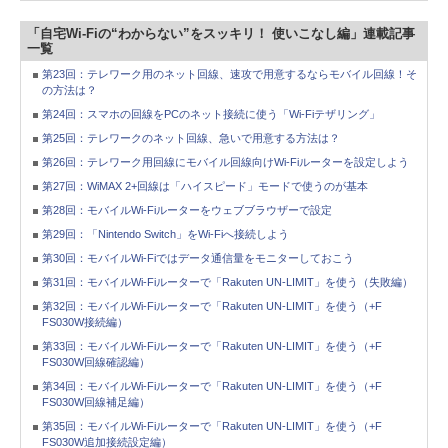
「自宅Wi-Fiの“わからない”をスッキリ！ 使いこなし編」連載記事
一覧
第23回：テレワーク用のネット回線、速攻で用意するならモバイル回線！そ
の方法は？
第24回：スマホの回線をPCのネット接続に使う「Wi-Fiテザリング」
第25回：テレワークのネット回線、急いで用意する方法は？
第26回：テレワーク用回線にモバイル回線向けWi-Fiルーターを設定しよう
第27回：WiMAX 2+回線は「ハイスピード」モードで使うのが基本
第28回：モバイルWi-Fiルーターをウェブブラウザーで設定
第29回：「Nintendo Switch」をWi-Fiへ接続しよう
第30回：モバイルWi-Fiではデータ通信量をモニターしておこう
第31回：モバイルWi-Fiルーターで「Rakuten UN-LIMIT」を使う（失敗編）
第32回：モバイルWi-Fiルーターで「Rakuten UN-LIMIT」を使う（+F
FS030W接続編）
第33回：モバイルWi-Fiルーターで「Rakuten UN-LIMIT」を使う（+F
FS030W回線確認編）
第34回：モバイルWi-Fiルーターで「Rakuten UN-LIMIT」を使う（+F
FS030W回線補足編）
第35回：モバイルWi-Fiルーターで「Rakuten UN-LIMIT」を使う（+F
FS030W追加接続設定編）