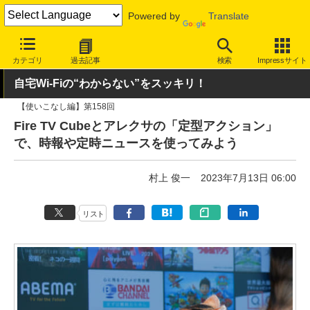
Powered by
Translate
INTERNET Watch
ハードウェア
デバイス
その他
カテゴリ
過去記事
検索
Impressサイト
自宅Wi-Fiの“わからない”をスッキリ！
【使いこなし編】第158回
Fire TV Cubeとアレクサの「定型アクション」
で、時報や定時ニュースを使ってみよう
村上 俊一
2023年7月13日 06:00
リスト