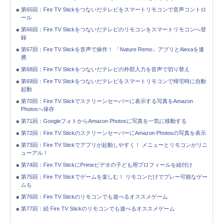
第65回：Fire TV Stickをつないだテレビをスマートリモコンで音声コントロ
ール
第66回：Fire TV Stickをつないだテレビのリモコンをスマートリモコンへ登
録
第67回：Fire TV Stickを音声で操作！ 「Nature Remo」アプリとAlexaを連
携
第68回：Fire TV Stickをつないだテレビの外部入力を音声で切り替え
第69回：Fire TV Stickをつないだテレビをスマートリモコンで帰宅時に自動
起動
第70回：Fire TV Stickでスクリーンセーバーに表示する写真をAmazon
Photosへ保存
第71回：GoogleフォトからAmazon Photosに写真を一気に移動する
第72回：Fire TV StickのスクリーンセーバーにAmazon Photosの写真を表示
第73回：Fire TV Stickでアプリが起動しやすく！ メニューとリモコンがリニ
ューアル！
第74回：Fire TV StickにPrimeビデオの子ども用プロフィールを紐付け
第75回：Fire TV Stickでゲームを楽しむ！ リモコンだけでプレー可能なゲー
ムも
第76回：Fire TV Stickのリモコンでも遊べるオススメゲーム
第77回：続 Fire TV Stickのリモコンでも遊べるオススメゲーム