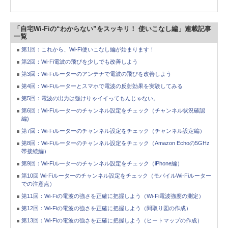
「自宅Wi-Fiの“わからない”をスッキリ！ 使いこなし編」連載記事
一覧
第1回：これから、Wi-Fi使いこなし編が始まります！
第2回：Wi-Fi電波の飛びを少しでも改善しよう
第3回：Wi-Fiルーターのアンテナで電波の飛びを改善しよう
第4回：Wi-Fiルーターとスマホで電波の反射効果を実験してみる
第5回：電波の出力は強けりゃイイってもんじゃない。
第6回：Wi-Fiルーターのチャンネル設定をチェック（チャンネル状況確認
編)
第7回：Wi-Fiルーターのチャンネル設定をチェック（チャンネル設定編）
第8回：Wi-Fiルーターのチャンネル設定をチェック（Amazon Echoの5GHz
帯接続編）
第9回：Wi-Fiルーターのチャンネル設定をチェック（iPhone編）
第10回 Wi-Fiルーターのチャンネル設定をチェック（モバイルWi-Fiルーター
での注意点）
第11回：Wi-Fiの電波の強さを正確に把握しよう（Wi-Fi電波強度の測定）
第12回：Wi-Fiの電波の強さを正確に把握しよう（間取り図の作成）
第13回：Wi-Fiの電波の強さを正確に把握しよう（ヒートマップの作成）