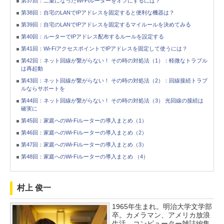
第37回：二重になったWi-Fiルーターをオフにするには？
第38回：自宅のLANでIPアドレスを固定すると便利な機器は？
第39回：自宅のLANでIPアドレスを固定するマイルールを決めてみる
第40回：ルーターでIPアドレス配布するルールを設定する
第41回：Wi-FiアクセスポイントでIPアドレスを固定して使うには？
第42回：ネット回線が繋がらない！ その時の対処法（1）：軽微なトラブル
は再起動
第43回：ネット回線が繋がらない！ その時の対処法（2）：回線接続トラブ
ルならサポートを
第44回：ネット回線が繋がらない！ その時の対処法（3） 光回線の接続は
確実に
第45回：家庭へのWi-Fiルーターの導入まとめ（1）
第46回：家庭へのWi-Fiルーターの導入まとめ（2）
第47回：家庭へのWi-Fiルーターの導入まとめ（3）
第48回：家庭へのWi-Fiルーターの導入まとめ （4）
村上 俊一
1965年生まれ。明治大学文学部
卒。カメラマン、アメリカ放浪
生活、コンピューター雑誌編集