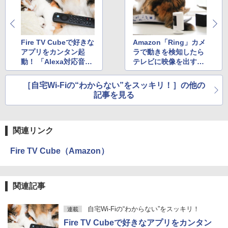
Fire TV Cubeで好きな
Amazon「Ring」カメ
アプリをカンタン起
ラで動きを検知したら
動！ 「Alexa対応音声
テレビに映像を出すAl
認識リモコン Pro」の
exa定型アクションを
カスタムボタンを設定
作ってみよう
［自宅Wi-Fiの“わからない”をスッキリ！］の他の
する
記事を見る
関連リンク
Fire TV Cube（Amazon）
関連記事
自宅Wi-Fiの“わからない”をスッキリ！
連載
Fire TV Cubeで好きなアプリをカンタン