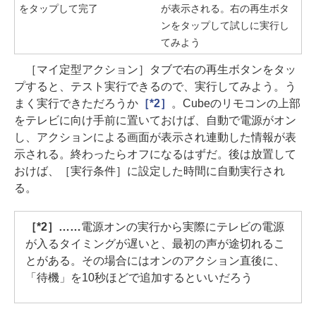
をタップして完了
が表示される。右の再生ボタ
ンをタップして試しに実行し
てみよう
［マイ定型アクション］タブで右の再生ボタンをタッ
プすると、テスト実行できるので、実行してみよう。う
まく実行できただろうか
［*2］
。Cubeのリモコンの上部
をテレビに向け手前に置いておけば、自動で電源がオン
し、アクションによる画面が表示され連動した情報が表
示される。終わったらオフになるはずだ。後は放置して
おけば、［実行条件］に設定した時間に自動実行され
る。
［*2］……
電源オンの実行から実際にテレビの電源
が入るタイミングが遅いと、最初の声が途切れるこ
とがある。その場合にはオンのアクション直後に、
「待機」を10秒ほどで追加するといいだろう