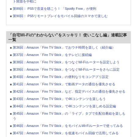
ト開放を手軽に
第89回： PS5で音楽を聴こう！ 「Spotify Free」が便利
第90回： PS5リモートプレイをモバイル回線のスマホで楽しむ
「自宅Wi-Fiの“わからない”をスッキリ！ 使いこなし編」連載記事
一覧
第36回：Amazon「Fire TV Stick」でおウチ時間を楽しく（紹介編）
第37回：Amazon「Fire TV Stick」をテレビに接続編
第38回：Amazon「Fire TV Stick」をつなぐWi-Fiルーターを設定しよう
第39回：Amazon「Fire TV Stick」をつなぐWi-Fiルーターをさらに設定
第40回：Amazon「Fire TV Stick」の便利なリモコンアプリ設定
第41回：Amazon「Fire TV Stick」で動画データの通信を優先させる
第42回：Amazon「Fire TV Stick」など、指定デバイスの通信を優先させる
第43回：Amazon「Fire TV Stick」で4Kコンテンツを楽しもう
第44回：Amazon「Fire TV Stick」で4Kコンテンツを楽しめる設定編
第45回：Amazon「Fire TV Stick」の「ライブ」タブで生配信番組を楽しも
う
第46回：Amazon「Fire TV Stick」をモバイルWi-Fiルーターで使ってみる
第47回：Amazon「Fire TV Stick」を低速モバイル回線で活用してみる