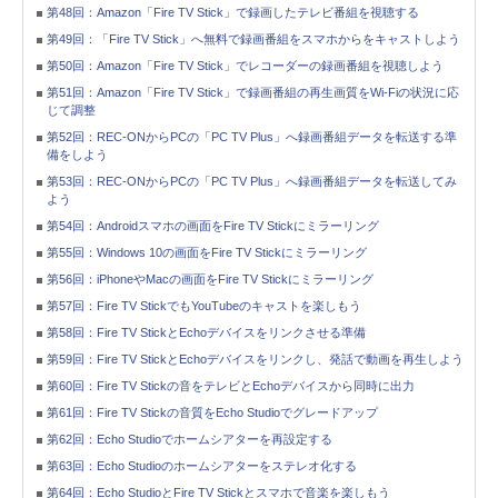
第48回：Amazon「Fire TV Stick」で録画したテレビ番組を視聴する
第49回：「Fire TV Stick」へ無料で録画番組をスマホからをキャストしよう
第50回：Amazon「Fire TV Stick」でレコーダーの録画番組を視聴しよう
第51回：Amazon「Fire TV Stick」で録画番組の再生画質をWi-Fiの状況に応
じて調整
第52回：REC-ONからPCの「PC TV Plus」へ録画番組データを転送する準
備をしよう
第53回：REC-ONからPCの「PC TV Plus」へ録画番組データを転送してみ
よう
第54回：Androidスマホの画面をFire TV Stickにミラーリング
第55回：Windows 10の画面をFire TV Stickにミラーリング
第56回：iPhoneやMacの画面をFire TV Stickにミラーリング
第57回：Fire TV StickでもYouTubeのキャストを楽しもう
第58回：Fire TV StickとEchoデバイスをリンクさせる準備
第59回：Fire TV StickとEchoデバイスをリンクし、発話で動画を再生しよう
第60回：Fire TV Stickの音をテレビとEchoデバイスから同時に出力
第61回：Fire TV Stickの音質をEcho Studioでグレードアップ
第62回：Echo Studioでホームシアターを再設定する
第63回：Echo Studioのホームシアターをステレオ化する
第64回：Echo StudioとFire TV Stickとスマホで音楽を楽しもう