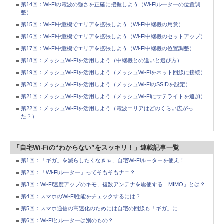
第14回：Wi-Fiの電波の強さを正確に把握しよう（Wi-Fiルーターの位置調
整）
第15回：Wi-Fi中継機でエリアを拡張しよう（Wi-Fi中継機の用意）
第16回：Wi-Fi中継機でエリアを拡張しよう（Wi-Fi中継機のセットアップ）
第17回：Wi-Fi中継機でエリアを拡張しよう（Wi-Fi中継機の位置調整）
第18回：メッシュWi-Fiを活用しよう（中継機との違いと選び方）
第19回：メッシュWi-Fiを活用しよう（メッシュWi-Fiをネット回線に接続）
第20回：メッシュWi-Fiを活用しよう（メッシュWi-FiのSSIDを設定）
第21回：メッシュWi-Fiを活用しよう（メッシュWi-Fiにサテライトを追加）
第22回：メッシュWi-Fiを活用しよう（電波エリアはどのくらい広がっ
た？）
「自宅Wi-Fiの“わからない”をスッキリ！」連載記事一覧
第1回：「ギガ」を減らしたくなきゃ、自宅Wi-Fiルーターを使え！
第2回：「Wi-Fiルーター」ってそもそもナニ？
第3回：Wi-Fi速度アップのキモ、複数アンテナを駆使する「MIMO」とは？
第4回：スマホのWi-Fi性能をチェックするには？
第5回：スマホ通信の高速化のためには自宅の回線も「ギガ」に
第6回：Wi-Fiとルーターは別のもの？